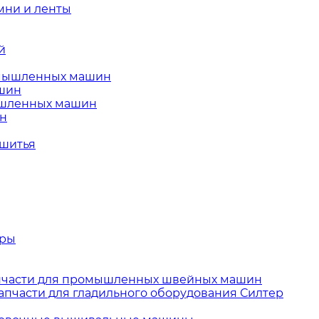
ни и ленты
й
омышленных машин
ашин
ышленных машин
ин
 шитья
тры
пчасти для промышленных швейных машин
апчасти для гладильного оборудования Силтер