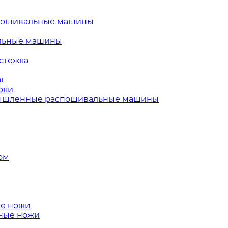
пошивальные машины
льные машины
стежка
г
оки
шленные распошивальные машины
ом
е ножи
ные ножи