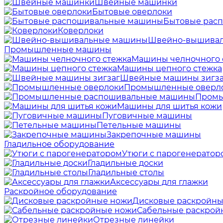
Швейные машинки
Бытовые оверлоки
Бытовые рас
Коверлоки
Швейно-вышива
Промышленные машины
Машины челночного 
Машины цепного стежка
Швейные машины зигза
Промышленные оверл
Промы
Машины для шитья кожи
Пуговичные машины
Петельные машины
Закрепочные машины
Гладильное оборудование
Утюги с парогенератор
Гладильные доски
Гладильные столы
Аксессуары для глажки
Раскройное оборудование
Дисковые раскройны
Сабельные раскрой
Отрезные линейки