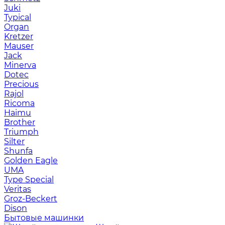
Juki
Typical
Organ
Kretzer
Mauser
Jack
Minerva
Dotec
Precious
Rajol
Ricoma
Haimu
Brother
Triumph
Silter
Shunfa
Golden Eagle
UMA
Type Special
Veritas
Groz-Beckert
Dison
Бытовые машинки