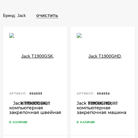
Бренд:
Jack
ОЧИСТИТЬ
АРТИКУЛ:
004055
АРТИКУЛ:
004054
Jack T1900GSK,
Jack T1900GHD,
компьютерная
компьютерная
закрепочная машина
закрепочная швейная
для средних и
машина для легких и
тяжелых материалов
средних материалов
В НАЛИЧИИ
В НАЛИЧИИ