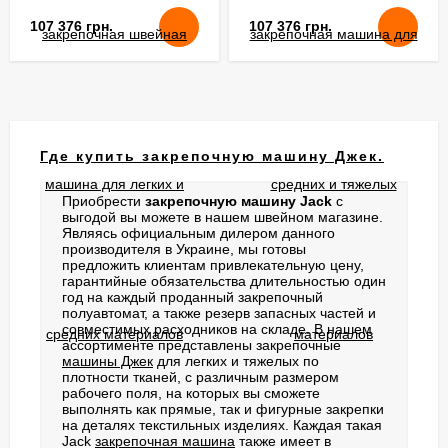
107 376 грн.
107 376 грн.
Где купить закрепочную машину Джек.
Приобрести
закрепочную машину Jack
с
выгодой вы можете в нашем швейном магазине.
Являясь официальным дилером данного
производителя в Украине, мы готовы
предложить клиентам привлекательную цену,
гарантийные обязательства длительностью один
год на каждый проданный закрепочный
полуавтомат, а также резерв запасных частей и
совместимых расходников на складе. В нашем
ассортименте представлены закрепочные
машины Джек
для легких и тяжелых по
плотности тканей, с различным размером
рабочего поля, на которых вы сможете
выполнять как прямые, так и фигурные закрепки
на деталях текстильных изделиях. Каждая такая
Jack
закрепочная машина
также имеет в