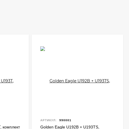
АРТИКУЛ:
990001
, комплект
Golden Eagle U192B + U193TS,