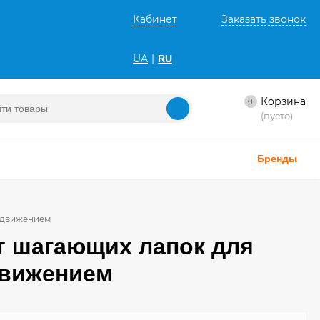
Кабинет
Заказать звонок
UA
|
RU
Корзина
0
(пусто)
Бренды
родвижением
кт шагающих лапок для
движением