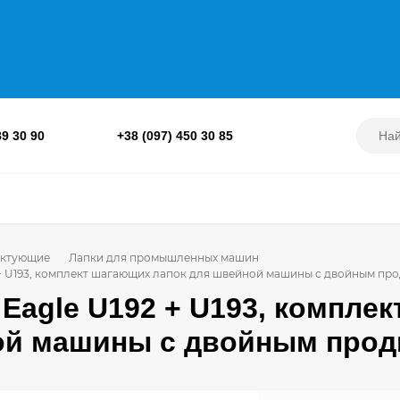
89 30 90
+38 (097) 450 30 85
ктующие
Лапки для промышленных машин
2 + U193, комплект шагающих лапок для швейной машины с двойным п
 Eagle U192 + U193, компле
й машины с двойным про