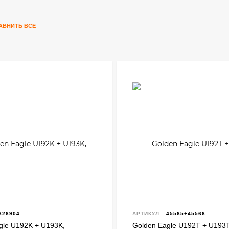
АВНИТЬ ВСЕ
326904
АРТИКУЛ:
45565+45566
gle U192K + U193K,
Golden Eagle U192T + U193T