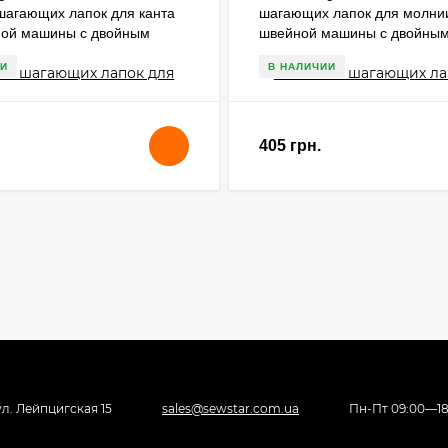
шагающих лапок для канта
шагающих лапок для молни
ной машины с двойным
швейной машины с двойны
нием
продвижением
И
В НАЛИЧИИ
405 грн.
 ул. Лейпцигская 15
sales@sewstar.com.ua
Пн-Пт 09:00—18