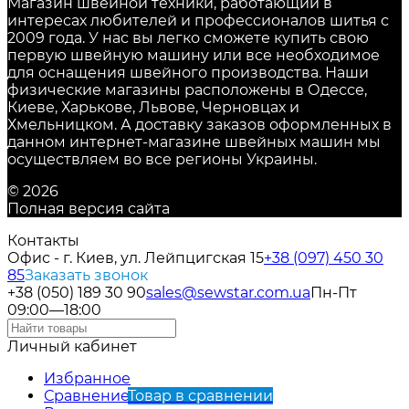
Магазин швейной техники, работающий в
интересах любителей и профессионалов шитья с
2009 года. У нас вы легко сможете купить свою
первую швейную машину или все необходимое
для оснащения швейного производства. Наши
физические магазины расположены в Одессе,
Киеве, Харькове, Львове, Черновцах и
Хмельницком. А доставку заказов оформленных в
данном интернет-магазине швейных машин мы
осуществляем во все регионы Украины.
© 2026
Полная версия сайта
Контакты
Офис - г. Киев, ул. Лейпцигская 15
+38 (097) 450 30
85
Заказать звонок
+38 (050) 189 30 90
sales@sewstar.com.ua
Пн-Пт
09:00—18:00
Личный кабинет
Избранное
Сравнение
Товар в сравнении