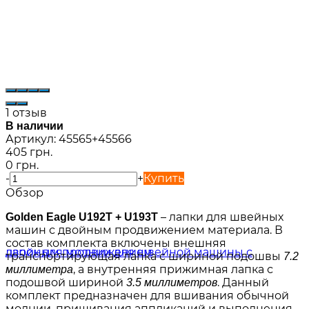
1 отзыв
В наличии
Артикул:
45565+45566
405 грн.
0 грн.
-
+
Купить
Обзор
– лапки для швейных
Golden Eagle U192T + U193T
машин с двойным продвижением материала. В
состав комплекта включены внешняя
транспортирующая лапка с шириной подошвы
7.2
, а внутренняя прижимная лапка с
миллиметра
подошвой шириной
. Данный
3.5 миллиметров
комплект предназначен для вшивания обычной
молнии, пришивания аппликаций и выполнения