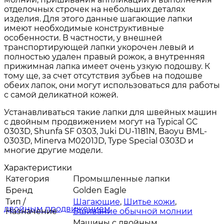
отделочных строчек на небольших деталях
изделия. Для этого данные шагающие лапки
имеют необходимые конструктивные
особенности. В частности, у внешней
транспортирующей лапки укорочен левый и
полностью удален правый рожок, а внутренняя
прижимная лапка имеет очень узкую подошву. К
тому ще, за счет отсутствия зубьев на подошве
обеих лапок, они могут использоваться для работы
с самой деликатной кожей.
Устанавливаться такие лапки для швейных машин
с двойным продвижением могут на Typical GC
0303D, Shunfa SF 0303, Juki DU-1181N, Baoyu BML-
0303D, Minerva M0201JD, Type Special 0303D и
многие другие модели.
Характеристики
Категория
Промышленные лапки
Бренд
Golden Eagle
Тип /
Шагающие
,
Шитье кожи
,
Назначение
Вшивание обычной молнии
Машины с двойным