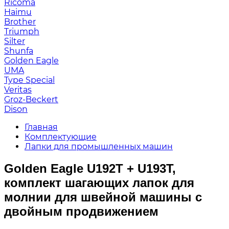
Ricoma
Haimu
Brother
Triumph
Silter
Shunfa
Golden Eagle
UMA
Type Special
Veritas
Groz-Beckert
Dison
Главная
Комплектующие
Лапки для промышленных машин
Golden Eagle U192T + U193T,
комплект шагающих лапок для
молнии для швейной машины с
двойным продвижением