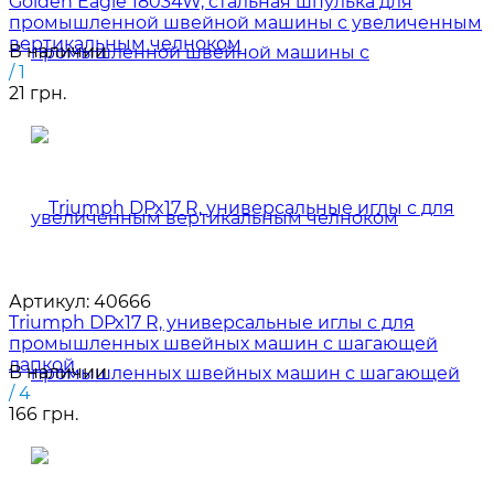
Golden Eagle 18034W, стальная шпулька для
промышленной швейной машины с увеличенным
вертикальным челноком
В наличии
/ 1
21 грн.
Артикул:
40666
Triumph DPx17 R, универсальные иглы с для
промышленных швейных машин с шагающей
лапкой
В наличии
/ 4
166 грн.