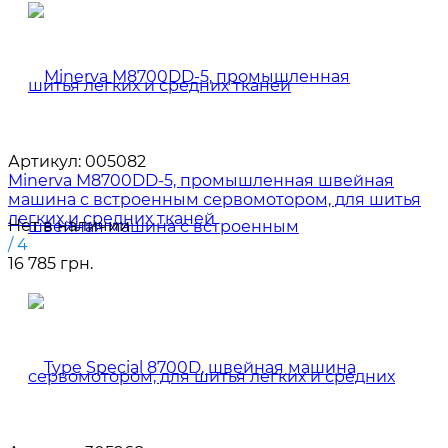
Артикул:
005082
Minerva M8700DD-5, промышленная швейная
машина с встроенным сервомотором, для шитья
легких и средних тканей
Нет в наличии
/ 4
16 785 грн.