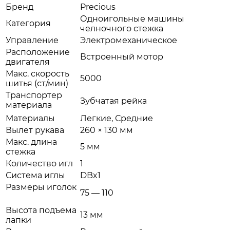
Бренд
Precious
Одноигольные машины
Категория
челночного стежка
Управление
Электромеханическое
Расположение
Встроенный мотор
двигателя
Макс. скорость
5000
шитья (ст/мин)
Транспортер
Зубчатая рейка
материала
Материалы
Легкие, Средние
Вылет рукава
260 × 130 мм
Макс. длина
5 мм
стежка
Количество игл
1
Система иглы
DBx1
Размеры иголок
75 — 110
Высота подъема
13 мм
лапки