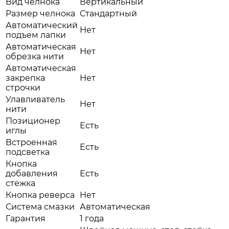
Вид челнока
Вертикальный
Размер челнока
Стандартный
Автоматический
Нет
подъем лапки
Автоматическая
Нет
обрезка нити
Автоматическая
закрепка
Нет
строчки
Улавливатель
Нет
нити
Позиционер
Есть
иглы
Встроенная
Есть
подсветка
Кнопка
добавления
Есть
стежка
Кнопка реверса
Нет
Система смазки
Автоматическая
Гарантия
1 года