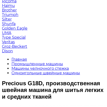
Ricoma
Haimu
Brother
Triumph
Silter
Shunfa
Golden Eagle
UMA
Type Special
Veritas
Groz-Beckert
Dison
Главная
Промышленные машины
Машины челночного стежка
Одноигольные швейные машины
Precious G18D, производственная
швейная машина для шитья легких
и средних тканей