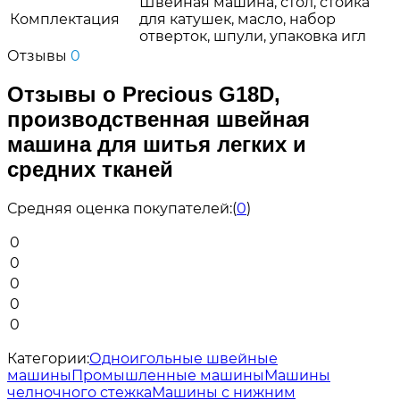
Швейная машина, стол, стойка
Комплектация
для катушек, масло, набор
отверток, шпули, упаковка игл
Отзывы
0
Отзывы о Precious G18D,
производственная швейная
машина для шитья легких и
средних тканей
Средняя оценка покупателей:
(
0
)
0
0
0
0
0
Категории:
Одноигольные швейные
машины
Промышленные машины
Машины
челночного стежка
Машины с нижним