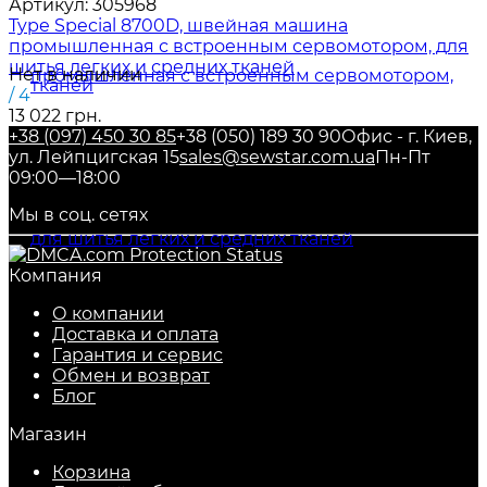
Артикул:
305968
Type Special 8700D, швейная машина
промышленная с встроенным сервомотором, для
шитья легких и средних тканей
Нет в наличии
/ 4
13 022 грн.
+38 (097) 450 30 85
+38 (050) 189 30 90
Офис - г. Киев,
ул. Лейпцигская 15
sales@sewstar.com.ua
Пн-Пт
09:00—18:00
Мы в соц. сетях
Компания
О компании
Доставка и оплата
Гарантия и сервис
Обмен и возврат
Блог
Магазин
Корзина