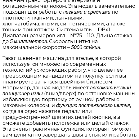
нижним транспортером материала и
ротационным челноком. Эта модель замечательно
подходит для работы с
по
легкими и средними
плотности тканями, льняными,
хлопчатобумажными, синтетическими, а также
тонким трикотажем. Система иглы – DBx1.
Диапазон размеров игл – №75―110. Длина стежка –
до
. Скорость шитья на
5 миллиметров
максимальной скорости –
.
5000 ст/мин
Такая швейная машина для ателье, в которой
используется множество современных
технологий ускоряющих работу, что делает ее
превосходным кандидатом на покупку, если вы
планируете заняться швейным бизнесом.
Например, данная модель имеет
автоматический
(вниз/вверх) по остановке машины,
позиционер иглы
избавляющую портному от ручной работы с
маховым колесом, и
,
функцию постежкового шитья
когда за одно нажатие педали или
предусмотренной для этих целей кнопки, вы
сможете добавить полстежка или целый стежок.
Эта очень практичная функция, которая поможет
вам деликатно завершать швы в стык или работать