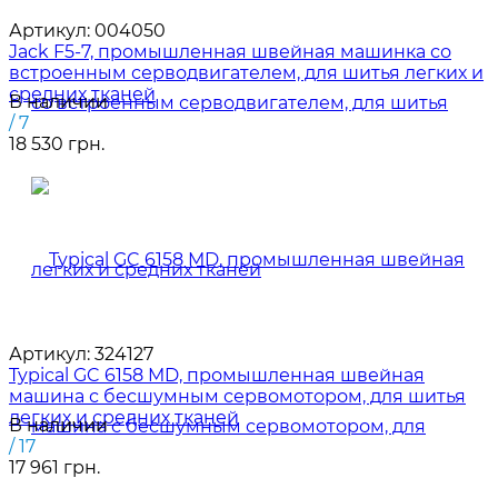
Артикул:
004050
Jack F5-7, промышленная швейная машинка со
встроенным серводвигателем, для шитья легких и
средних тканей
В наличии
/ 7
18 530 грн.
Артикул:
324127
Typical GC 6158 MD, промышленная швейная
машина с бесшумным сервомотором, для шитья
легких и средних тканей
В наличии
/ 17
17 961 грн.