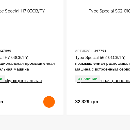
327806
АРТИКУЛ:
307708
ial H7-03CB/TY,
Type Special 562-01CB/TY,
кциональная промышленная
промышленная распошивал
альная машина
машина с встроенным серв
И
В НАЛИЧИИ
н.
32 329 грн.