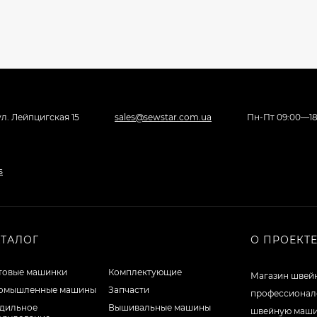
 ул. Лейпцигская 15
sales@sewstar.com.ua
Пн-Пт 09:00—18
АТАЛОГ
О ПРОЕКТ
товые машинки
Комплектующие
Магазин швейн
омышленные машины
Запчасти
профессионало
адильное
Вышивальные машины
швейную машин