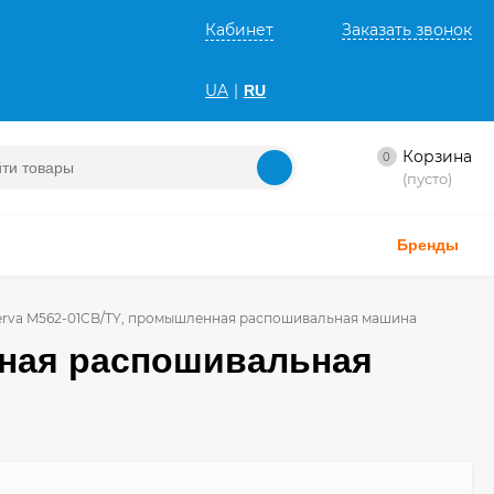
Кабинет
Заказать звонок
UA
|
RU
Корзина
0
(пусто)
Бренды
erva M562-01CB/TY, промышленная распошивальная машина
нная распошивальная