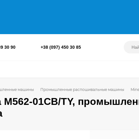
89 30 90
+38 (097) 450 30 85
шленные машины
Промышленные распошивальные машины
Min
a M562-01CB/TY, промышле
а