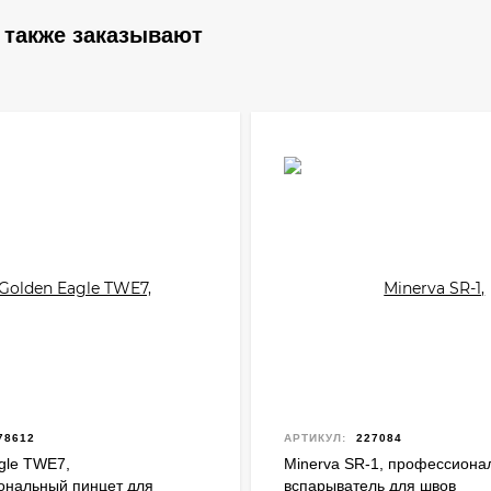
 также заказывают
78612
АРТИКУЛ:
227084
gle TWE7,
Minerva SR-1, профессиона
ональный пинцет для
вспарыватель для швов