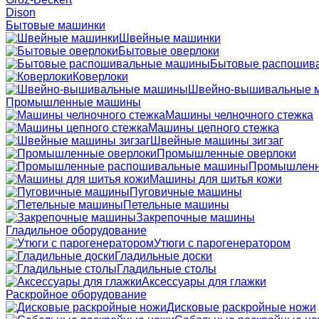
Dison
Бытовые машинки
Швейные машинки
Бытовые оверлоки
Бытовые распошив
Коверлоки
Швейно-вышивальные 
Промышленные машины
Машины челночного стежка
Машины цепного стежка
Швейные машины зигзаг
Промышленные оверлоки
Промышленн
Машины для шитья кожи
Пуговичные машины
Петельные машины
Закрепочные машины
Гладильное оборудование
Утюги с парогенератором
Гладильные доски
Гладильные столы
Аксессуары для глажки
Раскройное оборудование
Дисковые раскройные ножи