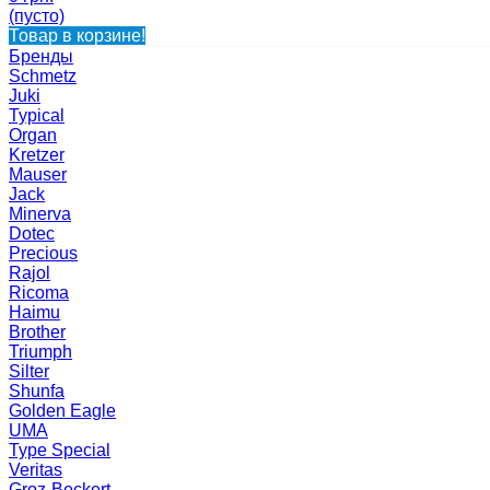
(пусто)
Товар в корзине!
Бренды
Schmetz
Juki
Typical
Organ
Kretzer
Mauser
Jack
Minerva
Dotec
Precious
Rajol
Ricoma
Haimu
Brother
Triumph
Silter
Shunfa
Golden Eagle
UMA
Type Special
Veritas
Groz-Beckert