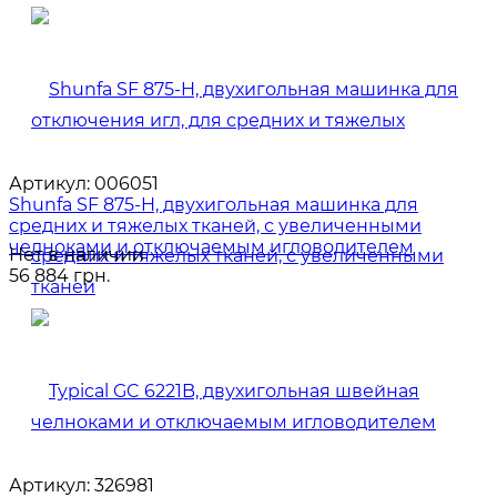
Артикул:
006051
Shunfa SF 875-H, двухигольная машинка для
средних и тяжелых тканей, с увеличенными
челноками и отключаемым игловодителем
Нет в наличии
56 884 грн.
Артикул:
326981