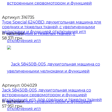
Артикул:
316735
Type Special 6240BD, двухигольная машина для
средних и тяжелых тканей, с увеличенными
челноками и функцией отключения игл
В наличии
58 371 грн.
Артикул:
004029
Jack 58450B-005, двухигольная машина со
встроенным сервомотором и функцией
отключения игл, для средних и тяжелых тканей
В наличии
57 951 грн.