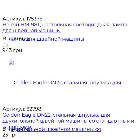
Артикул:
175376
Haimu HM-98T, настольная светодиодная лампа
для швейной машины
В наличии
/ 8
943 грн.
Артикул:
82798
Golden Eagle DN22, стальная шпулька для
двухигольной швейной машины со стандартными
челноками
В наличии
23 грн.