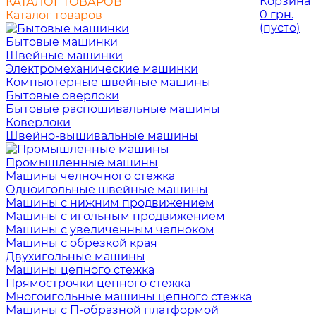
Корзина
КАТАЛОГ ТОВАРОВ
0 грн.
Каталог товаров
(пусто)
Бытовые машинки
Швейные машинки
Электромеханические машинки
Компьютерные швейные машины
Бытовые оверлоки
Бытовые распошивальные машины
Коверлоки
Швейно-вышивальные машины
Промышленные машины
Машины челночного стежка
Одноигольные швейные машины
Машины с нижним продвижением
Машины с игольным продвижением
Машины с увеличенным челноком
Машины с обрезкой края
Двухигольные машины
Машины цепного стежка
Прямострочки цепного стежка
Многоигольные машины цепного стежка
Машины с П-образной платформой