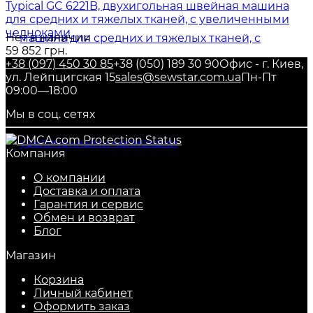
Typical GC 6221B, двухигольная швейная машина
для средних и тяжелых тканей, с увеличенными
челноками
Нет в наличии
59 852 грн.
+38 (097) 450 30 85
+38 (050) 189 30 90
Офис - г. Киев,
ул. Лейпцигская 15
sales@sewstar.com.ua
Пн-Пт
09:00—18:00
Мы в соц. сетях
Компания
О компании
Доставка и оплата
Гарантия и сервис
Обмен и возврат
Блог
Магазин
Корзина
Личный кабинет
Оформить заказ