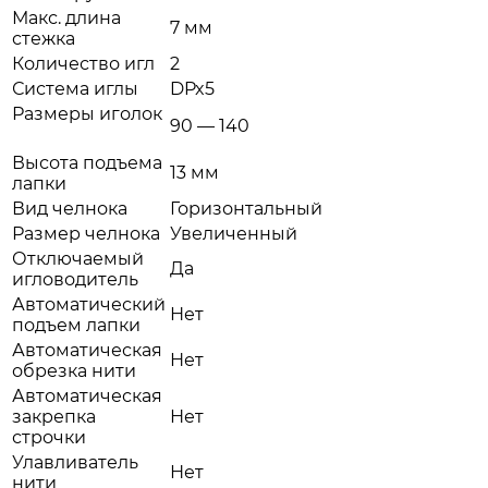
Макс. длина
7 мм
стежка
Количество игл
2
Система иглы
DPx5
Размеры иголок
90 — 140
Высота подъема
13 мм
лапки
Вид челнока
Горизонтальный
Размер челнока
Увеличенный
Отключаемый
Да
игловодитель
Автоматический
Нет
подъем лапки
Автоматическая
Нет
обрезка нити
Автоматическая
закрепка
Нет
строчки
Улавливатель
Нет
нити