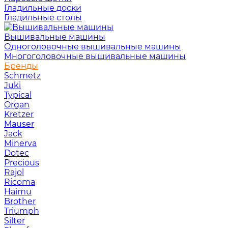
Гладильные доски
Гладильные столы
Вышивальные машины
Одноголовочные вышивальные машины
Многоголовочные вышивальные машины
Бренды
Schmetz
Juki
Typical
Organ
Kretzer
Mauser
Jack
Minerva
Dotec
Precious
Rajol
Ricoma
Haimu
Brother
Triumph
Silter