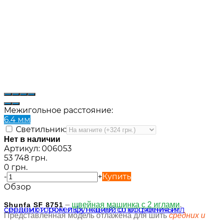
Межигольное расстояние:
6.4 мм
Светильник:
Нет в наличии
Артикул:
006053
53 748 грн.
0 грн.
-
+
Купить
Обзор
–
швейная машинка с 2 иглами
.
Shunfa SF 8751
Представленная модель отлажена для шить
средних и