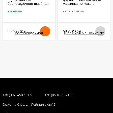
беспосадочная швейная
машинка по коже с
машинка с длинным
тройным продвижением
рукавом
В НАЛИЧИИ
НЕТ В НАЛИЧИИ
96 536 грн.
53 712 грн.
+38 (097) 450 30 85
+38 (050) 189 30 90
Офис - г. Киев, ул. Лейпцигская 15