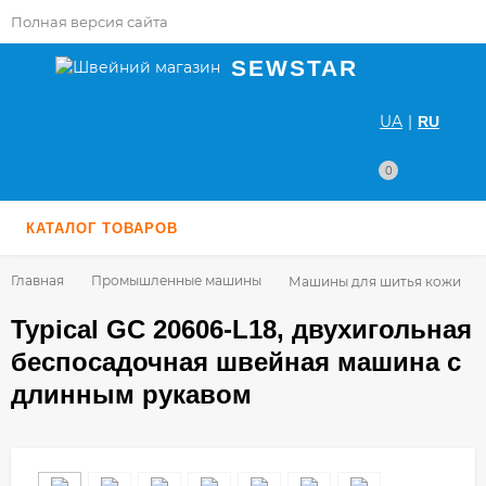
Полная версия сайта
SEWSTAR
UA
|
RU
0
КАТАЛОГ ТОВАРОВ
Главная
Промышленные машины
Машины для шитья кожи
Typical GC 20606-L18, двухигольная
беспосадочная швейная машина с
длинным рукавом