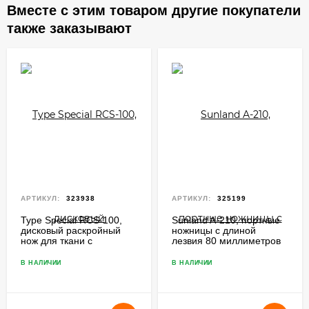
Вместе с этим товаром другие покупатели
также заказывают
АРТИКУЛ:
323938
АРТИКУЛ:
325199
Type Special RCS-100,
Sunland A-210, портные
дисковый раскройный
ножницы с длиной
нож для ткани с
лезвия 80 миллиметров
диаметром лезвия 100
миллиметров
В НАЛИЧИИ
В НАЛИЧИИ