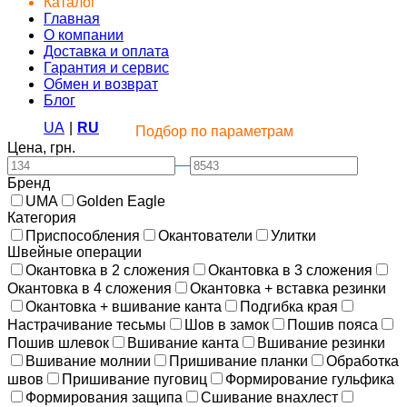
Каталог
Главная
О компании
Доставка и оплата
Гарантия и сервис
Обмен и возврат
Блог
UA
|
RU
Подбор по параметрам
Цена, грн.
—
Бренд
UMA
Golden Eagle
Категория
Приспособления
Окантователи
Улитки
Швейные операции
Окантовка в 2 сложения
Окантовка в 3 сложения
Окантовка в 4 сложения
Окантовка + вставка резинки
Окантовка + вшивание канта
Подгибка края
Настрачивание тесьмы
Шов в замок
Пошив пояса
Пошив шлевок
Вшивание канта
Вшивание резинки
Вшивание молнии
Пришивание планки
Обработка
швов
Пришивание пуговиц
Формирование гульфика
Формирования защипа
Сшивание внахлест