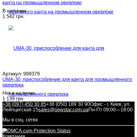
канта на промышленном оверлоке
В наличии
1 542 грн.
Артикул:
999379
UMA-30, приспособление для канта для промышленного
оверлока
Нет в наличии
1 139 грн.
+38 (097) 450 30 85
+38 (050) 189 30 90
Офис - г. Киев, ул.
Лейпцигская 15
sales@sewstar.com.ua
Пн-Пт 09:00—18:00
Мы в соц. сетях
Компания