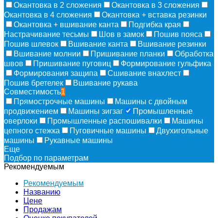
Окантовка в 2 сложения
Окантовка в 3 сложения
Окантовка в 4 сложения
Окантовка + вставка резинки
Окантовка + вшивание канта
Подгибка края
Настрачивание тесьмы
Шов в замок
Пошив пояса
Пошив шлевок
Вшивание канта
Вшивание резинки
Вшивание молнии
Пришивание планки
Обработка
швов
Пришивание пуговиц
Формирование гульфика
Формирования защипа
Сшивание внахлест
Пошив бретелек
Вшивание рукава
Совместимость
1
Прямострочные машины
Машины с двойным
продвижением
Машины зигзаг
Промышленные
оверлоки
Промышленные распошивалки
Машины
цепного стежка
Пуговичные машины
Двухигольные
машины
Рукавные машины
Еще
Подбор по параметрам
Рекомендуемым
Рекомендуемым
Названию
Цене
Продажам