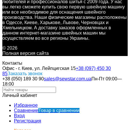
любителей и профессионалов шитья с 2009 года. У нас
вы легко сможете купить свою первую швейную машину
или все необходимое для оснащения швейного
производства. Наши физические магазины расположены
в Одессе, Киеве, Харькове, Львове, Черновцах и
Хмельницком. А доставку заказов оформленных в
данном интернет-магазине швейных машин мы
осуществляем во все регионы Украины.
© 2026
Полная версия сайта
Контакты
Офис - г. Киев, ул. Лейпцигская 15
+38 (097) 450 30
85
Заказать звонок
+38 (050) 189 30 90
sales@sewstar.com.ua
Пн-Пт 09:00—
18:00
Личный кабинет
Избранное
Сравнение
Товар в сравнении
Вход
Регистрация