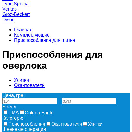
Type Special
Veritas
Groz-Beckert
Dison
Главная
Комплектующие
Приспособления для шитья
Приспособления для
оверлока
Улитки
Окантователи
Цена, грн.
—
Бренд
UMA
Golden Eagle
Категория
Приспособления
Окантователи
Улитки
Швейные операции