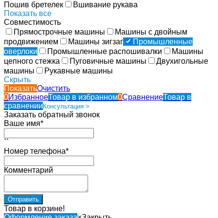
Пошив бретелек
Вшивание рукава
Показать все
Совместимость
Прямострочные машины
Машины с двойным
продвижением
Машины зигзаг
Промышленные
оверлоки
Промышленные распошивалки
Машины
цепного стежка
Пуговичные машины
Двухигольные
машины
Рукавные машины
Скрыть
Показать
Очистить
0
Избранное
Товар в избранном
0
Сравнение
Товар в
сравнении
Консультация >
Заказать обратный звонок
Ваше имя*
``
Номер телефона*
Комментарий
Товар в корзине!
Оформление заказа
×
Закрыть