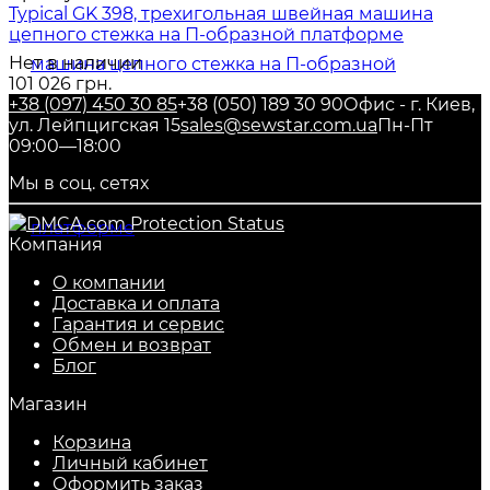
Typical GK 398, трехигольная швейная машина
цепного стежка на П-образной платформе
Нет в наличии
101 026 грн.
+38 (097) 450 30 85
+38 (050) 189 30 90
Офис - г. Киев,
ул. Лейпцигская 15
sales@sewstar.com.ua
Пн-Пт
09:00—18:00
Мы в соц. сетях
Компания
О компании
Доставка и оплата
Гарантия и сервис
Обмен и возврат
Блог
Магазин
Корзина
Личный кабинет
Оформить заказ