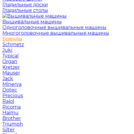
Гладильные доски
Гладильные столы
Вышивальные машины
Одноголовочные вышивальные машины
Многоголовочные вышивальные машины
Бренды
Schmetz
Juki
Typical
Organ
Kretzer
Mauser
Jack
Minerva
Dotec
Precious
Rajol
Ricoma
Haimu
Brother
Triumph
Silter