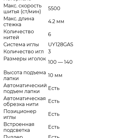
Макс. скорость
5500
шитья (ст/мин)
Макс. длина
4.2 мм
стежка
Количество
6
нитей
Система иглы
UY128GAS
Количество игл
3
Размеры иголок
100 — 140
Высота подъема
10 мм
лапки
Автоматический
Есть
подъем лапки
Автоматическая
Есть
обрезка нити
Позиционер
Есть
иглы
Встроенная
Есть
подсветка
Пуллер
Есть