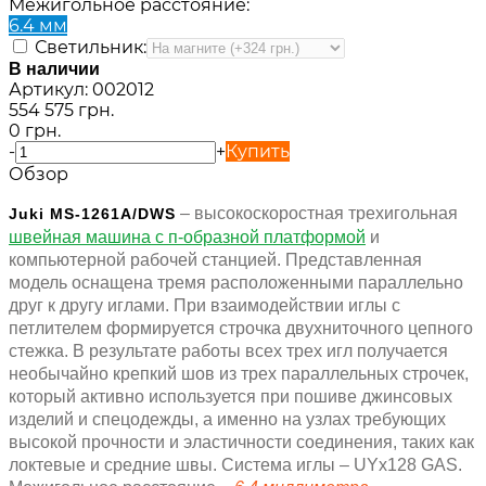
Межигольное расстояние:
6.4 мм
Светильник:
В наличии
Артикул:
002012
554 575 грн.
0 грн.
-
+
Купить
Обзор
– высокоскоростная трехигольная
Juki MS-1261A/DWS
швейная машина с п-образной платформой
и
компьютерной рабочей станцией. Представленная
модель оснащена тремя расположенными параллельно
друг к другу иглами. При взаимодействии иглы с
петлителем формируется строчка двухниточного цепного
стежка. В результате работы всех трех игл получается
необычайно крепкий шов из трех параллельных строчек,
который активно используется при пошиве джинсовых
изделий и спецодежды, а именно на узлах требующих
высокой прочности и эластичности соединения, таких как
локтевые и средние швы. Система иглы – UYx128 GAS.