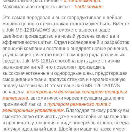
Межигольное расстояние –
6.4 миллиметра
.
Максимальная скорость шитья –
5500 ст/мин
.
Это самая передовая и высокопродуктивная швейная
машина цепного стежка какая только может быть. Вместе
с Juki MS-1261A/DWS вы сможете вывести ваше
швейное производство на новый уровень качества и
эффективности шитья. Отдел исследований и разработок
японской компании постоянно внедряет новые решения,
улучшающие качество шва с помощью ряда различных
средств. Juki MS-1261A способна шить даже с низким
натяжением нитей, что позволяет производить
высококачественные и однородные швы, предотвращая
сморщивание ткани, пропуск стежков и неравномерную
подачу материала. В этом плане Juki MS-1261A/DWS
оснащена
электронным датчиком контроля толщины
материала
, автоматически корректирующим давление
прижимной лапки, и
пуллером ременного типа с
электронным управлением
. Благодаря такому ролику вы
сможете легко стачивать даже многослойные материалы
и прошивать утолщения в виде поперечных швов, всегда
получая идеальный шов. Швейная машина также имеет