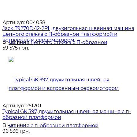
Артикул:
004058
Jack T9270D-12-2PL, двухигольная швейная машина
цепного стежка с П-образной платформой и
встроенным сервомотором
В наличии
59 575 грн.
Артикул:
251201
Typical GK 397, двухигольная швейная машина с п-
образной платформой
В наличии
96 536 грн.