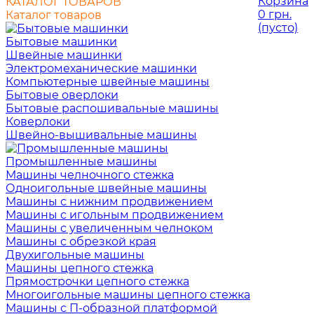
Корзина
КАТАЛОГ ТОВАРОВ
0 грн.
Каталог товаров
(пусто)
Бытовые машинки
Швейные машинки
Электромеханические машинки
Компьютерные швейные машины
Бытовые оверлоки
Бытовые распошивальные машины
Коверлоки
Швейно-вышивальные машины
Промышленные машины
Машины челночного стежка
Одноигольные швейные машины
Машины с нижним продвижением
Машины с игольным продвижением
Машины с увеличенным челноком
Машины с обрезкой края
Двухигольные машины
Машины цепного стежка
Прямострочки цепного стежка
Многоигольные машины цепного стежка
Машины с П-образной платформой