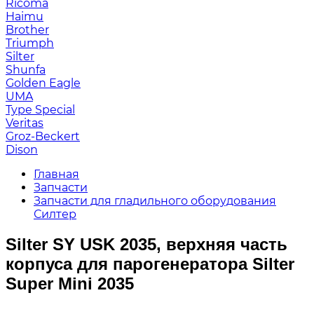
Ricoma
Haimu
Brother
Triumph
Silter
Shunfa
Golden Eagle
UMA
Type Special
Veritas
Groz-Beckert
Dison
Главная
Запчасти
Запчасти для гладильного оборудования
Силтер
Silter SY USK 2035, верхняя часть
корпуса для парогенератора Silter
Super Mini 2035