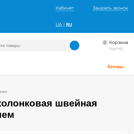
Кабинет
Заказать звонок
UA
|
RU
Корзина
0
(пусто)
Бренды
нием
 колонковая швейная
ием