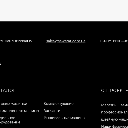
 ул. Лейпцигская 15
sales@sewstar.com.ua
Пн-Пт 09:00—18
АТАЛОГ
О ПРОЕКТ
товые машинки
Комплектующие
Магазин швейн
омышленные машины
Запчасти
профессионало
адильное
Вышивальные машины
швейную машин
орудование
Наши физическ