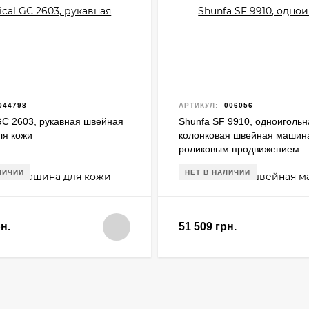
044798
АРТИКУЛ:
006056
 GC 2603, рукавная швейная
Shunfa SF 9910, одноигольн
ля кожи
колонковая швейная машин
роликовым продвижением
ЛИЧИИ
НЕТ В НАЛИЧИИ
н.
51 509 грн.