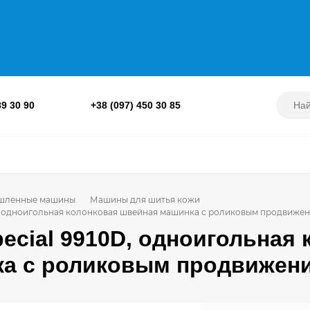
89 30 90
+38 (097) 450 30 85
шленные машины
Машины для шитья кожи
0D, одноигольная колонковая швейная машинка с роликовым продвиже
pecial 9910D, одноигольная
а с роликовым продвижен