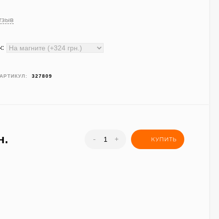
отзыв
:
АРТИКУЛ:
327809
н.
-
+
КУПИТЬ