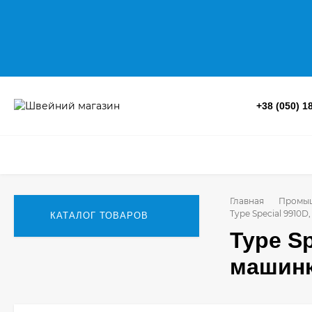
+38 (050) 1
Главная
Промы
Type Special 991
КАТАЛОГ ТОВАРОВ
Type S
машинк