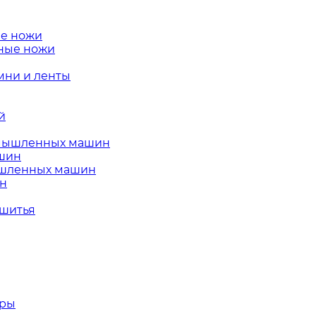
е ножи
ные ножи
ни и ленты
й
омышленных машин
ашин
ышленных машин
ин
 шитья
тры