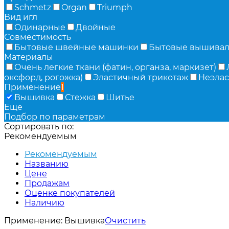
Schmetz
Organ
Triumph
Вид игл
Одинарные
Двойные
Совместимость
Бытовые швейные машинки
Бытовые вышива
Материалы
Очень легкие ткани (фатин, органза, маркизет)
оксфорд, рогожка)
Эластичный трикотаж
Неэлас
Применение
1
Вышивка
Стежка
Шитье
Еще
Подбор по параметрам
Сортировать по:
Рекомендуемым
Рекомендуемым
Названию
Цене
Продажам
Оценке покупателей
Наличию
Применение:
Вышивка
Очистить