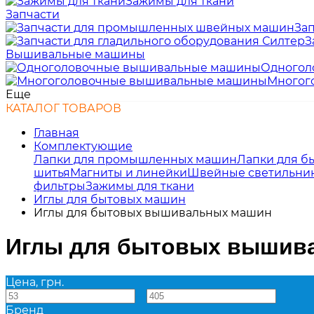
Зажимы для ткани
Запчасти
За
З
Вышивальные машины
Одногол
Многог
Еще
КАТАЛОГ ТОВАРОВ
Главная
Комплектующие
Лапки для промышленных машин
Лапки для б
шитья
Магниты и линейки
Швейные светильни
фильтры
Зажимы для ткани
Иглы для бытовых машин
Иглы для бытовых вышивальных машин
Иглы для бытовых вышив
Цена, грн.
—
Бренд