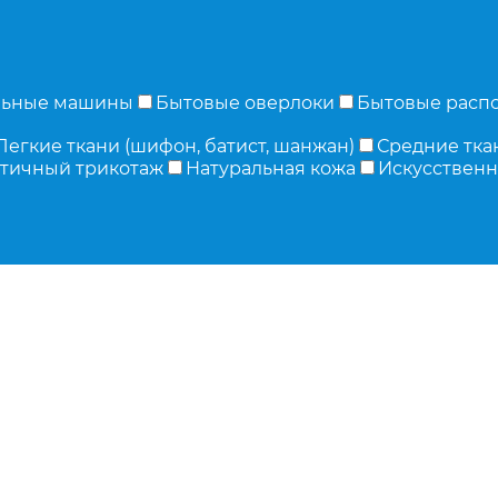
льные машины
Бытовые оверлоки
Бытовые расп
Легкие ткани (шифон, батист, шанжан)
Средние ткан
тичный трикотаж
Натуральная кожа
Искусственн