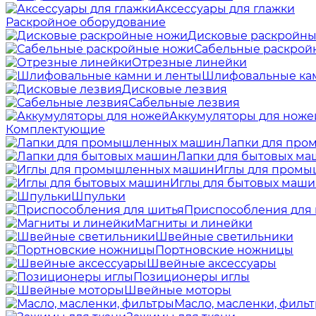
Аксессуары для глажки
Раскройное оборудование
Дисковые раскройны
Сабельные раскрой
Отрезные линейки
Шлифовальные кам
Дисковые лезвия
Сабельные лезвия
Аккумуляторы для ноже
Комплектующие
Лапки для пр
Лапки для бытовых м
Иглы для пром
Иглы для бытовых маш
Шпульки
Приспособления для
Магниты и линейки
Швейные светильники
Портновские ножницы
Швейные аксессуары
Позиционеры иглы
Швейные моторы
Масло, масленки, филь