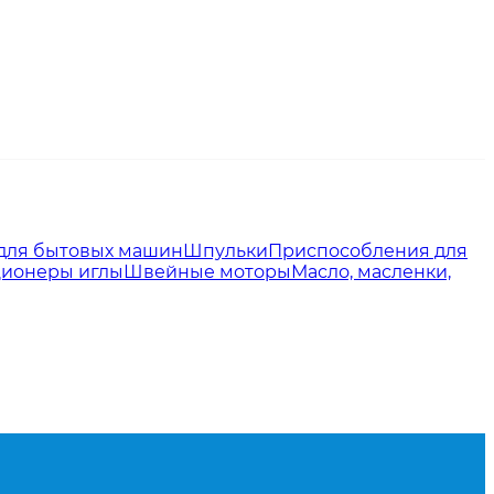
для бытовых машин
Шпульки
Приспособления для
ионеры иглы
Швейные моторы
Масло, масленки,