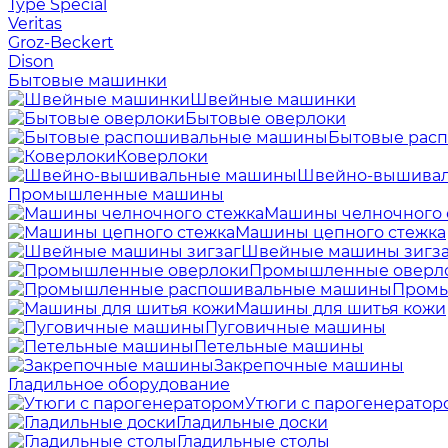
Type Special
Veritas
Groz-Beckert
Dison
Бытовые машинки
Швейные машинки
Бытовые оверлоки
Бытовые рас
Коверлоки
Швейно-вышива
Промышленные машины
Машины челночного 
Машины цепного стежка
Швейные машины зигза
Промышленные оверл
Промы
Машины для шитья кожи
Пуговичные машины
Петельные машины
Закрепочные машины
Гладильное оборудование
Утюги с парогенератор
Гладильные доски
Гладильные столы