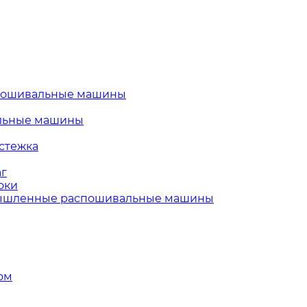
пошивальные машины
льные машины
стежка
г
оки
шленные распошивальные машины
ом