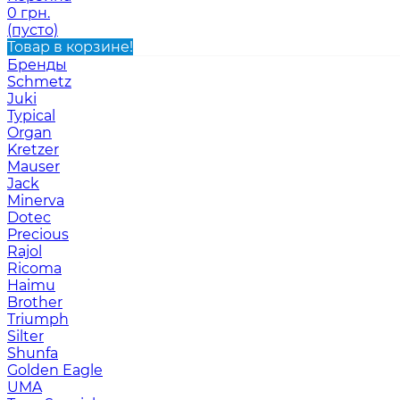
0 грн.
(пусто)
Товар в корзине!
Бренды
Schmetz
Juki
Typical
Organ
Kretzer
Mauser
Jack
Minerva
Dotec
Precious
Rajol
Ricoma
Haimu
Brother
Triumph
Silter
Shunfa
Golden Eagle
UMA