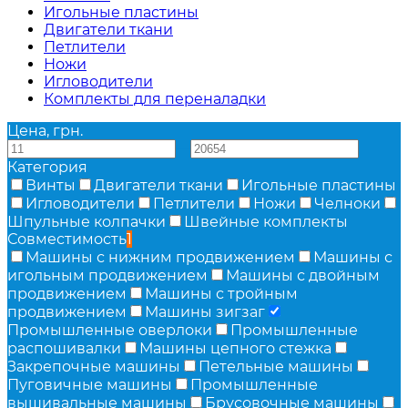
Игольные пластины
Двигатели ткани
Петлители
Ножи
Игловодители
Комплекты для переналадки
Цена, грн.
—
Категория
Винты
Двигатели ткани
Игольные пластины
Игловодители
Петлители
Ножи
Челноки
Шпульные колпачки
Швейные комплекты
Совместимость
1
Машины с нижним продвижением
Машины с
игольным продвижением
Машины с двойным
продвижением
Машины с тройным
продвижением
Машины зигзаг
Промышленные оверлоки
Промышленные
распошивалки
Машины цепного стежка
Закрепочные машины
Петельные машины
Пуговичные машины
Промышленные
вышивальные машины
Брусовочные машины