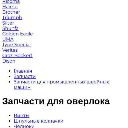
Ricoma
Haimu
Brother
Triumph
Silter
Shunfa
Golden Eagle
UMA
Type Special
Veritas
Groz-Beckert
Dison
Главная
Запчасти
Запчасти для промышленных швейных
машин
Запчасти для оверлока
Винты
Шпульные колпачки
Челноки