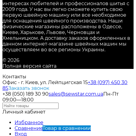
интересах любителей и профессионалов шитья с
2009 года. У нас вы легко сможете купить свою
первую швейную машину или все необходимое
для оснащения швейного производства. Наши
физические магазины расположены в Одессе,
Киеве, Харькове, Львове, Черновцах и
Хмельницком. А доставку заказов оформленных в
данном интернет-магазине швейных машин мы
осуществляем во все регионы Украины.
© 2026
Полная версия сайта
Контакты
Офис - г. Киев, ул. Лейпцигская 15
+38 (097) 450 30
85
Заказать звонок
+38 (050) 189 30 90
sales@sewstar.com.ua
Пн-Пт
09:00—18:00
Личный кабинет
Избранное
Сравнение
Товар в сравнении
Вход