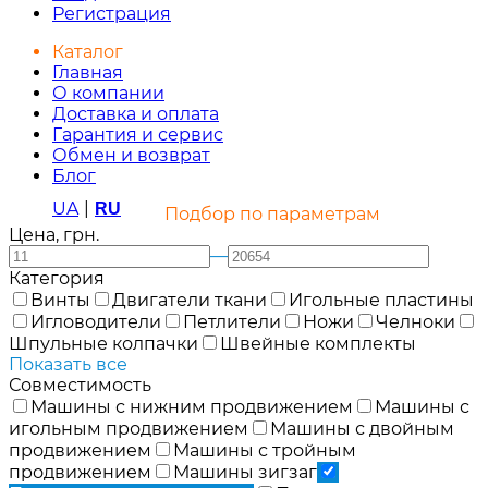
Регистрация
Каталог
Главная
О компании
Доставка и оплата
Гарантия и сервис
Обмен и возврат
Блог
UA
|
RU
Подбор по параметрам
Цена, грн.
—
Категория
Винты
Двигатели ткани
Игольные пластины
Игловодители
Петлители
Ножи
Челноки
Шпульные колпачки
Швейные комплекты
Показать все
Совместимость
Машины с нижним продвижением
Машины с
игольным продвижением
Машины с двойным
продвижением
Машины с тройным
продвижением
Машины зигзаг