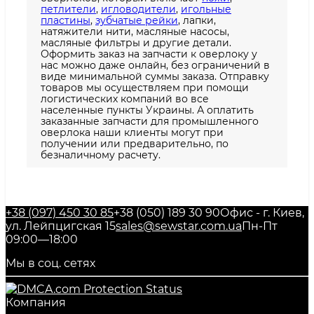
петлители
,
игловодители
,
игольные
пластины
,
зубчатые рейки
, лапки,
натяжители нити, масляные насосы,
масляные фильтры и другие детали.
Оформить заказ на запчасти к оверлоку у
нас можно даже онлайн, без ограничений в
виде минимальной суммы заказа. Отправку
товаров мы осуществляем при помощи
логистических компаний во все
населенные пункты Украины. А оплатить
заказанные запчасти для промышленного
оверлока наши клиенты могут при
получении или предварительно, по
безналичному расчету.
+38 (097) 450 30 85
+38 (050) 189 30 90
Офис - г. Киев,
ул. Лейпцигская 15
sales@sewstar.com.ua
Пн-Пт
09:00—18:00
Мы в соц. сетях
Компания