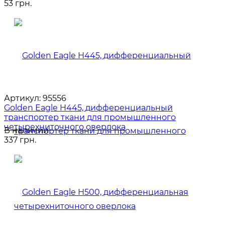
53 грн.
Артикул:
95556
Golden Eagle H445, дифференциальный
транспортер ткани для промышленного
четырехниточного оверлока
В наличии
337 грн.