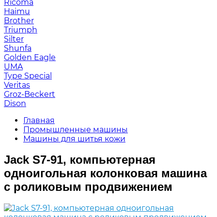
Ricoma
Haimu
Brother
Triumph
Silter
Shunfa
Golden Eagle
UMA
Type Special
Veritas
Groz-Beckert
Dison
Главная
Промышленные машины
Машины для шитья кожи
Jack S7-91, компьютерная
одноигольная колонковая машина
с роликовым продвижением