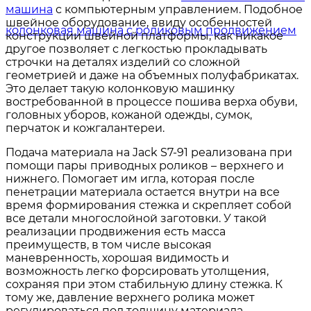
машина
с компьютерным управлением. Подобное
швейное оборудование, ввиду особенностей
конструкции швейной платформы, как никакое
другое позволяет с легкостью прокладывать
строчки на деталях изделий со сложной
геометрией и даже на объемных полуфабрикатах.
Это делает такую колонковую машинку
востребованной в процессе пошива верха обуви,
головных уборов, кожаной одежды, сумок,
перчаток и кожгалантереи.
Подача материала на Jack S7-91 реализована при
помощи пары приводных роликов – верхнего и
нижнего. Помогает им игла, которая после
пенетрации материала остается внутри на все
время формирования стежка и скрепляет собой
все детали многослойной заготовки. У такой
реализации продвижения есть масса
преимуществ, в том числе высокая
маневренность, хорошая видимость и
возможность легко форсировать утолщения,
сохраняя при этом стабильную длину стежка. К
тому же, давление верхнего ролика может
регулироваться под толщину материала.