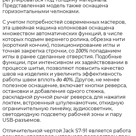
Представленная модель также оснащена
горизонтальными челноками.
С учетом потребностей современных мастеров,
эта швейная машина колонковая оснащена
множеством автоматических функций, в числе
которых подъем верхнего ролика, обрезка нити
(короткий кончик), позиционирование иглы и
точная закрепка строчки, со
попаданием
100%
иглы в ранее сделанные отверстия. Подобные
функции, при интенсивном их задействовании в
процессе шитья, позволяют повысить качество
швов на изделиях и увеличить эффективность
работы швеи вплоть
. Другое, не менее
до 40%
полезное оснащение, включает кнопки реверса,
остановки и добавления одного стежка,
раскладной ручной рычаг реверса, для нажатия
локтем, встроенный шпуленамотчик, откидную
ограничительную линейку, аудиосоветник,
светодиодную подсветку рабочей зоны и пару
USB-разъемов.
Отличительной чертой Jack S7-91 является работа