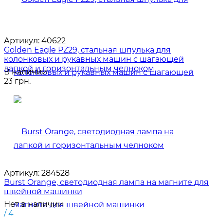
Артикул:
40622
Golden Eagle PZ29, стальная шпулька для
колонковых и рукавных машин с шагающей
лапкой и горизонтальным челноком
В наличии
23 грн.
Артикул:
284528
Burst Orange, светодиодная лампа на магните для
швейной машинки
Нет в наличии
/ 4