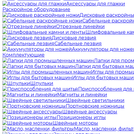
Аксессуары для глажки
Раскройное оборудование
Дисковые раскройны
Сабельные раскрой
Отрезные линейки
Шлифовальные кам
Дисковые лезвия
Сабельные лезвия
Аккумуляторы для ноже
Комплектующие
Лапки для пр
Лапки для бытовых м
Иглы для пром
Иглы для бытовых маш
Шпульки
Приспособления для
Магниты и линейки
Швейные светильники
Портновские ножницы
Швейные аксессуары
Позиционеры иглы
Швейные моторы
Масло, масленки, филь