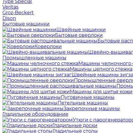
Type Special
Veritas
Groz-Beckert
Dison
Бытовые машинки
Швейные машинки
Бытовые оверлоки
Бытовые рас
Коверлоки
Швейно-вышива
Промышленные машины
Машины челночного 
Машины цепного стежка
Швейные машины зигза
Промышленные оверл
Промы
Машины для шитья кожи
Пуговичные машины
Петельные машины
Закрепочные машины
Гладильное оборудование
Утюги с парогенератор
Гладильные доски
Гладильные столы