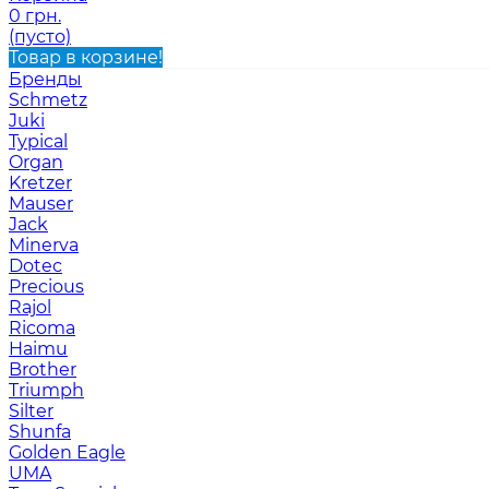
0 грн.
(пусто)
Товар в корзине!
Бренды
Schmetz
Juki
Typical
Organ
Kretzer
Mauser
Jack
Minerva
Dotec
Precious
Rajol
Ricoma
Haimu
Brother
Triumph
Silter
Shunfa
Golden Eagle
UMA