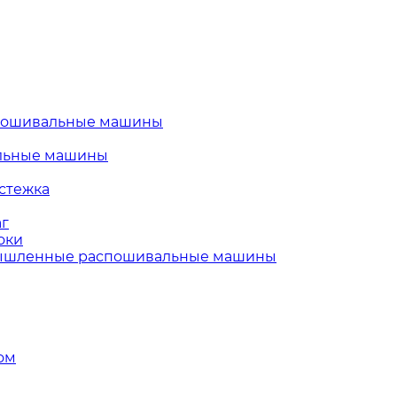
пошивальные машины
льные машины
стежка
г
оки
шленные распошивальные машины
ом