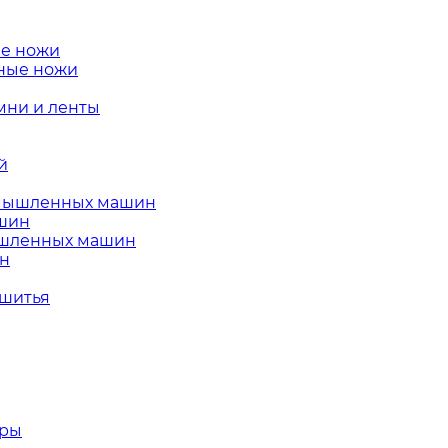
е ножи
ные ножи
ни и ленты
й
омышленных машин
ашин
ышленных машин
ин
 шитья
тры