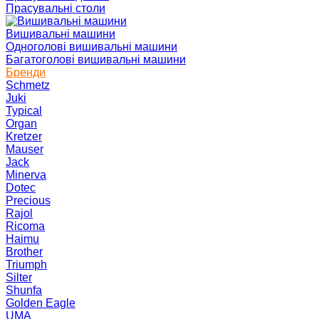
Прасувальні столи
Вишивальні машини
Одноголові вишивальні машини
Багатоголові вишивальні машини
Бренди
Schmetz
Juki
Typical
Organ
Kretzer
Mauser
Jack
Minerva
Dotec
Precious
Rajol
Ricoma
Haimu
Brother
Triumph
Silter
Shunfa
Golden Eagle
UMA