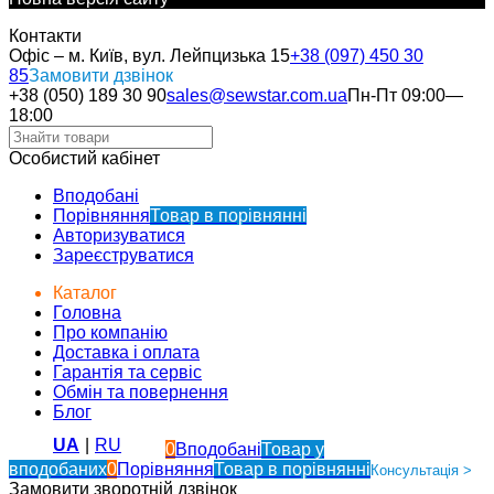
Контакти
Офіс – м. Київ, вул. Лейпцизька 15
+38 (097) 450 30
85
Замовити дзвінок
+38 (050) 189 30 90
sales@sewstar.com.ua
Пн-Пт 09:00—
18:00
Особистий кабінет
Вподобані
Порівняння
Товар в порівнянні
Авторизуватися
Зареєструватися
Каталог
Головна
Про компанію
Доставка і оплата
Гарантія та сервіс
Обмін та повернення
Блог
UA
|
RU
0
Вподобані
Товар у
вподобаних
0
Порівняння
Товар в порівнянні
Консультація >
Замовити зворотній дзвінок