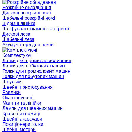
Розкрійне обладнання
Дискові розкрійні ножі
Шабельні розкрійні ножі
Відрізні лінійки
Шліфувальні камені та стрічки
Дискові леза
Шабельні леза
Акумулятори для ножів
Комплектуючі
Лапки для промислових машин
Лапки для побутових машин
Голки для промислових машин
Голки для побутових машин
Шпульки
Швейні пристосування
Равлики
Окантовувачі
Магніти та лінійки
Лампи для швейних машин
Кравецькі ножиці
Швейні аксесуари
Позиціонери голки
Швейні мотори