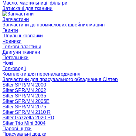
Масло, мастильниці, фільтри
Затискачі для тканини
Запчастини
Запчастини до промислових швейних машин
Гвинти
Шпульні ковпачки
Човники
Голкові пластини
Двигуни тканини
Петельники
Ножі
Голководії
Комплекти для переналагодження
Запчастини для прасувального обладнання Сілтер
Silter SPR/MN 2000
Silter SPR/MN 2002
Silter SPR/MN 2035
Silter SPR/MN 2005E
Silter SPR/MN 2075
Silter SPR/MN 2110 R
Silter Gazzella 2020 PD
Silter Trio Mini 3004
Парові щітки
Прасувальні дошки