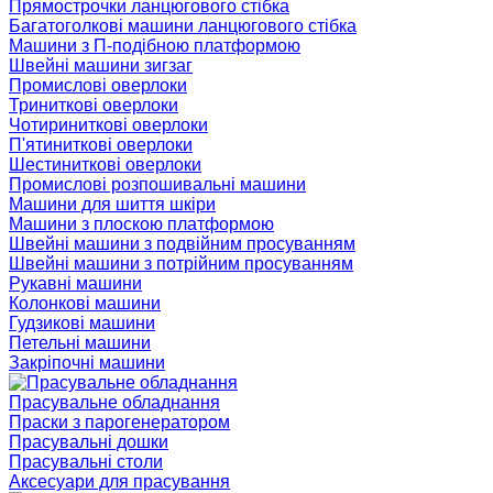
Прямострочки ланцюгового стібка
Багатоголкові машини ланцюгового стібка
Машини з П-подібною платформою
Швейні машини зигзаг
Промислові оверлоки
Триниткові оверлоки
Чотириниткові оверлоки
П'ятиниткові оверлоки
Шестиниткові оверлоки
Промислові розпошивальні машини
Машини для шиття шкіри
Машини з плоскою платформою
Швейні машини з подвійним просуванням
Швейні машини з потрійним просуванням
Рукавні машини
Колонкові машини
Гудзикові машини
Петельні машини
Закріпочні машини
Прасувальне обладнання
Праски з парогенератором
Прасувальні дошки
Прасувальні столи
Аксесуари для прасування