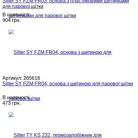
Silter SY FZM FR03, основа з пластиковими щетинками
для парової щітки
В наявності
904 грн.
Артикул:
265618
Silter SY FZM FR04, основа з щетиною для парової щітки
В наявності
473 грн.