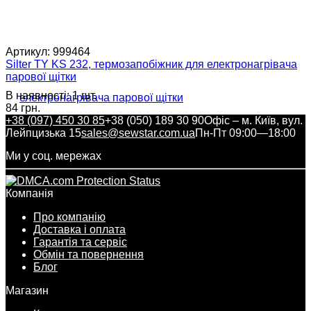
Артикул:
999464
Silter TY KS 232, термозапобіжник для електронагрівача
парової щітки
В наявності: 1 шт.
84 грн.
+38 (097) 450 30 85
+38 (050) 189 30 90
Офіс – м. Київ, вул.
Лейпцизька 15
sales@sewstar.com.ua
Пн-Пт 09:00—18:00
Ми у соц. мережах
Компанія
Про компанію
Доставка і оплата
Гарантія та сервіс
Обмін та повернення
Блог
Магазин