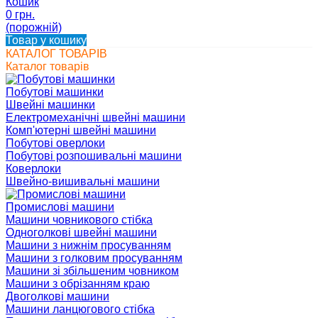
Кошик
0 грн.
(порожній)
Товар у кошику
КАТАЛОГ ТОВАРІВ
Каталог товарів
Побутові машинки
Швейні машинки
Електромеханічні швейні машини
Комп'ютерні швейні машини
Побутові оверлоки
Побутові розпошивальні машини
Коверлоки
Швейно-вишивальні машини
Промислові машини
Машини човникового стібка
Одноголкові швейні машини
Машини з нижнім просуванням
Машини з голковим просуванням
Машини зі збільшеним човником
Машини з обрізанням краю
Двоголкові машини
Машини ланцюгового стібка