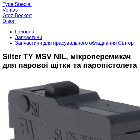
Type Special
Veritas
Groz-Beckert
Dison
Головна
Запчастини
Запчастини для прасувального обладнання Сілтер
Silter TY MSV NIL, мікроперемикач
для парової щітки та паропістолета