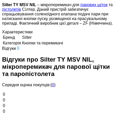
Silter TY MSV NIL
– мікроперемикач для
парових щіток
та
пістолетів
Сілтер. Даний пристрій забезпечує
спрацьовування соленоїдного клапана подачі пари при
натисканні кнопки пуску, розміщеної на прасувальному
приладі. Фактичний виробник цієї деталі – ZF (Німеччина).
Характеристики
Бренд
Silter
Категорія
Кнопки та перемикачі
Відгуки
0
Відгуки про Silter TY MSV NIL,
мікроперемикач для парової щітки
та паропістолета
Середня оцінка покупців:
(
0
)
0
0
0
0