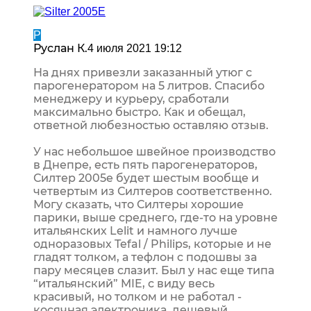
Р
Руслан К.
4 июля 2021 19:12
На днях привезли заказанный утюг с
парогенератором на 5 литров. Спасибо
менеджеру и курьеру, сработали
максимально быстро. Как и обещал,
ответной любезностью оставляю отзыв.
У нас небольшое швейное производство
в Днепре, есть пять парогенераторов,
Силтер 2005e будет шестым вообще и
четвертым из Силтеров соответственно.
Могу сказать, что Силтеры хорошие
парики, выше среднего, где-то на уровне
итальянских Lelit и намного лучше
одноразовых Tefal / Philips, которые и не
гладят толком, а тефлон с подошвы за
пару месяцев слазит. Был у нас еще типа
“итальянский” MIE, с виду весь
красивый, но толком и не работал -
косячная электроника, дешевый