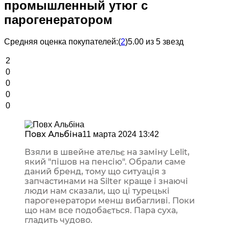
промышленный утюг с
парогенератором
Средняя оценка покупателей:
(
2
)
5.00 из 5 звезд
2
0
0
0
0
Повх Альбіна
11 марта 2024 13:42
Взяли в швейне ательє на заміну Lelit,
який "пішов на пенсію". Обрали саме
даний бренд, тому що ситуація з
запчастинами на Silter краще і знаючі
люди нам сказали, що ці турецькі
парогенератори менш вибагливі. Поки
що нам все подобається. Пара суха,
гладить чудово.