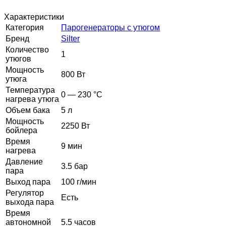
Характеристики
Категория
Парогенераторы с утюгом
Бренд
Silter
Количество
1
утюгов
Мощность
800 Вт
утюга
Температура
0 — 230 °C
нагрева утюга
Объем бака
5 л
Мощность
2250 Вт
бойлера
Время
9 мин
нагрева
Давление
3.5 бар
пара
Выход пара
100 г/мин
Регулятор
Есть
выхода пара
Время
автономной
5.5 часов