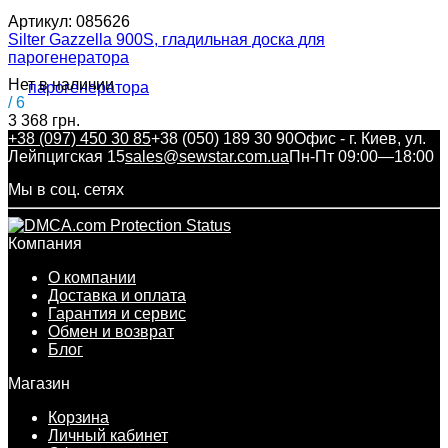
Артикул:
085626
Silter Gazzella 900S, гладильная доска для
парогенератора
Нет в наличии
/ 6
3 368 грн.
+38 (097) 450 30 85
+38 (050) 189 30 90
Офис - г. Киев, ул.
Лейпцигская 15
sales@sewstar.com.ua
Пн-Пт 09:00—18:00
Мы в соц. сетях
Компания
О компании
Доставка и оплата
Гарантия и сервис
Обмен и возврат
Блог
Магазин
Корзина
Личный кабинет