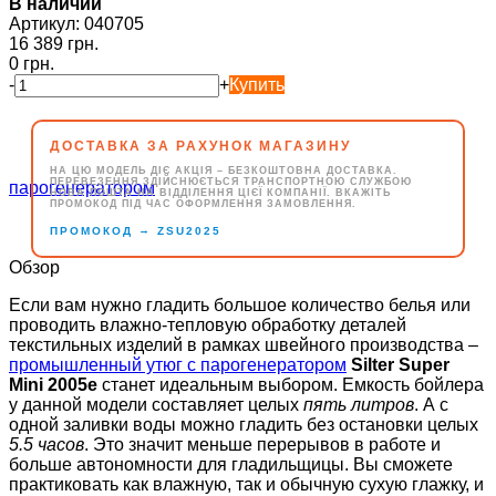
В наличии
Артикул:
040705
16 389 грн.
0 грн.
-
+
Купить
ДОСТАВКА ЗА РАХУНОК МАГАЗИНУ
НА ЦЮ МОДЕЛЬ ДІЄ АКЦІЯ – БЕЗКОШТОВНА ДОСТАВКА.
ПЕРЕВЕЗЕННЯ ЗДІЙСНЮЄТЬСЯ ТРАНСПОРТНОЮ СЛУЖБОЮ
НОВА ПОШТА НА ВІДДІЛЕННЯ ЦІЄЇ КОМПАНІЇ. ВКАЖІТЬ
ПРОМОКОД ПІД ЧАС ОФОРМЛЕННЯ ЗАМОВЛЕННЯ.
→
ПРОМОКОД
ZSU2025
Обзор
Если вам нужно гладить большое количество белья или
проводить влажно-тепловую обработку деталей
текстильных изделий в рамках швейного производства –
промышленный утюг с парогенератором
Silter Super
Mini 2005е
станет идеальным выбором. Емкость бойлера
у данной модели составляет целых
пять литров
. А с
одной заливки воды можно гладить без остановки целых
5.5 часов
. Это значит меньше перерывов в работе и
больше автономности для гладильщицы. Вы сможете
практиковать как влажную, так и обычную сухую глажку, и