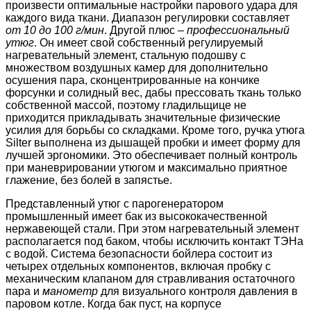
произвести оптимальные настройки парового удара для
каждого вида ткани. Диапазон регулировки составляет
от 10 до 100 г/мин
. Другой плюс –
профессиональный
утюг
. Он имеет свой собственный регулируемый
нагревательный элемент, стальную подошву с
множеством воздушных камер для дополнительно
осушения пара, сконцентрированные на кончике
форсунки и солидный вес, дабы прессовать ткань только
собственной массой, поэтому гладильщице не
приходится прикладывать значительные физические
усилия для борьбы со складками. Кроме того, ручка утюга
Silter выполнена из дышащей пробки и имеет форму для
лучшей эргономики. Это обеспечивает полный контроль
при маневрировании утюгом и максимально приятное
глажение, без болей в запястье.
Представленный утюг с парогенератором
промышленный имеет бак из высококачественной
нержавеющей стали. При этом нагревательный элемент
располагается под баком, чтобы исключить контакт ТЭНа
с водой. Система безопасности бойлера состоит из
четырех отдельных компонентов, включая пробку с
механическим клапаном для стравливания остаточного
пара и
манометр
для визуального контроля давления в
паровом котле. Когда бак пуст, на корпусе