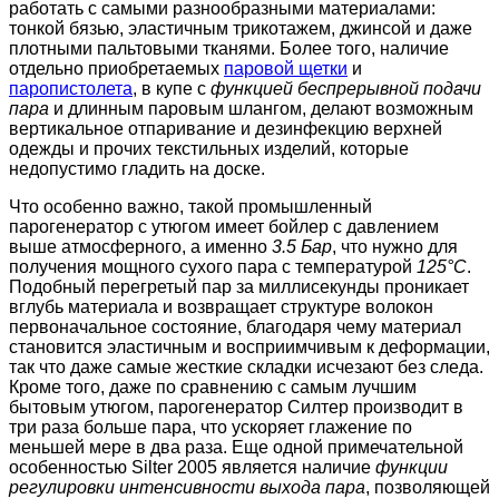
работать с самыми разнообразными материалами:
тонкой бязью, эластичным трикотажем, джинсой и даже
плотными пальтовыми тканями. Более того, наличие
отдельно приобретаемых
паровой щетки
и
паропистолета
, в купе с
функцией беспрерывной подачи
пара
и длинным паровым шлангом, делают возможным
вертикальное отпаривание и дезинфекцию верхней
одежды и прочих текстильных изделий, которые
недопустимо гладить на доске.
Что особенно важно, такой промышленный
парогенератор с утюгом имеет бойлер с давлением
выше атмосферного, а именно
3.5 Бар
, что нужно для
получения мощного сухого пара с температурой
125°С
.
Подобный перегретый пар за миллисекунды проникает
вглубь материала и возвращает структуре волокон
первоначальное состояние, благодаря чему материал
становится эластичным и восприимчивым к деформации,
так что даже самые жесткие складки исчезают без следа.
Кроме того, даже по сравнению с самым лучшим
бытовым утюгом, парогенератор Силтер производит в
три раза больше пара, что ускоряет глажение по
меньшей мере в два раза. Еще одной примечательной
особенностью Silter 2005 является наличие
функции
регулировки интенсивности выхода пара
, позволяющей