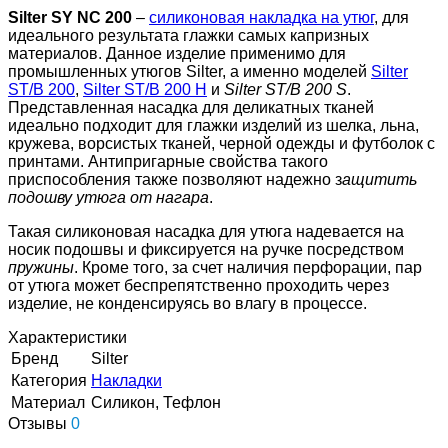
Silter SY NC 200
–
силиконовая накладка на утюг
, для
идеального результата глажки самых капризных
материалов. Данное изделие применимо для
промышленных утюгов Silter, а именно моделей
Silter
ST/B 200
,
Silter ST/B 200 H
и
Silter ST/B 200 S
.
Представленная насадка для деликатных тканей
идеально подходит для глажки изделий из шелка, льна,
кружева, ворсистых тканей, черной одежды и футболок с
принтами. Антипригарные свойства такого
приспособления также позволяют надежно з
ащитить
подошву утюга от нагара
.
Такая силиконовая насадка для утюга надевается на
носик подошвы и фиксируется на ручке посредством
пружины
. Кроме того, за счет наличия перфорации, пар
от утюга может беспрепятственно проходить через
изделие, не конденсируясь во влагу в процессе.
Характеристики
Бренд
Silter
Категория
Накладки
Материал
Силикон, Тефлон
Отзывы
0