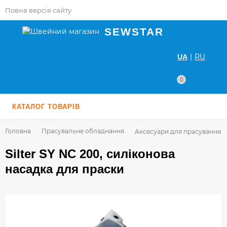
Повна версія сайту
SEWSTAR
|
RU
UA
0
КАТАЛОГ ТОВАРІВ
Головна
Прасувальне обладнання
Аксесуари для прасування
Silter SY NC 200, силіконова
насадка для праски