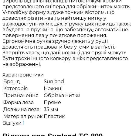
виробів від вільних кінців ниток. Ріжучі кромки
представленого сніпера для обрізки ниток мають
V-подібну форму з дуже тонким вістрям, що
дозволяє різати навіть найтоншу нитку у
важкодоступних місцях. У ручку цих ножиць також
вбудована пружина, що забезпечує автоматичне
повернення лез у початкове положення.
Ергономічна ручка зручно лежить у руці і
дозволяють працювати без утоми в зап'ясті.
Зверніть увагу, що дані ножиці для пряжі можуть
бути трохи іншого кольору, а ніж представленого
на зображенні.
Характеристики
Бренд
Sunland
Категорія
Ножиці
Призначення
Обрізка нитки
Форма леза
Пряме
Довжина леза
35 мм
Матеріал ручок
Пластик
Відгуки
1