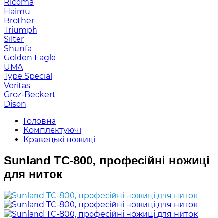
Ricoma
Haimu
Brother
Triumph
Silter
Shunfa
Golden Eagle
UMA
Type Special
Veritas
Groz-Beckert
Dison
Головна
Комплектуючі
Кравецькі ножиці
Sunland TC-800, професійні ножиці
для ниток