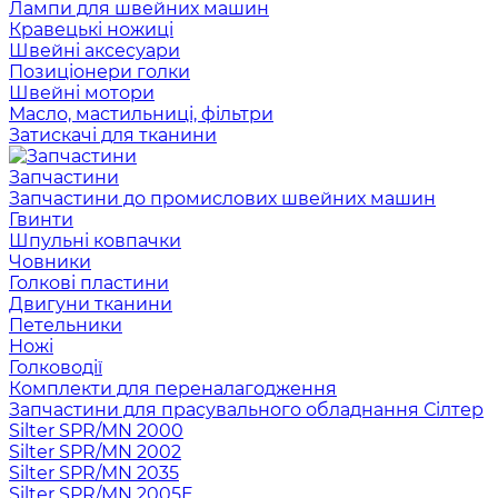
Лампи для швейних машин
Кравецькі ножиці
Швейні аксесуари
Позиціонери голки
Швейні мотори
Масло, мастильниці, фільтри
Затискачі для тканини
Запчастини
Запчастини до промислових швейних машин
Гвинти
Шпульні ковпачки
Човники
Голкові пластини
Двигуни тканини
Петельники
Ножі
Голководії
Комплекти для переналагодження
Запчастини для прасувального обладнання Сілтер
Silter SPR/MN 2000
Silter SPR/MN 2002
Silter SPR/MN 2035
Silter SPR/MN 2005E