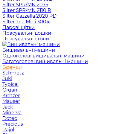
Silter SPR/MN 2075
Silter SPR/MN 2110 R
Silter Gazzella 2020 PD
Silter Trio Mini 3004
Парові щітки
Прасувальні дошки
Прасувальні столи
Вишивальні машини
Одноголові вишивальні машини
Багатоголові вишивальні машини
Бренди
Schmetz
Juki
Typical
Organ
Kretzer
Mauser
Jack
Minerva
Dotec
Precious
Rajol