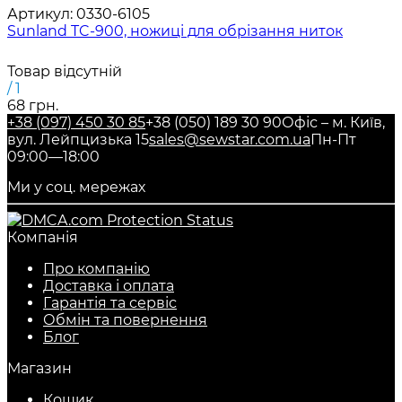
Артикул:
0330-6105
Sunland TC-900, ножиці для обрізання ниток
Товар відсутній
/ 1
68 грн.
+38 (097) 450 30 85
+38 (050) 189 30 90
Офіс – м. Київ,
вул. Лейпцизька 15
sales@sewstar.com.ua
Пн-Пт
09:00—18:00
Ми у соц. мережах
Компанія
Про компанію
Доставка і оплата
Гарантія та сервіс
Обмін та повернення
Блог
Магазин
Кошик