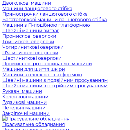
Двоголкові машини
Машини ланцюгового стібка
Прямострочки ланцюгового стібка
Багатоголкові машини ланцюгового стібка
Машини з П-подібною платформою
Швейні машини зигзаг
Промислові оверлоки
Триниткові оверлоки
Чотириниткові оверлоки
П'ятиниткові оверлоки
Шестиниткові оверлоки
Промислові розпошивальні машини
Машини для шиття шкіри
Машини з плоскою платформою
Швейні машини з подвійним просуванням
Швейні машини з потрійним просуванням
Рукавні машини
Колонкові машини
Гудзикові машини
Петельні машини
Закріпочні машини
Прасувальне обладнання
Праски з парогенератором