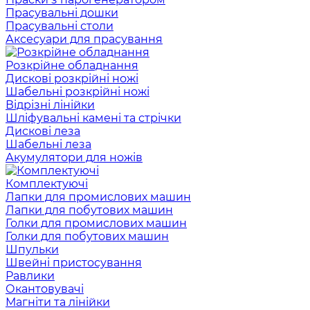
Прасувальні дошки
Прасувальні столи
Аксесуари для прасування
Розкрійне обладнання
Дискові розкрійні ножі
Шабельні розкрійні ножі
Відрізні лінійки
Шліфувальні камені та стрічки
Дискові леза
Шабельні леза
Акумулятори для ножів
Комплектуючі
Лапки для промислових машин
Лапки для побутових машин
Голки для промислових машин
Голки для побутових машин
Шпульки
Швейні пристосування
Равлики
Окантовувачі
Магніти та лінійки