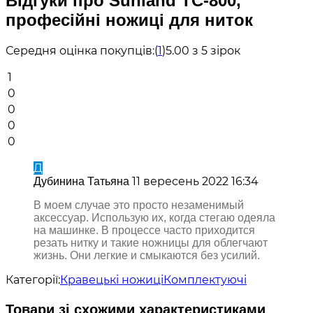
Відгуки про Sunland TC-800,
професійні ножиці для ниток
Середня оцінка покупців:
(
1
)
5.00 з 5 зірок
1
0
0
0
0
Д
11 вересень 2022 16:34
Дубинина Татьяна
В моем случае это просто незаменимый
аксессуар. Использую их, когда стегаю одеяла
на машинке. В процессе часто приходится
резать нитку и такие ножницы для облегчают
жизнь. Они легкие и смыкаются без усилий.
Категорії:
Кравецькі ножиці
Комплектуючі
Товари зі схожими характеристиками