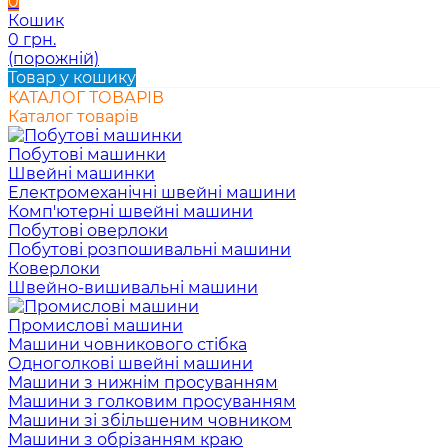
0
Кошик
0 грн.
(порожній)
Товар у кошику
КАТАЛОГ ТОВАРІВ
Каталог товарів
Побутові машинки
Швейні машинки
Електромеханічні швейні машини
Комп'ютерні швейні машини
Побутові оверлоки
Побутові розпошивальні машини
Коверлоки
Швейно-вишивальні машини
Промислові машини
Машини човникового стібка
Одноголкові швейні машини
Машини з нижнім просуванням
Машини з голковим просуванням
Машини зі збільшеним човником
Машини з обрізанням краю