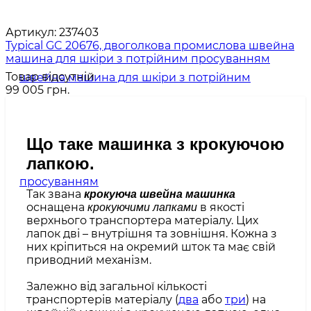
Артикул:
237403
Typical GC 20676, двоголкова промислова швейна
машина для шкіри з потрійним просуванням
Товар відсутній
99 005 грн.
Що таке машинка з крокуючою
лапкою.
Так звана
крокуюча швейна машинка
оснащена
в якості
крокуючими лапками
верхнього транспортера матеріалу. Цих
лапок дві – внутрішня та зовнішня. Кожна з
них кріпиться на окремий шток та має свій
приводний механізм.
Залежно від загальної кількості
транспортерів матеріалу (
два
або
три
) на