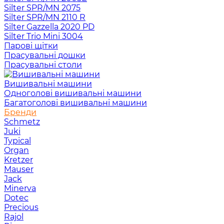
Silter SPR/MN 2075
Silter SPR/MN 2110 R
Silter Gazzella 2020 PD
Silter Trio Mini 3004
Парові щітки
Прасувальні дошки
Прасувальні столи
Вишивальні машини
Одноголові вишивальні машини
Багатоголові вишивальні машини
Бренди
Schmetz
Juki
Typical
Organ
Kretzer
Mauser
Jack
Minerva
Dotec
Precious
Rajol