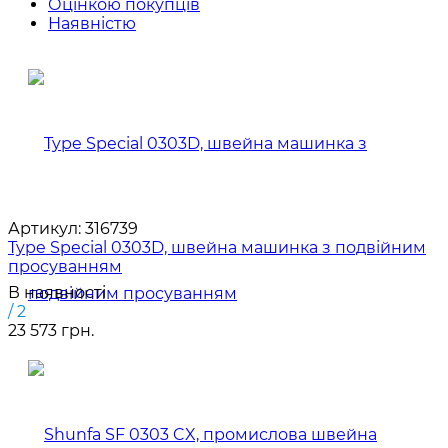
Оцінкою покупців
Наявністю
Артикул:
316739
Type Special 0303D, швейна машинка з подвійним
просуванням
В наявності
/ 2
23 573 грн.