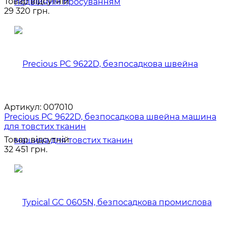
Товар відсутній
29 320 грн.
Артикул:
007010
Precious PC 9622D, безпосадкова швейна машина
для товстих тканин
Товар відсутній
32 451 грн.