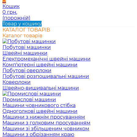
0
Кошик
0 грн.
(порожній)
Товар у кошику
КАТАЛОГ ТОВАРІВ
Каталог товарів
Побутові машинки
Швейні машинки
Електромеханічні швейні машини
Комп'ютерні швейні машини
Побутові оверлоки
Побутові розпошивальні машини
Коверлоки
Швейно-вишивальні машини
Промислові машини
Машини човникового стібка
Одноголкові швейні машини
Машини з нижнім просуванням
Машини з голковим просуванням
Машини зі збільшеним човником
Машини з обрізанням краю