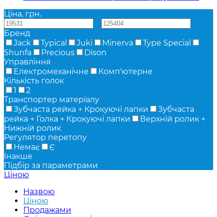
Ціна, грн.
—
Бренд
Jack
Typical
Juki
Minerva
Type Special
Shunfa
Precious
Dison
Управління
Електромеханічне
Комп'ютерне
Кількість голок
1
2
Транспортер матеріалу
Зубчаста рейка + Крокуючі лапки
Зубчаста
рейка + Голка + Крокуючі лапки
Верхній ролик +
Нижній ролик
Регулятор перетопу
Немає
Є
Інакше
Підбір за параметрами
Ціною
Назвою
Ціною
Продажами