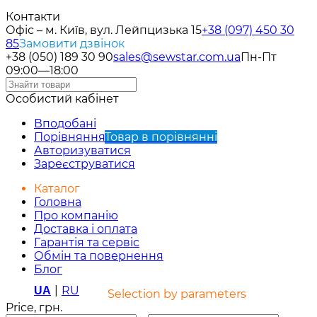
Контакти
Офіс – м. Київ, вул. Лейпцизька 15
+38 (097) 450 30
85
Замовити дзвінок
+38 (050) 189 30 90
sales@sewstar.com.ua
Пн-Пт
09:00—18:00
Особистий кабінет
Вподобані
Порівняння
Товар в порівнянні
Авторизуватися
Зареєструватися
Каталог
Головна
Про компанію
Доставка і оплата
Гарантія та сервіс
Обмін та повернення
Блог
|
RU
UA
Selection by parameters
Price, грн.