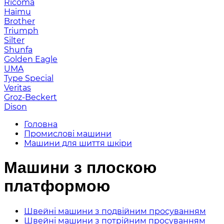
Ricoma
Haimu
Brother
Triumph
Silter
Shunfa
Golden Eagle
UMA
Type Special
Veritas
Groz-Beckert
Dison
Головна
Промислові машини
Машини для шиття шкіри
Машини з плоскою
платформою
Швейні машини з подвійним просуванням
Швейні машини з потрійним просуванням