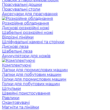
Прасувальні дошки
Прасувальні столи
Аксесуари для прасування
Розкрійне обладнання
Дискові розкрійні ножі
Шабельні розкрійні ножі
Відрізні лінійки
Шліфувальні камені та стрічки
Дискові леза
Шабельні леза
Акумулятори для ножів
Комплектуючі
Лапки для промислових машин
Лапки для побутових машин
Голки для промислових машин
Голки для побутових машин
Шпульки
Швейні пристосування
Равлики
Окантовувачі
Магніти та лінійки