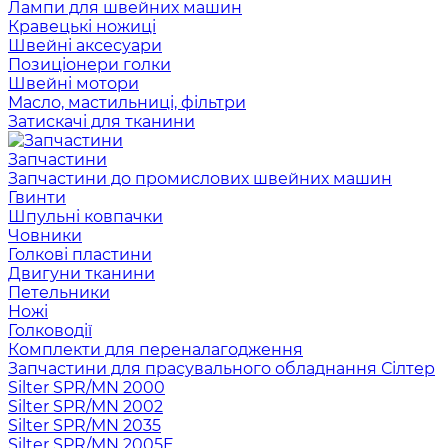
Лампи для швейних машин
Кравецькі ножиці
Швейні аксесуари
Позиціонери голки
Швейні мотори
Масло, мастильниці, фільтри
Затискачі для тканини
Запчастини
Запчастини до промислових швейних машин
Гвинти
Шпульні ковпачки
Човники
Голкові пластини
Двигуни тканини
Петельники
Ножі
Голководії
Комплекти для переналагодження
Запчастини для прасувального обладнання Сілтер
Silter SPR/MN 2000
Silter SPR/MN 2002
Silter SPR/MN 2035
Silter SPR/MN 2005E