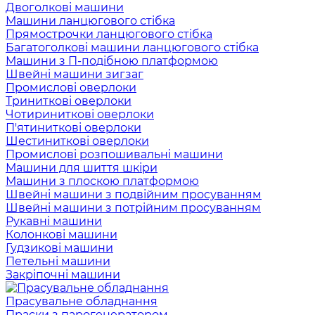
Двоголкові машини
Машини ланцюгового стібка
Прямострочки ланцюгового стібка
Багатоголкові машини ланцюгового стібка
Машини з П-подібною платформою
Швейні машини зигзаг
Промислові оверлоки
Триниткові оверлоки
Чотириниткові оверлоки
П'ятиниткові оверлоки
Шестиниткові оверлоки
Промислові розпошивальні машини
Машини для шиття шкіри
Машини з плоскою платформою
Швейні машини з подвійним просуванням
Швейні машини з потрійним просуванням
Рукавні машини
Колонкові машини
Гудзикові машини
Петельні машини
Закріпочні машини
Прасувальне обладнання
Праски з парогенератором