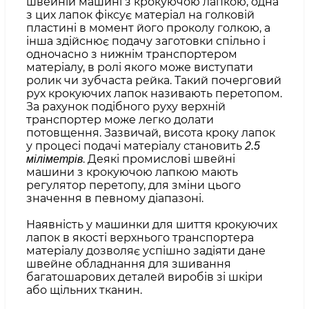
швейній машині з крокуючою лапкою, одна
з цих лапок фіксує матеріал на голковій
пластині в момент його проколу голкою, а
інша здійснює подачу заготовки спільно і
одночасно з нижнім транспортером
матеріалу, в ролі якого може виступати
ролик чи зубчаста рейка. Такий почерговий
рух крокуючих лапок називають перетопом.
За рахунок подібного руху верхній
транспортер може легко долати
потовщення. Зазвичай, висота кроку лапок
у процесі подачі матеріалу становить
2.5
. Деякі промислові швейні
міліметрів
машини з крокуючою лапкою мають
регулятор перетопу, для зміни цього
значення в певному діапазоні.
Наявність у машинки для шиття крокуючих
лапок в якості верхнього транспортера
матеріалу дозволяє успішно задіяти дане
швейне обладнання для зшивання
багатошарових деталей виробів зі шкіри
або щільних тканин.