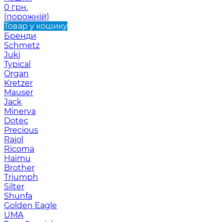
0 грн.
(порожній)
Товар у кошику
Бренди
Schmetz
Juki
Typical
Organ
Kretzer
Mauser
Jack
Minerva
Dotec
Precious
Rajol
Ricoma
Haimu
Brother
Triumph
Silter
Shunfa
Golden Eagle
UMA