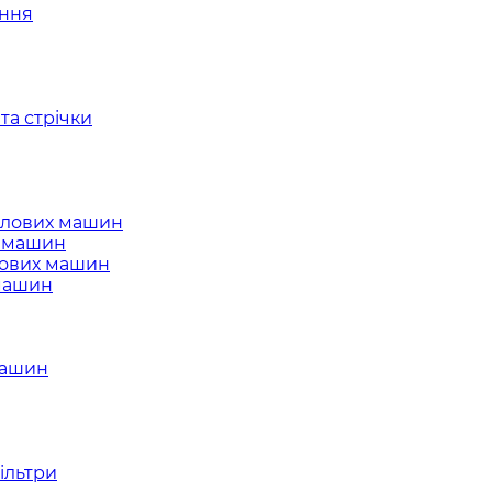
ання
та стрічки
слових машин
х машин
лових машин
 машин
машин
ільтри