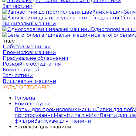
Затискачі для тканини
Запчастини
Запч
Вишивальні машини
Одноголові виши
Багатоголові в
Інше
Побутові машинки
Промислові машини
Прасувальне обладнання
Розкрійне обладнання
Комплектуючі
Запчастини
Вишивальні машини
КАТАЛОГ ТОВАРІВ
Головна
Комплектуючі
Лапки для промислових машин
Лапки для поб
пристосування
Магніти та лінійки
Лампи для ш
фільтри
Затискачі для тканини
Затискачі для тканини