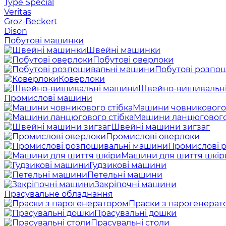
Type Special
Veritas
Groz-Beckert
Dison
Побутові машинки
Швейні машинки
Побутові оверлоки
Побутові розпо
Коверлоки
Швейно-вишивальн
Промислові машини
Машини човникового 
Машини ланцюгового
Швейні машини зигзаг
Промислові оверлоки
Промислові 
Машини для шиття шкір
Гудзикові машини
Петельні машини
Закріпочні машини
Прасувальне обладнання
Праски з парогенерат
Прасувальні дошки
Прасувальні столи