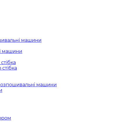
шивальні машини
і машини
стібка
 стібка
розпошивальні машини
и
ором