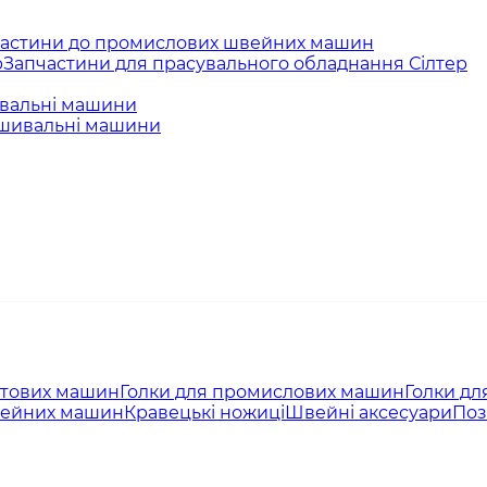
астини до промислових швейних машин
Запчастини для прасувального обладнання Сілтер
вальні машини
ишивальні машини
утових машин
Голки для промислових машин
Голки дл
вейних машин
Кравецькі ножиці
Швейні аксесуари
Поз