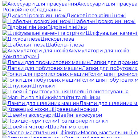
Аксесуари для прасув
Розкрійне обладнання
Дискові розкрійні ножі
Шабельні розкрійні ножі
Відрізні лінійки
Шліфувальні камені 
Дискові леза
Шабельні леза
Акумулятори для ножів
Комплектуючі
Лапки для проми
Лапки для побутови
Голки для промис
Голки для побутових
Шпульки
Швейні пристосування
Магніти та лінійки
Лампи для швейних 
Кравецькі ножиці
Швейні аксесуари
Позиціонери голки
Швейні мотори
Масло, мастильниці, ф