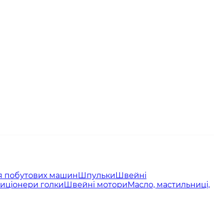
я побутових машин
Шпульки
Швейні
иціонери голки
Швейні мотори
Масло, мастильниці,