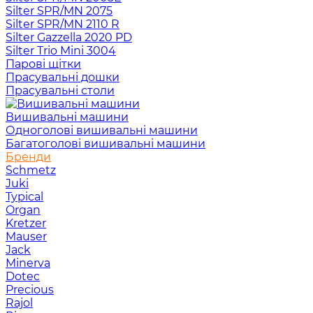
Silter SPR/MN 2075
Silter SPR/MN 2110 R
Silter Gazzella 2020 PD
Silter Trio Mini 3004
Парові щітки
Прасувальні дошки
Прасувальні столи
Вишивальні машини
Одноголові вишивальні машини
Багатоголові вишивальні машини
Бренди
Schmetz
Juki
Typical
Organ
Kretzer
Mauser
Jack
Minerva
Dotec
Precious
Rajol