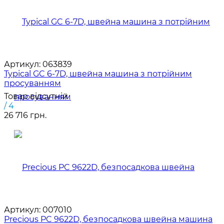
Артикул:
063839
Typical GC 6-7D, швейна машина з потрійним
просуванням
Товар відсутній
/ 4
26 716 грн.
Артикул:
007010
Precious PC 9622D, безпосадкова швейна машина