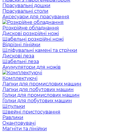
Прасувальні дошки
Прасувальні столи
Аксесуари для прасування
Розкрійне обладнання
Дискові розкрійні ножі
Шабельні розкрійні ножі
Відрізні лінійки
Шліфувальні камені та стрічки
Дискові леза
Шабельні леза
Акумулятори для ножів
Комплектуючі
Лапки для промислових машин
Лапки для побутових машин
Голки для промислових машин
Голки для побутових машин
Шпульки
Швейні пристосування
Равлики
Окантовувачі
Магніти та лінійки