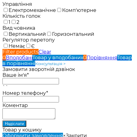
Управління
Електромеханічне
Комп'ютерне
Кількість голок
1
2
Вид човника
Вертикальний
Горизонтальний
Регулятор перетопу
Немає
Є
Filter products
Clear
0
Вподобані
Товар у вподобаних
0
Порівняння
Товар
в порівнянні
Консультація >
Замовити зворотній дзвінок
Ваше ім'я*
``
Номер телефону*
Коментар
Товар у кошику
Оформити замовлення
×
Закрити