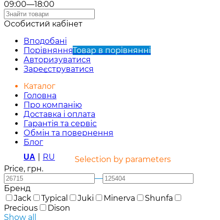
09:00—18:00
Особистий кабінет
Вподобані
Порівняння
Товар в порівнянні
Авторизуватися
Зареєструватися
Каталог
Головна
Про компанію
Доставка і оплата
Гарантія та сервіс
Обмін та повернення
Блог
|
RU
UA
Selection by parameters
Price, грн.
—
Бренд
Jack
Typical
Juki
Minerva
Shunfa
Precious
Dison
Show all