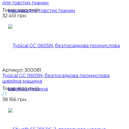
для товстих тканин
Товар відсутній
32 451 грн.
Артикул:
300081
Typical GC 0605N, безпосадкова промислова
швейна машина
Товар відсутній
/ 1
38 166 грн.