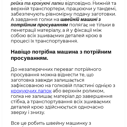
відповідно. Нижній та
рейка та крокуючі лапки
верхній транспортери, працюючи у тандемі,
забезпечують рівномірну подачу заготовки.
А завдання голки на
швейній машині з
полягає не тільки в
потрійним просуванням
пенетрації матеріалу, а й у фіксації між
собою всіх зшиваємих деталей крою в
процесі їх транспортування.
Навіщо потрібна машина з потрійним
просуванням.
До незаперечних переваг потрійного
просування можна віднести те, що
заготовка завжди залишається
зафіксованою на голковій пластині однією з
крокуючих лапок
або верхнім роликом,
голка не залишає матеріал до завершення
стібка, а транспортування всіх зшиваємих
деталей крою здійснюється одночасно
зверху і знизу.
Все це робить швейну машинку з