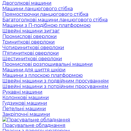
Двоголкові машини
Машини ланцюгового стібка
Прямострочки ланцюгового стібка
Багатоголкові машини ланцюгового стібка
Машини з П-подібною платформою
Швейні машини зигзаг
Промислові оверлоки
Триниткові оверлоки
Чотириниткові оверлоки
П'ятиниткові оверлоки
Шестиниткові оверлоки
Промислові розпошивальні машини
Машини для шиття шкіри
Машини з плоскою платформою
Швейні машини з подвійним просуванням
Швейні машини з потрійним просуванням
Рукавні машини
Колонкові машини
Гудзикові машини
Петельні машини
Закріпочні машини
Прасувальне обладнання
Праски з парогенератором