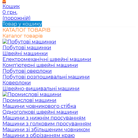
0
Кошик
0 грн.
(порожній)
Товар у кошику
КАТАЛОГ ТОВАРІВ
Каталог товарів
Побутові машинки
Швейні машинки
Електромеханічні швейні машини
Комп'ютерні швейні машини
Побутові оверлоки
Побутові розпошивальні машини
Коверлоки
Швейно-вишивальні машини
Промислові машини
Машини човникового стібка
Одноголкові швейні машини
Машини з нижнім просуванням
Машини з голковим просуванням
Машини зі збільшеним човником
Машини з обрізанням краю