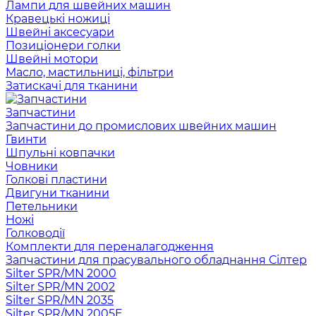
Лампи для швейних машин
Кравецькі ножиці
Швейні аксесуари
Позиціонери голки
Швейні мотори
Масло, мастильниці, фільтри
Затискачі для тканини
Запчастини
Запчастини до промислових швейних машин
Гвинти
Шпульні ковпачки
Човники
Голкові пластини
Двигуни тканини
Петельники
Ножі
Голководії
Комплекти для переналагодження
Запчастини для прасувального обладнання Сілтер
Silter SPR/MN 2000
Silter SPR/MN 2002
Silter SPR/MN 2035
Silter SPR/MN 2005E