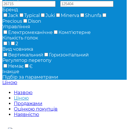
—
Бренд
Jack
Typical
Juki
Minerva
Shunfa
Precious
Dison
Управління
Електромеханічне
Комп'ютерне
Кількість голок
1
2
Вид човника
Вертикальний
Горизонтальний
Регулятор перетопу
Немає
Є
Інакше
Підбір за параметрами
Ціною
Назвою
Ціною
Продажами
Оцінкою покупців
Наявністю