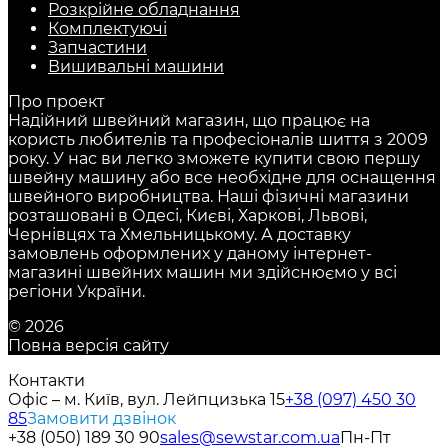
Розкрійне обладнання
Комплектуючі
Запчастини
Вишивальні машини
Про проект
Надійний швейний магазин, що працює на
користь любителів та професіоналів шиття з 2009
року. У нас ви легко зможете купити свою першу
швейну машину або все необхідне для оснащення
швейного виробництва. Наші фізичні магазини
розташовані в Одесі, Києві, Харкові, Львові,
Чернівцях та Хмельницькому. А доставку
замовлень оформлених у даному інтернет-
магазині швейних машин ми здійснюємо у всі
регіони України.
© 2026
Повна версія сайту
Контакти
Офіс – м. Київ, вул. Лейпцизька 15
+38 (097) 450 30
85
Замовити дзвінок
+38 (050) 189 30 90
sales@sewstar.com.ua
Пн-Пт