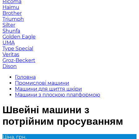
Ricoma
Haimu
Brother
Triumph
Silter
Shunfa
Golden Eagle
UMA
Type Special
Veritas
Groz-Beckert
Dison
Головна
Промислові машини
Машини для шиття шкіри
Машини з плоскою платформою
Швейні машини з
потрійним просуванням
Ціна, грн.