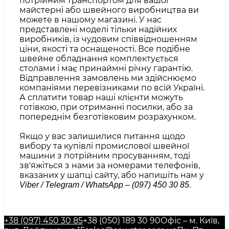
потрійним транспортом для вашої
майстерні або швейного виробництва ви
можете в нашому магазині. У нас
представлені моделі тільки надійних
виробників, із чудовим співвідношенням
ціни, якості та оснащеності. Все подібне
швейне обладнання комплектується
столами і має принаймні річну гарантію.
Відправлення замовлень ми здійснюємо
компаніями перевізниками по всій Україні.
А сплатити товар наші клієнти можуть
готівкою, при отриманні посилки, або за
попереднім безготівковим розрахунком.
Якщо у вас залишилися питання щодо
вибору та купівлі промислової швейної
машини з потрійним просуванням, тоді
зв'яжіться з нами за номерами телефонів,
вказаних у шапці сайту, або напишіть нам у
.
Viber / Telegram / WhatsApp – (097) 450 30 85
+38 (097) 450 30 85
+38 (050) 189 30 90
Офіс – м. Київ,