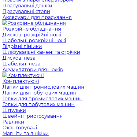
Прасувальні дошки
Прасувальні столи
Аксесуари для прасування
Розкрійне обладнання
Дискові розкрійні ножі
Шабельні розкрійні ножі
Відрізні лінійки
Шліфувальні камені та стрічки
Дискові леза
Шабельні леза
Акумулятори для ножів
Комплектуючі
Лапки для промислових машин
Лапки для побутових машин
Голки для промислових машин
Голки для побутових машин
Шпульки
Швейні пристосування
Равлики
Окантовувачі
Магніти та лінійки