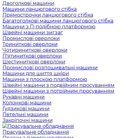
Двоголкові машини
Машини ланцюгового стібка
Прямострочки ланцюгового стібка
Багатоголкові машини ланцюгового стібка
Машини з П-подібною платформою
Швейні машини зигзаг
Промислові оверлоки
Триниткові оверлоки
Чотириниткові оверлоки
П'ятиниткові оверлоки
Шестиниткові оверлоки
Промислові розпошивальні машини
Машини для шиття шкіри
Машини з плоскою платформою
Швейні машини з подвійним просуванням
Швейні машини з потрійним просуванням
Рукавні машини
Колонкові машини
Гудзикові машини
Петельні машини
Закріпочні машини
Прасувальне обладнання
Праски з парогенератором