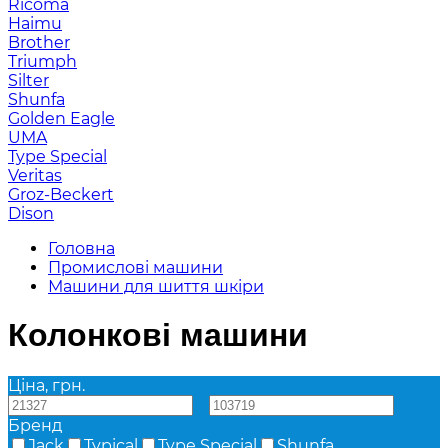
Ricoma
Haimu
Brother
Triumph
Silter
Shunfa
Golden Eagle
UMA
Type Special
Veritas
Groz-Beckert
Dison
Головна
Промислові машини
Машини для шиття шкіри
Колонкові машини
Ціна, грн.
—
Бренд
Jack
Typical
Type Special
Shunfa