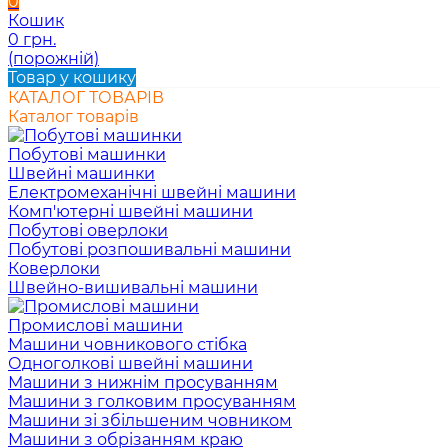
0
Кошик
0 грн.
(порожній)
Товар у кошику
КАТАЛОГ ТОВАРІВ
Каталог товарів
Побутові машинки
Швейні машинки
Електромеханічні швейні машини
Комп'ютерні швейні машини
Побутові оверлоки
Побутові розпошивальні машини
Коверлоки
Швейно-вишивальні машини
Промислові машини
Машини човникового стібка
Одноголкові швейні машини
Машини з нижнім просуванням
Машини з голковим просуванням
Машини зі збільшеним човником
Машини з обрізанням краю