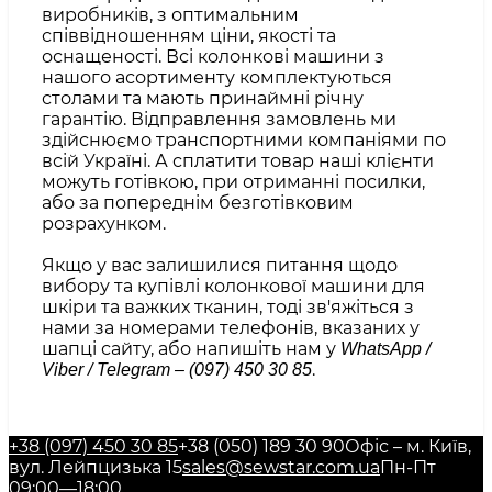
виробників, з оптимальним
співвідношенням ціни, якості та
оснащеності. Всі колонкові машини з
нашого асортименту комплектуються
столами та мають принаймні річну
гарантію. Відправлення замовлень ми
здійснюємо транспортними компаніями по
всій Україні. А сплатити товар наші клієнти
можуть готівкою, при отриманні посилки,
або за попереднім безготівковим
розрахунком.
Якщо у вас залишилися питання щодо
вибору та купівлі колонкової машини для
шкіри та важких тканин, тоді зв'яжіться з
нами за номерами телефонів, вказаних у
шапці сайту, або напишіть нам у
WhatsApp /
.
Viber / Telegram – (097) 450 30 85
+38 (097) 450 30 85
+38 (050) 189 30 90
Офіс – м. Київ,
вул. Лейпцизька 15
sales@sewstar.com.ua
Пн-Пт
09:00—18:00