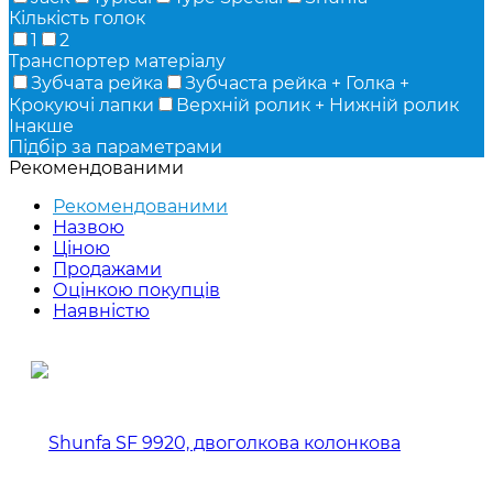
Кількість голок
1
2
Транспортер матеріалу
Зубчата рейка
Зубчаста рейка + Голка +
Крокуючі лапки
Верхній ролик + Нижній ролик
Інакше
Підбір за параметрами
Рекомендованими
Рекомендованими
Назвою
Ціною
Продажами
Оцінкою покупців
Наявністю