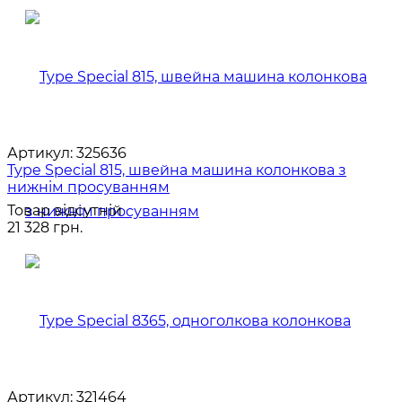
Артикул:
325636
Type Special 815, швейна машина колонкова з
нижнім просуванням
Товар відсутній
21 328 грн.
Артикул:
321464