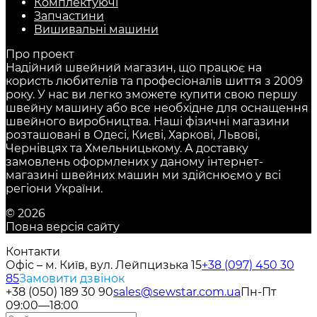
Комплектуючі
Запчастини
Вишивальні машини
Про проект
Надійний швейний магазин, що працює на
користь любителів та професіоналів шиття з 2009
року. У нас ви легко зможете купити свою першу
швейну машину або все необхідне для оснащення
швейного виробництва. Наші фізичні магазини
розташовані в Одесі, Києві, Харкові, Львові,
Чернівцях та Хмельницькому. А доставку
замовлень оформлених у даному інтернет-
магазині швейних машин ми здійснюємо у всі
регіони України.
© 2026
Повна версія сайту
Контакти
Офіс – м. Київ, вул. Лейпцизька 15
+38 (097) 450 30
85
Замовити дзвінок
+38 (050) 189 30 90
sales@sewstar.com.ua
Пн-Пт
09:00—18:00