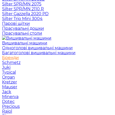
Silter SPR/MN 2075
Silter SPR/MN 2110 R
Silter Gazzella 2020 PD
Silter Trio Mini 3004
Парові щітки
Прасувальні дошки
Прасувальні столи
Вишивальні машини
Одноголові вишивальні машини
Багатоголові вишивальні машини
Бренди
Schmetz
Juki
Typical
Organ
Kretzer
Mauser
Jack
Minerva
Dotec
Precious
Rajol