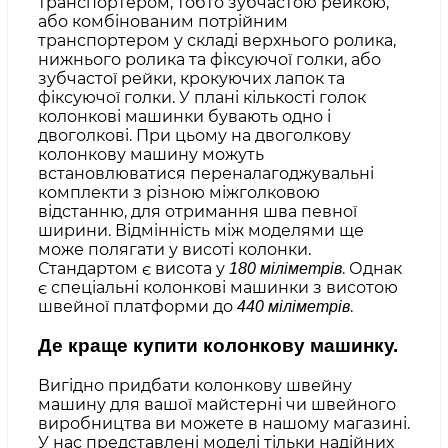
транспортером, тобто зубчастою рейкою,
або комбінованим потрійним
транспортером у складі верхнього ролика,
нижнього ролика та фіксуючої голки, або
зубчастої рейки, крокуючих лапок та
фіксуючої голки. У плані кількості голок
колонкові машинки бувають одно і
двоголкові. При цьому на двоголкову
колонкову машину можуть
встановлюватися переналагоджувальні
комплекти з різною міжголковою
відстанню, для отримання шва певної
ширини. Відмінність між моделями ще
може полягати у висоті колонки.
Стандартом є висота у
. Однак
180 міліметрів
є спеціальні колонкові машинки з висотою
швейної платформи до
.
440 міліметрів
Де краще купити колонкову машинку.
Вигідно придбати колонкову швейну
машину для вашої майстерні чи швейного
виробництва ви можете в нашому магазині.
У нас представлені моделі тільки надійних