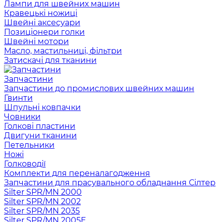
Лампи для швейних машин
Кравецькі ножиці
Швейні аксесуари
Позиціонери голки
Швейні мотори
Масло, мастильниці, фільтри
Затискачі для тканини
Запчастини
Запчастини до промислових швейних машин
Гвинти
Шпульні ковпачки
Човники
Голкові пластини
Двигуни тканини
Петельники
Ножі
Голководії
Комплекти для переналагодження
Запчастини для прасувального обладнання Сілтер
Silter SPR/MN 2000
Silter SPR/MN 2002
Silter SPR/MN 2035
Silter SPR/MN 2005E