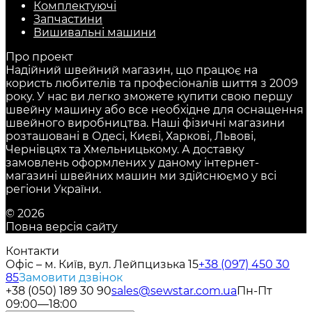
Комплектуючі
Запчастини
Вишивальні машини
Про проект
Надійний швейний магазин, що працює на
користь любителів та професіоналів шиття з 2009
року. У нас ви легко зможете купити свою першу
швейну машину або все необхідне для оснащення
швейного виробництва. Наші фізичні магазини
розташовані в Одесі, Києві, Харкові, Львові,
Чернівцях та Хмельницькому. А доставку
замовлень оформлених у даному інтернет-
магазині швейних машин ми здійснюємо у всі
регіони України.
© 2026
Повна версія сайту
Контакти
Офіс – м. Київ, вул. Лейпцизька 15
+38 (097) 450 30
85
Замовити дзвінок
+38 (050) 189 30 90
sales@sewstar.com.ua
Пн-Пт
09:00—18:00