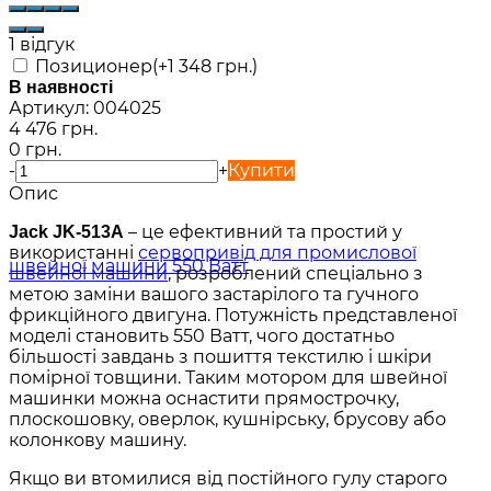
1 відгук
Позиционер(+
1 348 грн.
)
В наявності
Артикул:
004025
4 476 грн.
0 грн.
-
+
Купити
Опис
– це ефективний та простий у
Jack JK-513A
використанні
сервопривід для промислової
швейної машини
, розроблений спеціально з
метою заміни вашого застарілого та гучного
фрикційного двигуна. Потужність представленої
моделі становить 550 Ватт, чого достатньо
більшості завдань з пошиття текстилю і шкіри
помірної товщини. Таким мотором для швейної
машинки можна оснастити прямострочку,
плоскошовку, оверлок, кушнірську, брусову або
колонкову машину.
Якщо ви втомилися від постійного гулу старого