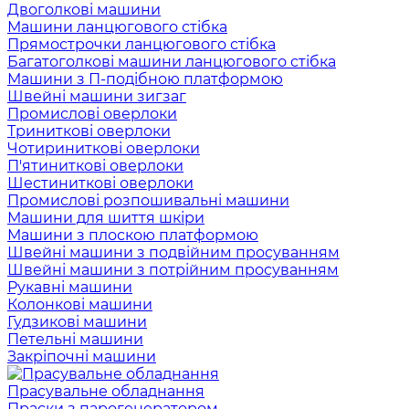
Двоголкові машини
Машини ланцюгового стібка
Прямострочки ланцюгового стібка
Багатоголкові машини ланцюгового стібка
Машини з П-подібною платформою
Швейні машини зигзаг
Промислові оверлоки
Триниткові оверлоки
Чотириниткові оверлоки
П'ятиниткові оверлоки
Шестиниткові оверлоки
Промислові розпошивальні машини
Машини для шиття шкіри
Машини з плоскою платформою
Швейні машини з подвійним просуванням
Швейні машини з потрійним просуванням
Рукавні машини
Колонкові машини
Гудзикові машини
Петельні машини
Закріпочні машини
Прасувальне обладнання
Праски з парогенератором