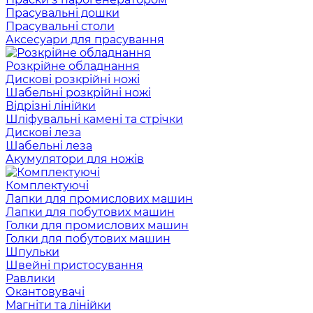
Прасувальні дошки
Прасувальні столи
Аксесуари для прасування
Розкрійне обладнання
Дискові розкрійні ножі
Шабельні розкрійні ножі
Відрізні лінійки
Шліфувальні камені та стрічки
Дискові леза
Шабельні леза
Акумулятори для ножів
Комплектуючі
Лапки для промислових машин
Лапки для побутових машин
Голки для промислових машин
Голки для побутових машин
Шпульки
Швейні пристосування
Равлики
Окантовувачі
Магніти та лінійки