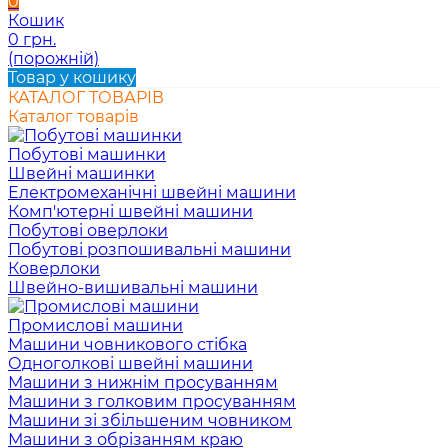
0
Кошик
0 грн.
(порожній)
Товар у кошику
КАТАЛОГ ТОВАРІВ
Каталог товарів
Побутові машинки
Швейні машинки
Електромеханічні швейні машини
Комп'ютерні швейні машини
Побутові оверлоки
Побутові розпошивальні машини
Коверлоки
Швейно-вишивальні машини
Промислові машини
Машини човникового стібка
Одноголкові швейні машини
Машини з нижнім просуванням
Машини з голковим просуванням
Машини зі збільшеним човником
Машини з обрізанням краю