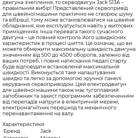
двигуна зчеплення, то серводвигун Jack 513A –
правильний вибір! Представлений сервопривід
для швейної машини практично не створює шуму
та вібрації, тому може встановлюватися на швейне
обладнання, яке експлуатується навіть у житлових
приміщеннях. Інша перевага такого сучасного
двигуна – це повний контроль його швидкісних
характеристик в процесі шиття. Це означає, що ви
можете обмежити максимальну швидкість двигуна
значенням від 500 до 4500 оборотів, залежно від
ваших потреб, і повне натискання педалі старту
буде відповідати встановленій максимальній
швидкості. Виконується таке налаштування
швидко та легко за допомогою зручної панелі
керування сервоприводом. Цей електродвигун
для швейної машини також має тугоплавкий
запобіжник та захист програмним забезпеченням
від перепадів напруги в електричній мережі,
електромагнітних перешкод та механічного
перенавантаження на валу.
Характеристики
Бренд
Jack