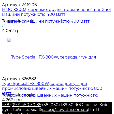
Артикул:
246206
HMC KS003, сервомотор для промислової швейної
машини потужністю 400 Ватт
Товар відсутній
/ 1
4 042 грн.
Артикул:
326882
Type Special IFX-800W, серводвигун для
промислових швейних машин потужністю 800
Ватт
Товар відсутній
4 266 грн.
+38 (097) 450 30 85
+38 (050) 189 30 90
Офіс – м. Київ,
вул. Лейпцизька 15
sales@sewstar.com.ua
Пн-Пт