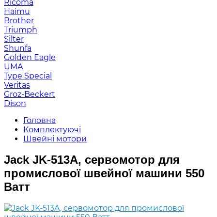
Ricoma
Haimu
Brother
Triumph
Silter
Shunfa
Golden Eagle
UMA
Type Special
Veritas
Groz-Beckert
Dison
Головна
Комплектуючі
Швейні мотори
Jack JK-513A, сервомотор для
промислової швейної машини 550
Ватт