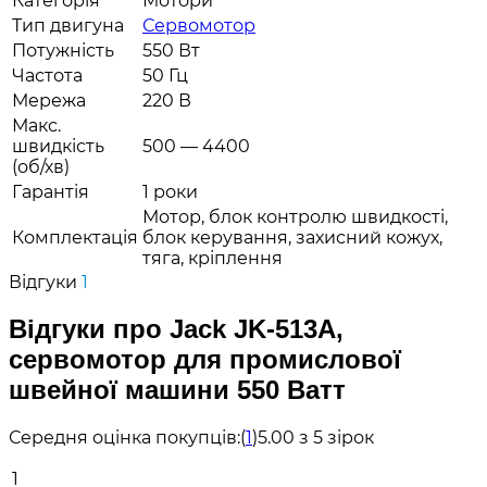
Категорія
Мотори
Тип двигуна
Сервомотор
Потужність
550 Вт
Частота
50 Гц
Мережа
220 В
Макс.
швидкість
500 — 4400
(об/хв)
Гарантія
1 роки
Мотор, блок контролю швидкості,
Комплектація
блок керування, захисний кожух,
тяга, кріплення
Відгуки
1
Відгуки про Jack JK-513A,
сервомотор для промислової
швейної машини 550 Ватт
Середня оцінка покупців:
(
1
)
5.00 з 5 зірок
1