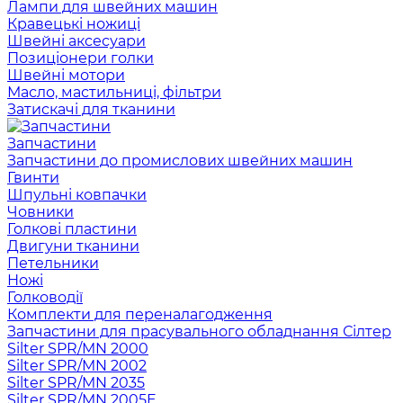
Лампи для швейних машин
Кравецькі ножиці
Швейні аксесуари
Позиціонери голки
Швейні мотори
Масло, мастильниці, фільтри
Затискачі для тканини
Запчастини
Запчастини до промислових швейних машин
Гвинти
Шпульні ковпачки
Човники
Голкові пластини
Двигуни тканини
Петельники
Ножі
Голководії
Комплекти для переналагодження
Запчастини для прасувального обладнання Сілтер
Silter SPR/MN 2000
Silter SPR/MN 2002
Silter SPR/MN 2035
Silter SPR/MN 2005E