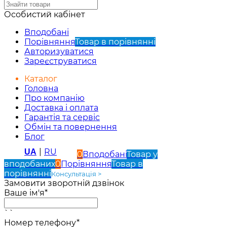
Особистий кабінет
Вподобані
Порівняння
Товар в порівнянні
Авторизуватися
Зареєструватися
Каталог
Головна
Про компанію
Доставка і оплата
Гарантія та сервіс
Обмін та повернення
Блог
|
RU
UA
0
Вподобані
Товар у
вподобаних
0
Порівняння
Товар в
порівнянні
Консультація >
Замовити зворотній дзвінок
Ваше ім'я*
``
Номер телефону*