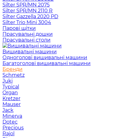
Silter SPR/MN 2075
Silter SPR/MN 2110 R
Silter Gazzella 2020 PD
Silter Trio Mini 3004
Парові щітки
Прасувальні дошки
Прасувальні столи
Вишивальні машини
Одноголові вишивальні машини
Багатоголові вишивальні машини
Бренди
Schmetz
Juki
Typical
Organ
Kretzer
Mauser
Jack
Minerva
Dotec
Precious
Rajol