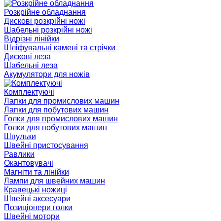
Розкрійне обладнання
Дискові розкрійні ножі
Шабельні розкрійні ножі
Відрізні лінійки
Шліфувальні камені та стрічки
Дискові леза
Шабельні леза
Акумулятори для ножів
Комплектуючі
Лапки для промислових машин
Лапки для побутових машин
Голки для промислових машин
Голки для побутових машин
Шпульки
Швейні пристосування
Равлики
Окантовувачі
Магніти та лінійки
Лампи для швейних машин
Кравецькі ножиці
Швейні аксесуари
Позиціонери голки
Швейні мотори