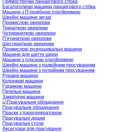
Прямострочки ланцюгового стібка
Багатоголкові машини ланцюгового стібка
Машини з П-подібною платформою
Швейні машини зигзаг
Промислові оверлоки
Триниткові оверлоки
Чотириниткові оверлоки
П'ятиниткові оверлоки
Шестиниткові оверлоки
Промислові розпошивальні машини
Машини для шиття шкіри
Машини з плоскою платформою
Швейні машини з подвійним просуванням
Швейні машини з потрійним просуванням
Рукавні машини
Колонкові машини
Гудзикові машини
Петельні машини
Закріпочні машини
Прасувальне обладнання
Праски з парогенератором
Прасувальні дошки
Прасувальні столи
Аксесуари для прасування