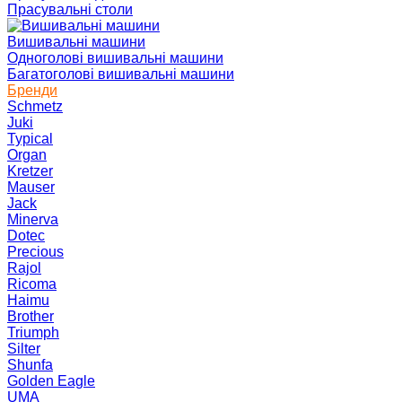
Прасувальні столи
Вишивальні машини
Одноголові вишивальні машини
Багатоголові вишивальні машини
Бренди
Schmetz
Juki
Typical
Organ
Kretzer
Mauser
Jack
Minerva
Dotec
Precious
Rajol
Ricoma
Haimu
Brother
Triumph
Silter
Shunfa
Golden Eagle
UMA