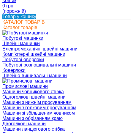
Кошик
0 грн.
(порожній)
Товар у кошику
КАТАЛОГ ТОВАРІВ
Каталог товарів
Побутові машинки
Швейні машинки
Електромеханічні швейні машини
Комп'ютерні швейні машини
Побутові оверлоки
Побутові розпошивальні машини
Коверлоки
Швейно-вишивальні машини
Промислові машини
Машини човникового стібка
Одноголкові швейні машини
Машини з нижнім просуванням
Машини з голковим просуванням
Машини зі збільшеним човником
Машини з обрізанням краю
Двоголкові машини
Машини ланцюгового стібка