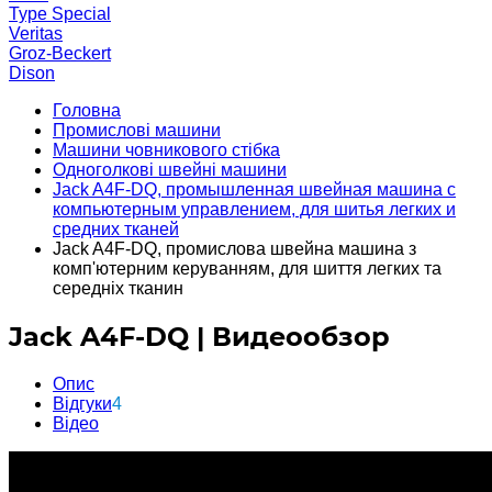
Type Special
Veritas
Groz-Beckert
Dison
Головна
Промислові машини
Машини човникового стібка
Одноголкові швейні машини
Jack A4F-DQ, промышленная швейная машина с
компьютерным управлением, для шитья легких и
средних тканей
Jack A4F-DQ, промислова швейна машина з
комп'ютерним керуванням, для шиття легких та
середніх тканин
Jack A4F-DQ | Видеообзор
Опис
Відгуки
4
Відео