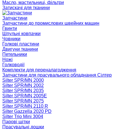
Масло, мастильниці, фільтри
Затискачі для тканини
Запчастини
Запчастини до промислових швейних машин
Гвинти
Шпульні ковпачки
Човники
Голкові пластини
Двигуни тканини
Петельники
Ножі
Голководії
Комплекти для переналагодження
Запчастини для прасувального обладнання Сілтер
Silter SPR/MN 2000
Silter SPR/MN 2002
Silter SPR/MN 2035
Silter SPR/MN 2005E
Silter SPR/MN 2075
Silter SPR/MN 2110 R
Silter Gazzella 2020 PD
Silter Trio Mini 3004
Парові щітки
Прасувальні дошки