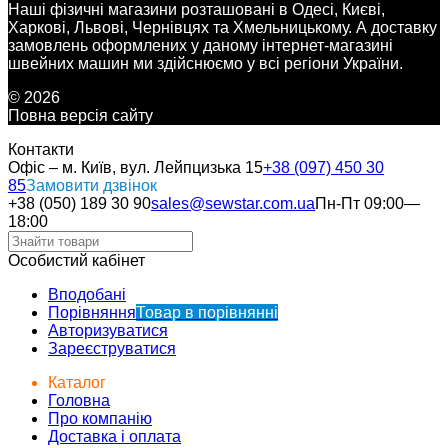
Наші фізичні магазини розташовані в Одесі, Києві,
Харкові, Львові, Чернівцях та Хмельницькому. А доставку
замовлень оформлених у даному інтернет-магазині
швейних машин ми здійснюємо у всі регіони України.
© 2026
Повна версія сайту
Контакти
Офіс – м. Київ, вул. Лейпцизька 15
+38 (097) 450 30
85
Замовити дзвінок
+38 (050) 189 30 90
sales@sewstar.com.ua
Пн-Пт 09:00—
18:00
Особистий кабінет
Вподобані
Порівняння
Товар в порівнянні
Авторизуватися
Зареєструватися
Каталог
Головна
Про компанію
Доставка і оплата