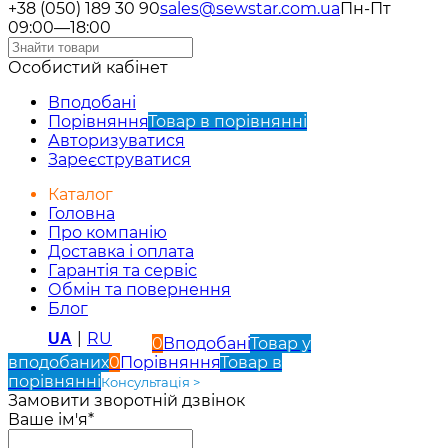
+38 (050) 189 30 90
sales@sewstar.com.ua
Пн-Пт
09:00—18:00
Особистий кабінет
Вподобані
Порівняння
Товар в порівнянні
Авторизуватися
Зареєструватися
Каталог
Головна
Про компанію
Доставка і оплата
Гарантія та сервіс
Обмін та повернення
Блог
|
RU
UA
0
Вподобані
Товар у
вподобаних
0
Порівняння
Товар в
порівнянні
Консультація >
Замовити зворотній дзвінок
Ваше ім'я*