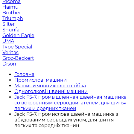
Ricoma
Haimu
Brother
Triumph
Silter
Shunfa
Golden Eagle
UMA
Type Special
Veritas
Groz-Beckert
Dison
Головна
Промислові машини
Машини човникового стібка
Одноголкові швейні машини
Jack F5-7, промышленная швейная машинка
со встроенным серводвигателем, для шитья
легких и средних тканей
Jack F5-7, промислова швейна машинка з
вбудованим серводвигуном, для шиття
легких та середніх тканин