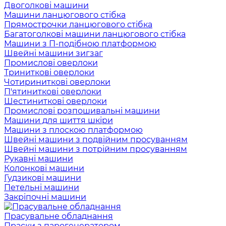
Двоголкові машини
Машини ланцюгового стібка
Прямострочки ланцюгового стібка
Багатоголкові машини ланцюгового стібка
Машини з П-подібною платформою
Швейні машини зигзаг
Промислові оверлоки
Триниткові оверлоки
Чотириниткові оверлоки
П'ятиниткові оверлоки
Шестиниткові оверлоки
Промислові розпошивальні машини
Машини для шиття шкіри
Машини з плоскою платформою
Швейні машини з подвійним просуванням
Швейні машини з потрійним просуванням
Рукавні машини
Колонкові машини
Гудзикові машини
Петельні машини
Закріпочні машини
Прасувальне обладнання
Праски з парогенератором