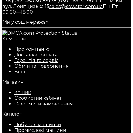
+38 (097) 450 30 85
+38 (050) 189 30 90
Офіс – м. Київ,
вул. Лейпцизька 15
sales@sewstar.com.ua
Пн-Пт
09:00—18:00
Ми у соц. мережах
Компанія
Про компанію
Доставка і оплата
Гарантія та сервіс
Обмін та повернення
Блог
Магазин
Кошик
Особистий кабінет
Оформити замовлення
Каталог
Побутові машинки
Промислові машини