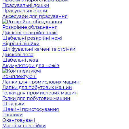
Прасувальні дошки
Прасувальні столи
Аксесуари для прасування
Розкрійне обладнання
Дискові розкрійні ножі
Шабельні розкрійні ножі
Відрізні лінійки
Шліфувальні камені та стрічки
Дискові леза
Шабельні леза
Акумулятори для ножів
Комплектуючі
Лапки для промислових машин
Лапки для побутових машин
Голки для промислових машин
Голки для побутових машин
Шпульки
Швейні пристосування
Равлики
Окантовувачі
Магніти та лінійки