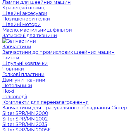
Лампи для швейних машин
Кравецькі ножиці
Швейні аксесуари
Позиціонери голки
Швейні мотори
Масло, мастильниці, фільтри
Затискачі для тканини
Запчастини
Запчастини до промислових швейних машин
Гвинти
Шпульні ковпачки
Човники
Голкові пластини
Двигуни тканини
Петельники
Ножі
Голководії
Комплекти для переналагодження
Запчастини для прасувального обладнання Сілтер
Silter SPR/MN 2000
Silter SPR/MN 2002
Silter SPR/MN 2035
Silter SPR/MN 2005E