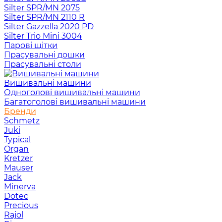
Silter SPR/MN 2075
Silter SPR/MN 2110 R
Silter Gazzella 2020 PD
Silter Trio Mini 3004
Парові щітки
Прасувальні дошки
Прасувальні столи
Вишивальні машини
Одноголові вишивальні машини
Багатоголові вишивальні машини
Бренди
Schmetz
Juki
Typical
Organ
Kretzer
Mauser
Jack
Minerva
Dotec
Precious
Rajol