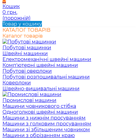
0
Кошик
0 грн.
(порожній)
Товар у кошику
КАТАЛОГ ТОВАРІВ
Каталог товарів
Побутові машинки
Швейні машинки
Електромеханічні швейні машини
Комп'ютерні швейні машини
Побутові оверлоки
Побутові розпошивальні машини
Коверлоки
Швейно-вишивальні машини
Промислові машини
Машини човникового стібка
Одноголкові швейні машини
Машини з нижнім просуванням
Машини з голковим просуванням
Машини зі збільшеним човником
Машини з обрізанням краю