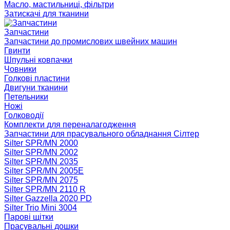
Масло, мастильниці, фільтри
Затискачі для тканини
Запчастини
Запчастини до промислових швейних машин
Гвинти
Шпульні ковпачки
Човники
Голкові пластини
Двигуни тканини
Петельники
Ножі
Голководії
Комплекти для переналагодження
Запчастини для прасувального обладнання Сілтер
Silter SPR/MN 2000
Silter SPR/MN 2002
Silter SPR/MN 2035
Silter SPR/MN 2005E
Silter SPR/MN 2075
Silter SPR/MN 2110 R
Silter Gazzella 2020 PD
Silter Trio Mini 3004
Парові щітки
Прасувальні дошки