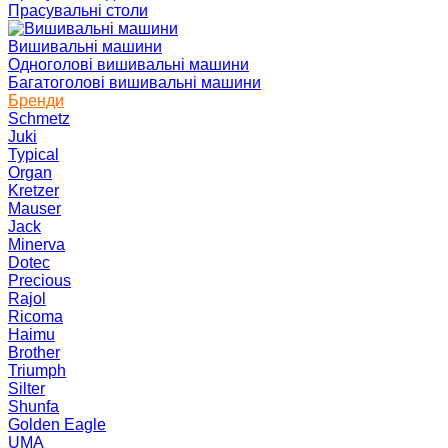
Прасувальні столи
Вишивальні машини
Одноголові вишивальні машини
Багатоголові вишивальні машини
Бренди
Schmetz
Juki
Typical
Organ
Kretzer
Mauser
Jack
Minerva
Dotec
Precious
Rajol
Ricoma
Haimu
Brother
Triumph
Silter
Shunfa
Golden Eagle
UMA