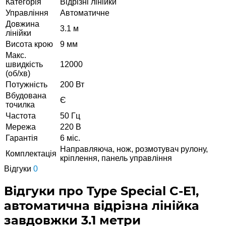
Категорія
Відрізні лінійки
Управління
Автоматичне
Довжина
3.1 м
лінійки
Висота крою
9 мм
Макс.
швидкість
12000
(об/хв)
Потужність
200 Вт
Вбудована
Є
точилка
Частота
50 Гц
Мережа
220 В
Гарантія
6 міс.
Направляюча, нож, розмотувач рулону,
Комплектація
кріплення, панель управління
Відгуки
0
Відгуки про Type Special C-E1,
автоматична відрізна лінійка
завдовжки 3.1 метри