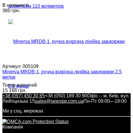
В наявності
360 грн.
Артикул:
005109
Minerva MRDB-1, ручна відрізна лінійка завдовжки 2.5
метри
Товар відсутній
15 168 грн.
+38 (097) 450 30 85
+38 (050) 189 30 90
Офіс – м. Київ, вул.
Лейпцизька 15
sales@sewstar.com.ua
Пн-Пт 09:00—18:00
Ми у соц. мережах
Компанія