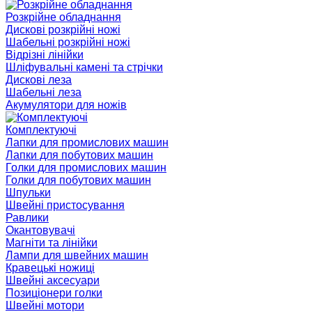
Розкрійне обладнання
Дискові розкрійні ножі
Шабельні розкрійні ножі
Відрізні лінійки
Шліфувальні камені та стрічки
Дискові леза
Шабельні леза
Акумулятори для ножів
Комплектуючі
Лапки для промислових машин
Лапки для побутових машин
Голки для промислових машин
Голки для побутових машин
Шпульки
Швейні пристосування
Равлики
Окантовувачі
Магніти та лінійки
Лампи для швейних машин
Кравецькі ножиці
Швейні аксесуари
Позиціонери голки
Швейні мотори