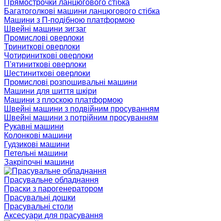
Прямострочки ланцюгового стібка
Багатоголкові машини ланцюгового стібка
Машини з П-подібною платформою
Швейні машини зигзаг
Промислові оверлоки
Триниткові оверлоки
Чотириниткові оверлоки
П'ятиниткові оверлоки
Шестиниткові оверлоки
Промислові розпошивальні машини
Машини для шиття шкіри
Машини з плоскою платформою
Швейні машини з подвійним просуванням
Швейні машини з потрійним просуванням
Рукавні машини
Колонкові машини
Гудзикові машини
Петельні машини
Закріпочні машини
Прасувальне обладнання
Праски з парогенератором
Прасувальні дошки
Прасувальні столи
Аксесуари для прасування