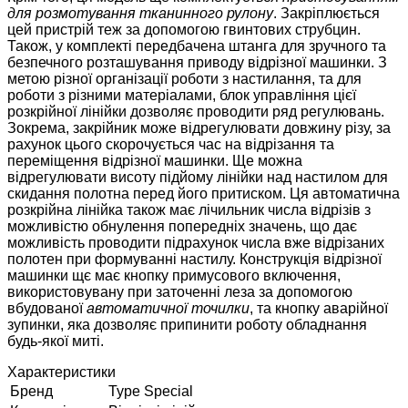
для розмотування тканинного рулону
. Закріплюється
цей пристрій теж за допомогою гвинтових струбцин.
Також, у комплекті передбачена штанга для зручного та
безпечного розташування приводу відрізної машинки. З
метою різної організації роботи з настилання, та для
роботи з різними матеріалами, блок управління цієї
розкрійної лінійки дозволяє проводити ряд регулювань.
Зокрема, закрійник може відрегулювати довжину різу, за
рахунок цього скорочується час на відрізання та
переміщення відрізної машинки. Ще можна
відрегулювати висоту підйому лінійки над настилом для
скидання полотна перед його притиском. Ця автоматична
розкрійна лінійка також має лічильник числа відрізів з
можливістю обнулення попередніх значень, що дає
можливість проводити підрахунок числа вже відрізаних
полотен при формуванні настилу. Конструкція відрізної
машинки щє має кнопку примусового включення,
використовувану при заточенні леза за допомогою
вбудованої
автоматичної точилки
, та кнопку аварійної
зупинки, яка дозволяє припинити роботу обладнання
будь-якої миті.
Характеристики
Бренд
Type Special