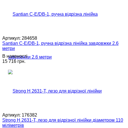
Артикул:
284658
Santian C-E/DB-1, ручна відрізна лінійка завдовжки 2.6
метри
В наявності
15 716 грн.
Артикул:
176382
Strong H 2631-T, лезо для відрізної лінійки діаметром 110
міліметрів