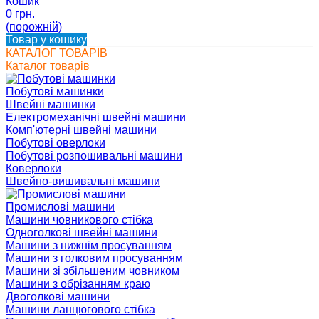
Кошик
0 грн.
(порожній)
Товар у кошику
КАТАЛОГ ТОВАРІВ
Каталог товарів
Побутові машинки
Швейні машинки
Електромеханічні швейні машини
Комп'ютерні швейні машини
Побутові оверлоки
Побутові розпошивальні машини
Коверлоки
Швейно-вишивальні машини
Промислові машини
Машини човникового стібка
Одноголкові швейні машини
Машини з нижнім просуванням
Машини з голковим просуванням
Машини зі збільшеним човником
Машини з обрізанням краю
Двоголкові машини
Машини ланцюгового стібка