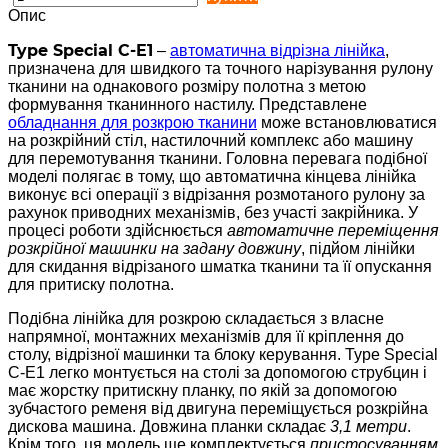
Опис
Type Special C-E1
–
автоматична відрізна лінійка
,
призначена для швидкого та точного нарізування рулону
тканини на однакового розміру полотна з метою
формування тканинного настилу. Представлене
обладнання для розкрою тканини
може встановлюватися
на розкрійний стіл, настилочний комплекс або машину
для перемотування тканини. Головна перевага подібної
моделі полягає в тому, що автоматична кінцева лінійка
виконує всі операції з відрізання розмотаного рулону за
рахунок приводних механізмів, без участі закрійника. У
процесі роботи здійснюється
автоматичне переміщення
розкрійної машинки на задану довжину
, підйом лінійки
для скидання відрізаного шматка тканини та її опускання
для притиску полотна.
Подібна лінійка для розкрою складається з власне
напрямної, монтажних механізмів для її кріплення до
столу, відрізної машинки та блоку керування. Type Special
C-E1 легко монтується на столі за допомогою струбцин і
має жорстку притискну планку, по якій за допомогою
зубчастого ременя від двигуна переміщується розкрійна
дискова машина. Довжина планки складає
3,1 метри
.
Крім того, ця модель ще комплектується
пристосуванням