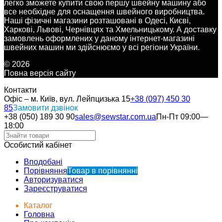
легко зможете купити свою першу швейну машину або
все необхідне для оснащення швейного виробництва.
Наші фізичні магазини розташовані в Одесі, Києві,
Харкові, Львові, Чернівцях та Хмельницькому. А доставку
замовлень оформлених у даному інтернет-магазині
швейних машин ми здійснюємо у всі регіони України.
© 2026
Повна версія сайту
Контакти
Офіс – м. Київ, вул. Лейпцизька 15
+38 (097) 450 30
85
Замовити дзвінок
+38 (050) 189 30 90
sales@sewstar.com.ua
Пн-Пт 09:00—
18:00
Особистий кабінет
Вподобані
Порівняння
Товар в порівнянні
Авторизуватися
Зареєструватися
Каталог
Головна