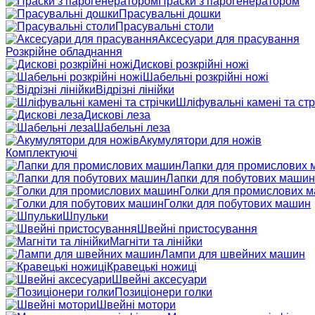
Праски з парогенератором
Прасувальні дошки
Прасувальні столи
Аксесуари для прасування
Розкрійне обладнання
Дискові розкрійні ножі
Шабельні розкрійні ножі
Відрізні лінійки
Шліфувальні камені та стр
Дискові леза
Шабельні леза
Акумулятори для ножів
Комплектуючі
Лапки для промислових
Лапки для побутових машин
Голки для промислових 
Голки для побутових машин
Шпульки
Швейні пристосування
Магніти та лінійки
Лампи для швейних машин
Кравецькі ножиці
Швейні аксесуари
Позиціонери голки
Швейні мотори