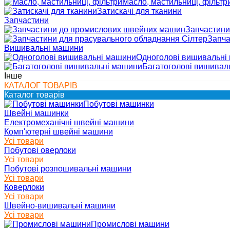
Масло, мастильниці, фільтр
Затискачі для тканини
Запчастини
Запчастини
Запча
Вишивальні машини
Одноголові вишивальні
Багатоголові вишивал
Інше
КАТАЛОГ ТОВАРІВ
Каталог товарів
Побутові машинки
Швейні машинки
Електромеханічні швейні машини
Комп'ютерні швейні машини
Усі товари
Побутові оверлоки
Усі товари
Побутові розпошивальні машини
Усі товари
Коверлоки
Усі товари
Швейно-вишивальні машини
Усі товари
Промислові машини