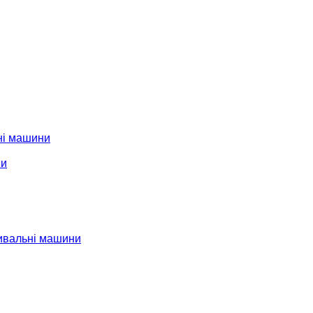
ні машини
ни
ивальні машини