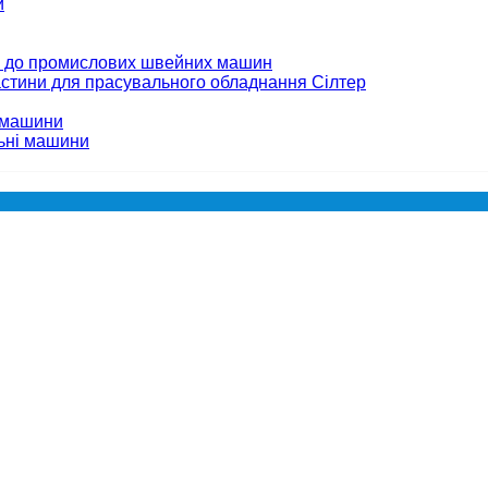
и
 до промислових швейних машин
стини для прасувального обладнання Сілтер
 машини
ьні машини