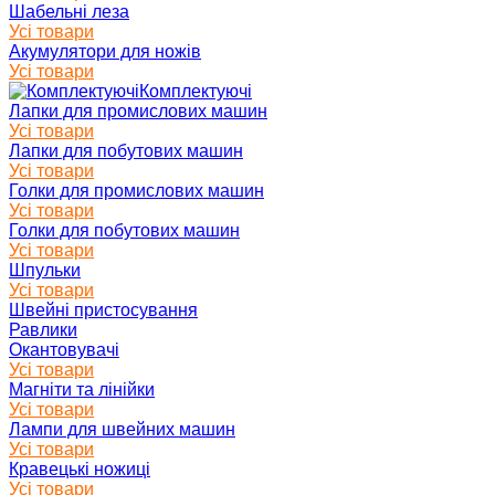
Шабельні леза
Усі товари
Акумулятори для ножів
Усі товари
Комплектуючі
Лапки для промислових машин
Усі товари
Лапки для побутових машин
Усі товари
Голки для промислових машин
Усі товари
Голки для побутових машин
Усі товари
Шпульки
Усі товари
Швейні пристосування
Равлики
Окантовувачі
Усі товари
Магніти та лінійки
Усі товари
Лампи для швейних машин
Усі товари
Кравецькі ножиці
Усі товари