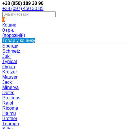
+38 (050) 189 30 90
+38 (097) 450 30 85
0
Кошик
0 грн.
(порожній)
Товар у кошику
Бренди
Schmetz
Juki
Typical
Organ
Kretzer
Mauser
Jack
Minerva
Dotec
Precious
Rajol
Ricoma
Haimu
Brother
Triumph
Silter