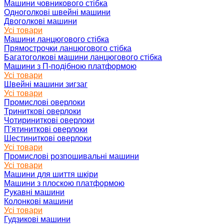
Машини човникового стібка
Одноголкові швейні машини
Двоголкові машини
Усі товари
Машини ланцюгового стібка
Прямострочки ланцюгового стібка
Багатоголкові машини ланцюгового стібка
Машини з П-подібною платформою
Усі товари
Швейні машини зигзаг
Усі товари
Промислові оверлоки
Триниткові оверлоки
Чотириниткові оверлоки
П'ятиниткові оверлоки
Шестиниткові оверлоки
Усі товари
Промислові розпошивальні машини
Усі товари
Машини для шиття шкіри
Машини з плоскою платформою
Рукавні машини
Колонкові машини
Усі товари
Гудзикові машини