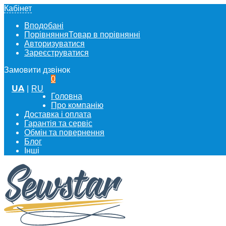
Кабінет
Вподобані
Порівняння
Товар в порівнянні
Авторизуватися
Зареєструватися
Замовити дзвінок
0
UA
|
RU
Головна
Про компанію
Доставка і оплата
Гарантія та сервіс
Обмін та повернення
Блог
Інші