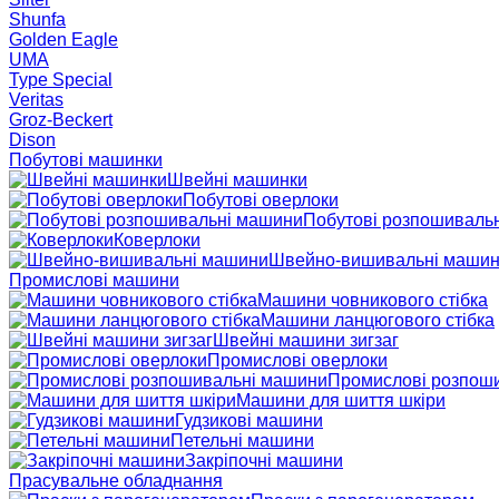
Shunfa
Golden Eagle
UMA
Type Special
Veritas
Groz-Beckert
Dison
Побутові машинки
Швейні машинки
Побутові оверлоки
Побутові розпошиваль
Коверлоки
Швейно-вишивальні маши
Промислові машини
Машини човникового стібка
Машини ланцюгового стібка
Швейні машини зигзаг
Промислові оверлоки
Промислові розпош
Машини для шиття шкіри
Гудзикові машини
Петельні машини
Закріпочні машини
Прасувальне обладнання