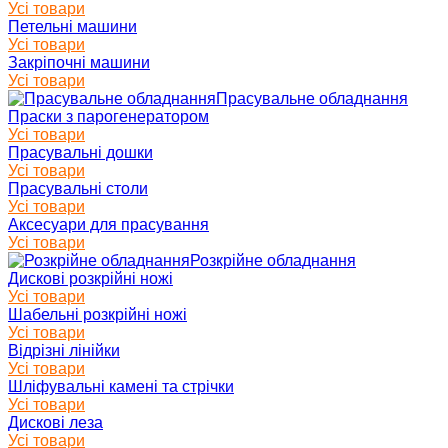
Усі товари
Петельні машини
Усі товари
Закріпочні машини
Усі товари
Прасувальне обладнання
Праски з парогенератором
Усі товари
Прасувальні дошки
Усі товари
Прасувальні столи
Усі товари
Аксесуари для прасування
Усі товари
Розкрійне обладнання
Дискові розкрійні ножі
Усі товари
Шабельні розкрійні ножі
Усі товари
Відрізні лінійки
Усі товари
Шліфувальні камені та стрічки
Усі товари
Дискові леза
Усі товари