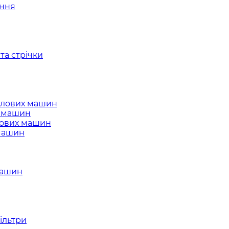
ання
та стрічки
слових машин
х машин
лових машин
 машин
машин
ільтри