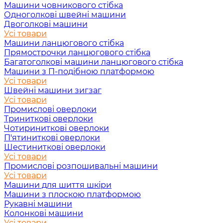
Машини човникового стібка
Одноголкові швейні машини
Двоголкові машини
Усі товари
Машини ланцюгового стібка
Прямострочки ланцюгового стібка
Багатоголкові машини ланцюгового стібка
Машини з П-подібною платформою
Усі товари
Швейні машини зигзаг
Усі товари
Промислові оверлоки
Триниткові оверлоки
Чотириниткові оверлоки
П'ятиниткові оверлоки
Шестиниткові оверлоки
Усі товари
Промислові розпошивальні машини
Усі товари
Машини для шиття шкіри
Машини з плоскою платформою
Рукавні машини
Колонкові машини
Усі товари