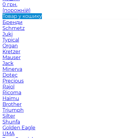
0 грн.
(порожній)
Товар у кошику
Бренди
Schmetz
Juki
Typical
Organ
Kretzer
Mauser
Jack
Minerva
Dotec
Precious
Rajol
Ricoma
Haimu
Brother
Triumph
Silter
Shunfa
Golden Eagle
UMA