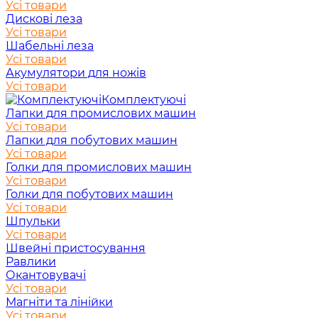
Усі товари
Дискові леза
Усі товари
Шабельні леза
Усі товари
Акумулятори для ножів
Усі товари
Комплектуючі
Лапки для промислових машин
Усі товари
Лапки для побутових машин
Усі товари
Голки для промислових машин
Усі товари
Голки для побутових машин
Усі товари
Шпульки
Усі товари
Швейні пристосування
Равлики
Окантовувачі
Усі товари
Магніти та лінійки
Усі товари