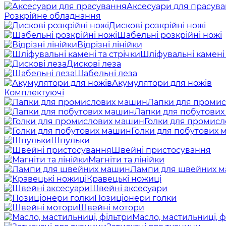
Аксесуари для прасув
Розкрійне обладнання
Дискові розкрійні ножі
Шабельні розкрійні ножі
Відрізні лінійки
Шліфувальні камені 
Дискові леза
Шабельні леза
Акумулятори для ножів
Комплектуючі
Лапки для проми
Лапки для побутови
Голки для промис
Голки для побутових
Шпульки
Швейні пристосування
Магніти та лінійки
Лампи для швейних 
Кравецькі ножиці
Швейні аксесуари
Позиціонери голки
Швейні мотори
Масло, мастильниці, ф