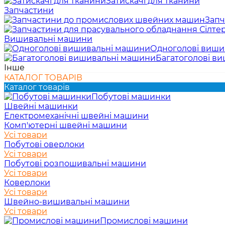
Затискачі для тканини
Запчастини
Запч
Вишивальні машини
Одноголові виши
Багатоголові в
Інше
КАТАЛОГ ТОВАРІВ
Каталог товарів
Побутові машинки
Швейні машинки
Електромеханічні швейні машини
Комп'ютерні швейні машини
Усі товари
Побутові оверлоки
Усі товари
Побутові розпошивальні машини
Усі товари
Коверлоки
Усі товари
Швейно-вишивальні машини
Усі товари
Промислові машини