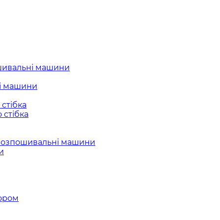
шивальні машини
і машини
стібка
 стібка
розпошивальні машини
и
ором