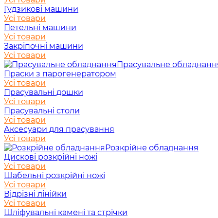
Гудзикові машини
Усі товари
Петельні машини
Усі товари
Закріпочні машини
Усі товари
Прасувальне обладнанн
Праски з парогенератором
Усі товари
Прасувальні дошки
Усі товари
Прасувальні столи
Усі товари
Аксесуари для прасування
Усі товари
Розкрійне обладнання
Дискові розкрійні ножі
Усі товари
Шабельні розкрійні ножі
Усі товари
Відрізні лінійки
Усі товари
Шліфувальні камені та стрічки