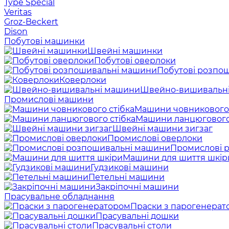
Type Special
Veritas
Groz-Beckert
Dison
Побутові машинки
Швейні машинки
Побутові оверлоки
Побутові розпо
Коверлоки
Швейно-вишивальн
Промислові машини
Машини човникового 
Машини ланцюгового
Швейні машини зигзаг
Промислові оверлоки
Промислові 
Машини для шиття шкір
Гудзикові машини
Петельні машини
Закріпочні машини
Прасувальне обладнання
Праски з парогенерат
Прасувальні дошки
Прасувальні столи