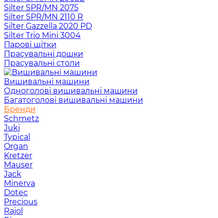
Silter SPR/MN 2075
Silter SPR/MN 2110 R
Silter Gazzella 2020 PD
Silter Trio Mini 3004
Парові щітки
Прасувальні дошки
Прасувальні столи
Вишивальні машини
Одноголові вишивальні машини
Багатоголові вишивальні машини
Бренди
Schmetz
Juki
Typical
Organ
Kretzer
Mauser
Jack
Minerva
Dotec
Precious
Rajol