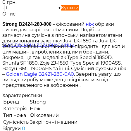
0 грн.
-
+
Купити
Опис
– фіксований
ніж
обрізки
Strong B2424-280-000
нитки для закріпочної машини. Подібна
запчастина сумісна з японськи напівавтоматами
для виконання закріпки Juki LK-1850 та Juki LK-
1900A. У рівній мірі такий ніж підходить і для копій
цих машин, вироблених іншими брендами.
Зокрема, це такі моделі як Type Special 1850D,
Shunfa SF 1850, Zoje ZJ-1850, Type Special 1900ASS,
Baoyu BML-1900AHS та інші. Сумісний рухомий ніж
–
Golden Eagle B2421-280-0A0
. Зверніть увагу, що
вигляд виробу може дещо відрізнятися від
представленого на зображенні.
Характеристики
Бренд
Strong
Категорія
Ножі
Тип ножа
Фіксований
Сумісність
Закріпочні машини
Відгуки
0