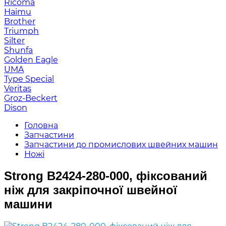
Ricoma
Haimu
Brother
Triumph
Silter
Shunfa
Golden Eagle
UMA
Type Special
Veritas
Groz-Beckert
Dison
Головна
Запчастини
Запчастини до промислових швейних машин
Ножі
Strong B2424-280-000, фіксований
ніж для закріпочної швейної
машини