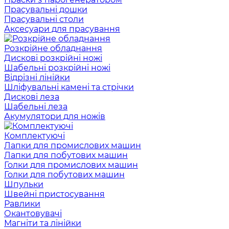
Прасувальні дошки
Прасувальні столи
Аксесуари для прасування
Розкрійне обладнання
Дискові розкрійні ножі
Шабельні розкрійні ножі
Відрізні лінійки
Шліфувальні камені та стрічки
Дискові леза
Шабельні леза
Акумулятори для ножів
Комплектуючі
Лапки для промислових машин
Лапки для побутових машин
Голки для промислових машин
Голки для побутових машин
Шпульки
Швейні пристосування
Равлики
Окантовувачі
Магніти та лінійки