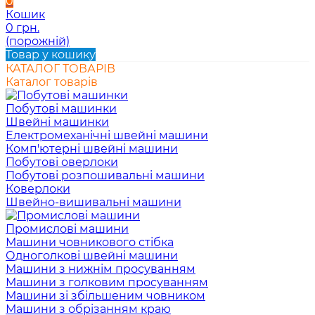
0
Кошик
0 грн.
(порожній)
Товар у кошику
КАТАЛОГ ТОВАРІВ
Каталог товарів
Побутові машинки
Швейні машинки
Електромеханічні швейні машини
Комп'ютерні швейні машини
Побутові оверлоки
Побутові розпошивальні машини
Коверлоки
Швейно-вишивальні машини
Промислові машини
Машини човникового стібка
Одноголкові швейні машини
Машини з нижнім просуванням
Машини з голковим просуванням
Машини зі збільшеним човником
Машини з обрізанням краю