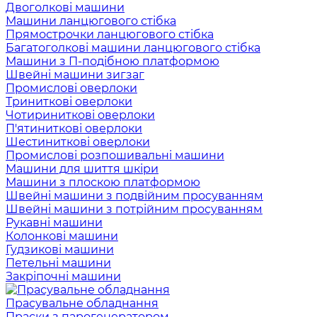
Двоголкові машини
Машини ланцюгового стібка
Прямострочки ланцюгового стібка
Багатоголкові машини ланцюгового стібка
Машини з П-подібною платформою
Швейні машини зигзаг
Промислові оверлоки
Триниткові оверлоки
Чотириниткові оверлоки
П'ятиниткові оверлоки
Шестиниткові оверлоки
Промислові розпошивальні машини
Машини для шиття шкіри
Машини з плоскою платформою
Швейні машини з подвійним просуванням
Швейні машини з потрійним просуванням
Рукавні машини
Колонкові машини
Гудзикові машини
Петельні машини
Закріпочні машини
Прасувальне обладнання
Праски з парогенератором