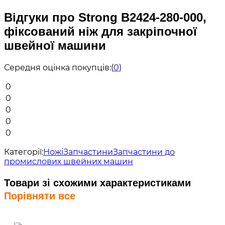
Відгуки про Strong B2424-280-000,
фіксований ніж для закріпочної
швейної машини
Середня оцінка покупців:
(
0
)
0
0
0
0
0
Категорії:
Ножі
Запчастини
Запчастини до
промислових швейних машин
Товари зі схожими характеристиками
Порівняти все