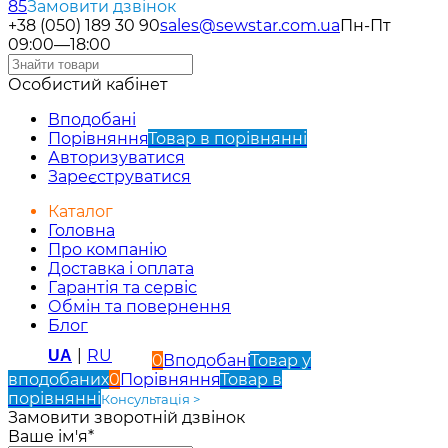
85
Замовити дзвінок
+38 (050) 189 30 90
sales@sewstar.com.ua
Пн-Пт
09:00—18:00
Особистий кабінет
Вподобані
Порівняння
Товар в порівнянні
Авторизуватися
Зареєструватися
Каталог
Головна
Про компанію
Доставка і оплата
Гарантія та сервіс
Обмін та повернення
Блог
|
RU
UA
0
Вподобані
Товар у
вподобаних
0
Порівняння
Товар в
порівнянні
Консультація >
Замовити зворотній дзвінок
Ваше ім'я*