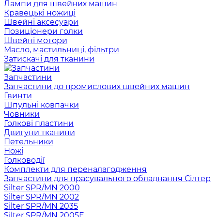
Лампи для швейних машин
Кравецькі ножиці
Швейні аксесуари
Позиціонери голки
Швейні мотори
Масло, мастильниці, фільтри
Затискачі для тканини
Запчастини
Запчастини до промислових швейних машин
Гвинти
Шпульні ковпачки
Човники
Голкові пластини
Двигуни тканини
Петельники
Ножі
Голководії
Комплекти для переналагодження
Запчастини для прасувального обладнання Сілтер
Silter SPR/MN 2000
Silter SPR/MN 2002
Silter SPR/MN 2035
Silter SPR/MN 2005E