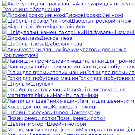
Аксесуари для прасув
Розкрійне обладнання
Дискові розкрійні ножі
Шабельні розкрійні ножі
Відрізні лінійки
Шліфувальні камені 
Дискові леза
Шабельні леза
Акумулятори для ножів
Комплектуючі
Лапки для проми
Лапки для побутови
Голки для промис
Голки для побутових
Шпульки
Швейні пристосування
Магніти та лінійки
Лампи для швейних 
Кравецькі ножиці
Швейні аксесуари
Позиціонери голки
Швейні мотори
Масло, мастильниці, ф