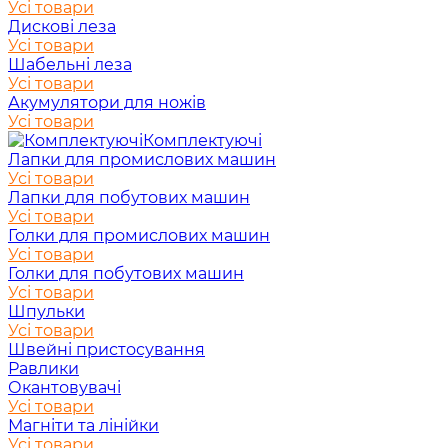
Усі товари
Дискові леза
Усі товари
Шабельні леза
Усі товари
Акумулятори для ножів
Усі товари
Комплектуючі
Лапки для промислових машин
Усі товари
Лапки для побутових машин
Усі товари
Голки для промислових машин
Усі товари
Голки для побутових машин
Усі товари
Шпульки
Усі товари
Швейні пристосування
Равлики
Окантовувачі
Усі товари
Магніти та лінійки
Усі товари