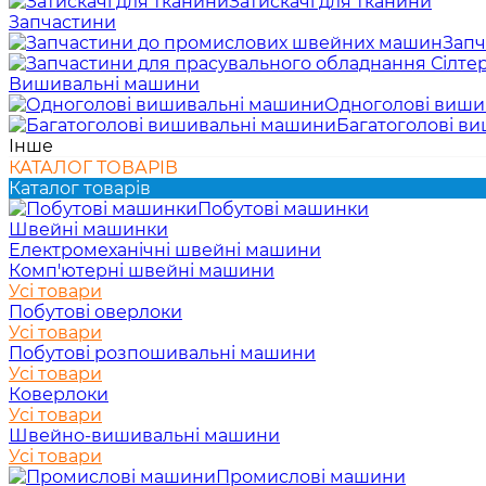
Затискачі для тканини
Запчастини
Запч
Вишивальні машини
Одноголові виши
Багатоголові в
Інше
КАТАЛОГ ТОВАРІВ
Каталог товарів
Побутові машинки
Швейні машинки
Електромеханічні швейні машини
Комп'ютерні швейні машини
Усі товари
Побутові оверлоки
Усі товари
Побутові розпошивальні машини
Усі товари
Коверлоки
Усі товари
Швейно-вишивальні машини
Усі товари
Промислові машини