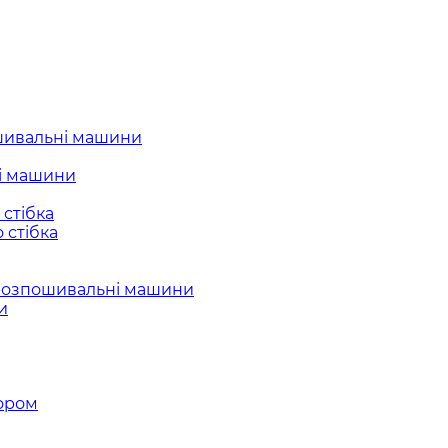
шивальні машини
і машини
стібка
 стібка
розпошивальні машини
и
ором