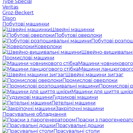
Type Special
Veritas
Groz-Beckert
Dison
Побутові машинки
Швейні машинки
Побутові оверлоки
Побутові розпо
Коверлоки
Швейно-вишивальн
Промислові машини
Машини човникового 
Машини ланцюгового
Швейні машини зигзаг
Промислові оверлоки
Промислові 
Машини для шиття шкір
Гудзикові машини
Петельні машини
Закріпочні машини
Прасувальне обладнання
Праски з парогенерат
Прасувальні дошки
Прасувальні столи