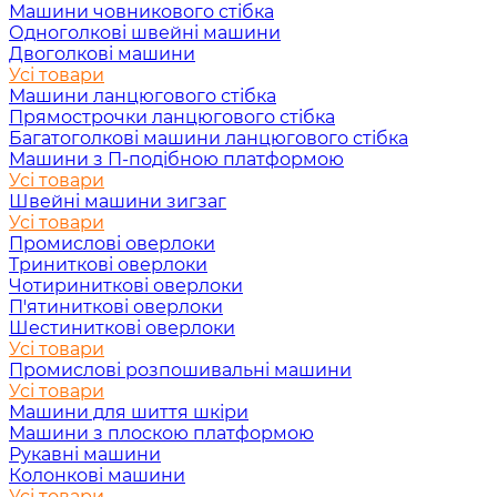
Машини човникового стібка
Одноголкові швейні машини
Двоголкові машини
Усі товари
Машини ланцюгового стібка
Прямострочки ланцюгового стібка
Багатоголкові машини ланцюгового стібка
Машини з П-подібною платформою
Усі товари
Швейні машини зигзаг
Усі товари
Промислові оверлоки
Триниткові оверлоки
Чотириниткові оверлоки
П'ятиниткові оверлоки
Шестиниткові оверлоки
Усі товари
Промислові розпошивальні машини
Усі товари
Машини для шиття шкіри
Машини з плоскою платформою
Рукавні машини
Колонкові машини
Усі товари