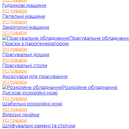
Гудзикові машини
Усі товари
Петельні машини
Усі товари
Закріпочні машини
Усі товари
Прасувальне обладнанн
Праски з парогенератором
Усі товари
Прасувальні дошки
Усі товари
Прасувальні столи
Усі товари
Аксесуари для прасування
Усі товари
Розкрійне обладнання
Дискові розкрійні ножі
Усі товари
Шабельні розкрійні ножі
Усі товари
Відрізні лінійки
Усі товари
Шліфувальні камені та стрічки