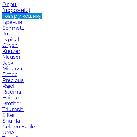
0 грн.
(порожній)
Товар у кошику
Бренди
Schmetz
Juki
Typical
Organ
Kretzer
Mauser
Jack
Minerva
Dotec
Precious
Rajol
Ricoma
Haimu
Brother
Triumph
Silter
Shunfa
Golden Eagle
UMA