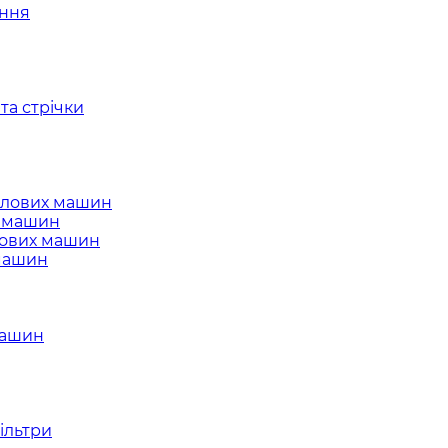
ання
та стрічки
слових машин
х машин
лових машин
 машин
машин
ільтри