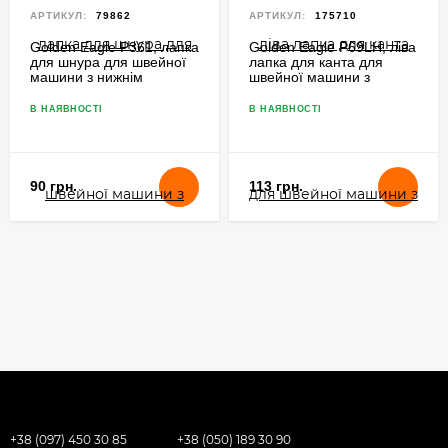
АРТИКУЛ:
79862
АРТИКУЛ:
175710
Golden Eagle P361, лапка
Golden Eagle P69LH, ліва
для шнура для швейної
лапка для канта для
машини з нижнім
швейної машини з
просуванням
нижнім просуванням
В НАЯВНОСТІ
В НАЯВНОСТІ
90 грн.
113 грн.
+38 (097) 450 30 85
+38 (050) 189 30 90