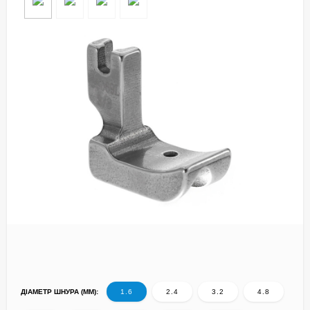
ДІАМЕТР ШНУРА (ММ):
1.6
2.4
3.2
4.8