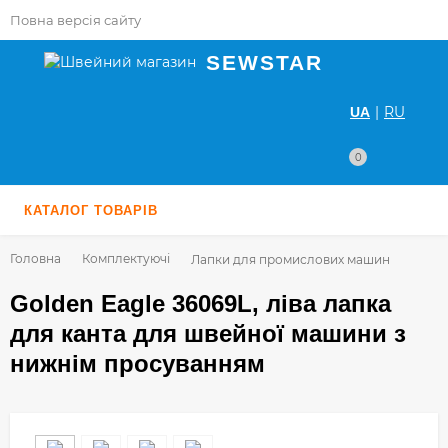
Повна версія сайту
SEWSTAR
|
RU
UA
0
КАТАЛОГ ТОВАРІВ
Головна
Комплектуючі
Лапки для промислових машин
Golden Eagle 36069L, ліва лапка
для канта для швейної машини з
нижнім просуванням