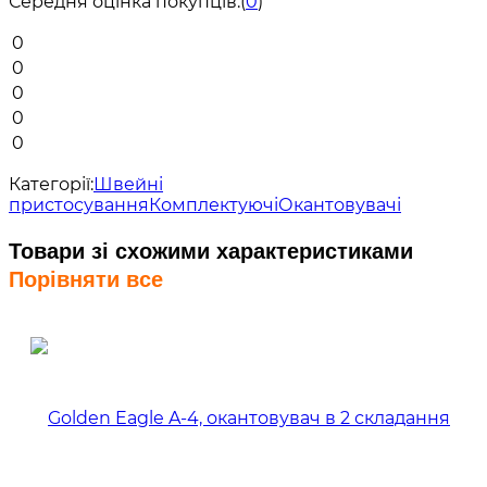
Середня оцінка покупців:
(
0
)
0
0
0
0
0
Категорії:
Швейні
пристосування
Комплектуючі
Окантовувачі
Товари зі схожими характеристиками
Порівняти все