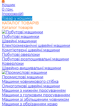
0
Кошик
0 грн.
(порожній)
Товар у кошику
КАТАЛОГ ТОВАРІВ
Каталог товарів
Побутові машинки
Швейні машинки
Електромеханічні швейні машини
Комп'ютерні швейні машини
Побутові оверлоки
Побутові розпошивальні машини
Коверлоки
Швейно-вишивальні машини
Промислові машини
Машини човникового стібка
Одноголкові швейні машини
Машини з нижнім просуванням
Машини з голковим просуванням
Машини зі збільшеним човником
Машини з обрізанням краю