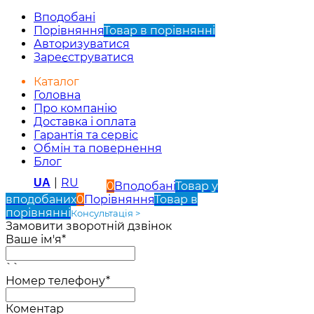
Вподобані
Порівняння
Товар в порівнянні
Авторизуватися
Зареєструватися
Каталог
Головна
Про компанію
Доставка і оплата
Гарантія та сервіс
Обмін та повернення
Блог
|
RU
UA
0
Вподобані
Товар у
вподобаних
0
Порівняння
Товар в
порівнянні
Консультація >
Замовити зворотній дзвінок
Ваше ім'я*
``
Номер телефону*
Коментар