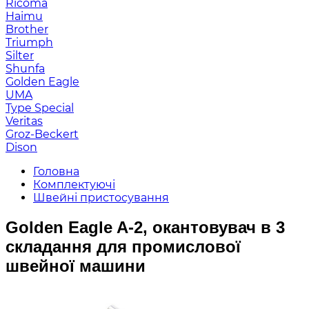
Ricoma
Haimu
Brother
Triumph
Silter
Shunfa
Golden Eagle
UMA
Type Special
Veritas
Groz-Beckert
Dison
Головна
Комплектуючі
Швейні пристосування
Golden Eagle A-2, окантовувач в 3
складання для промислової
швейної машини