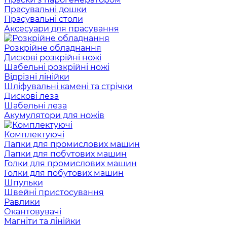
Прасувальні дошки
Прасувальні столи
Аксесуари для прасування
Розкрійне обладнання
Дискові розкрійні ножі
Шабельні розкрійні ножі
Відрізні лінійки
Шліфувальні камені та стрічки
Дискові леза
Шабельні леза
Акумулятори для ножів
Комплектуючі
Лапки для промислових машин
Лапки для побутових машин
Голки для промислових машин
Голки для побутових машин
Шпульки
Швейні пристосування
Равлики
Окантовувачі
Магніти та лінійки