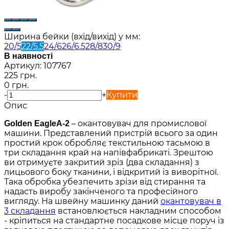
Ширина бейки (вхід/вихід) у мм:
20/5
22/5.5
24/6
26/6.5
28/8
30/9
В наявності
Артикул:
107767
225 грн.
0 грн.
-
+
Купити
Опис
– окантовувач для промислової
Golden EagleA-2
машини. Представлений пристрій всього за один
простий крок обробляє текстильною тасьмою в
три складання край на напівфабрикаті. Зрештою
ви отримуєте закритий зріз (два складання) з
лицьового боку тканини, і відкритий із виворітної.
Така обробка убезпечить зрізи від стирання та
надасть виробу закінченого та професійного
вигляду. На швейну машинку даний
окантовувач в
3 складання
встановлюється накладним способом
- кріпиться на стандартне посадкове місце поруч із