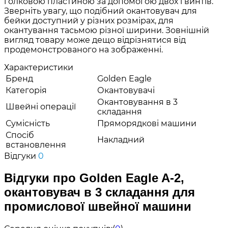
голковою пластиною за допомогою двох гвинтів.
Зверніть увагу, що подібний окантовувач для
бейки доступний у різних розмірах, для
окантування тасьмою різної ширини. Зовнішній
вигляд товару може дещо відрізнятися від
продемонстрованого на зображенні.
Характеристики
Бренд
Golden Eagle
Категорія
Окантовувачі
Окантовування в 3
Швейні операції
складання
Сумісність
Пряморядкові машини
Спосіб
Накладний
встановлення
Відгуки
0
Відгуки про Golden Eagle A-2,
окантовувач в 3 складання для
промислової швейної машини