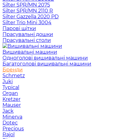
Silter SPR/MN 2075
Silter SPR/MN 2110 R
Silter Gazzella 2020 PD
Silter Trio Mini 3004
Парові щітки
Прасувальні дошки
Прасувальні столи
Вишивальні машини
Одноголові вишивальні машини
Багатоголові вишивальні машини
Бренди
Schmetz
Juki
Typical
Organ
Kretzer
Mauser
Jack
Minerva
Dotec
Precious
Rajol