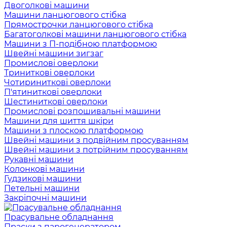
Двоголкові машини
Машини ланцюгового стібка
Прямострочки ланцюгового стібка
Багатоголкові машини ланцюгового стібка
Машини з П-подібною платформою
Швейні машини зигзаг
Промислові оверлоки
Триниткові оверлоки
Чотириниткові оверлоки
П'ятиниткові оверлоки
Шестиниткові оверлоки
Промислові розпошивальні машини
Машини для шиття шкіри
Машини з плоскою платформою
Швейні машини з подвійним просуванням
Швейні машини з потрійним просуванням
Рукавні машини
Колонкові машини
Гудзикові машини
Петельні машини
Закріпочні машини
Прасувальне обладнання
Праски з парогенератором