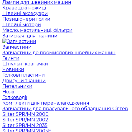
Лампи для швейних машин
Кравецькі ножиці
Швейні аксесуари
Позиціонери голки
Швейні мотори
Масло, мастильниці, фільтри
Затискачі для тканини
Запчастини
Запчастини до промислових швейних машин
Гвинти
Шпульні ковпачки
Човники
Голкові пластини
Двигуни тканини
Петельники
Ножі
Голководії
Комплекти для переналагодження
Запчастини для прасувального обладнання Сілтер
Silter SPR/MN 2000
Silter SPR/MN 2002
Silter SPR/MN 2035
Silter SPR/MN 2005E