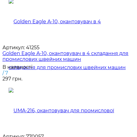
Артикул:
41255
Golden Eagle A-10, окантовувач в 4 складання для
промислових швейних машин
В наявності
/ 7
297 грн.
Артикул:
770057