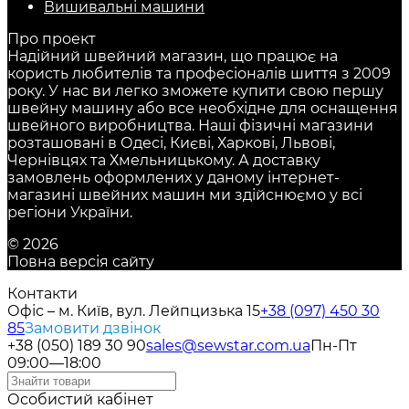
Вишивальні машини
Про проект
Надійний швейний магазин, що працює на
користь любителів та професіоналів шиття з 2009
року. У нас ви легко зможете купити свою першу
швейну машину або все необхідне для оснащення
швейного виробництва. Наші фізичні магазини
розташовані в Одесі, Києві, Харкові, Львові,
Чернівцях та Хмельницькому. А доставку
замовлень оформлених у даному інтернет-
магазині швейних машин ми здійснюємо у всі
регіони України.
© 2026
Повна версія сайту
Контакти
Офіс – м. Київ, вул. Лейпцизька 15
+38 (097) 450 30
85
Замовити дзвінок
+38 (050) 189 30 90
sales@sewstar.com.ua
Пн-Пт
09:00—18:00
Особистий кабінет