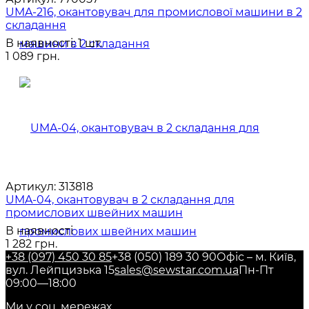
UMA-216, окантовувач для промислової машини в 2
складання
В наявності: 1 шт.
1 089 грн.
Артикул:
313818
UMA-04, окантовувач в 2 складання для
промислових швейних машин
В наявності
1 282 грн.
+38 (097) 450 30 85
+38 (050) 189 30 90
Офіс – м. Київ,
вул. Лейпцизька 15
sales@sewstar.com.ua
Пн-Пт
09:00—18:00
Ми у соц. мережах