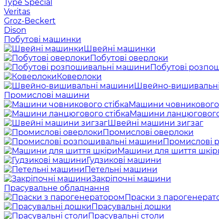
Type Special
Veritas
Groz-Beckert
Dison
Побутові машинки
Швейні машинки
Побутові оверлоки
Побутові розпо
Коверлоки
Швейно-вишивальн
Промислові машини
Машини човникового 
Машини ланцюгового
Швейні машини зигзаг
Промислові оверлоки
Промислові 
Машини для шиття шкір
Гудзикові машини
Петельні машини
Закріпочні машини
Прасувальне обладнання
Праски з парогенерат
Прасувальні дошки
Прасувальні столи