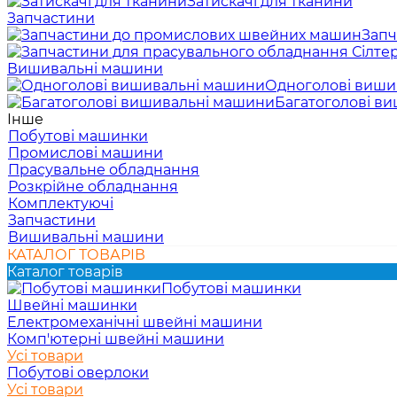
Затискачі для тканини
Запчастини
Запч
Вишивальні машини
Одноголові виши
Багатоголові в
Інше
Побутові машинки
Промислові машини
Прасувальне обладнання
Розкрійне обладнання
Комплектуючі
Запчастини
Вишивальні машини
КАТАЛОГ ТОВАРІВ
Каталог товарів
Побутові машинки
Швейні машинки
Електромеханічні швейні машини
Комп'ютерні швейні машини
Усі товари
Побутові оверлоки
Усі товари