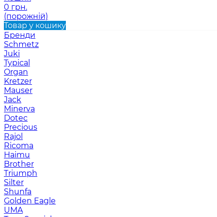
0 грн.
(порожній)
Товар у кошику
Бренди
Schmetz
Juki
Typical
Organ
Kretzer
Mauser
Jack
Minerva
Dotec
Precious
Rajol
Ricoma
Haimu
Brother
Triumph
Silter
Shunfa
Golden Eagle
UMA