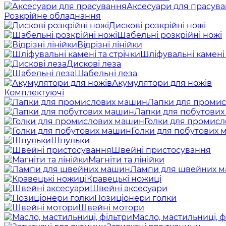
Аксесуари для прасув
Розкрійне обладнання
Дискові розкрійні ножі
Шабельні розкрійні ножі
Відрізні лінійки
Шліфувальні камені 
Дискові леза
Шабельні леза
Акумулятори для ножів
Комплектуючі
Лапки для проми
Лапки для побутови
Голки для промис
Голки для побутових
Шпульки
Швейні пристосування
Магніти та лінійки
Лампи для швейних 
Кравецькі ножиці
Швейні аксесуари
Позиціонери голки
Швейні мотори
Масло, мастильниці, ф