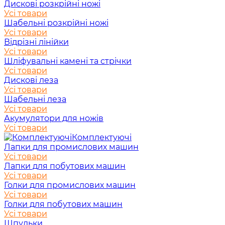
Дискові розкрійні ножі
Усі товари
Шабельні розкрійні ножі
Усі товари
Відрізні лінійки
Усі товари
Шліфувальні камені та стрічки
Усі товари
Дискові леза
Усі товари
Шабельні леза
Усі товари
Акумулятори для ножів
Усі товари
Комплектуючі
Лапки для промислових машин
Усі товари
Лапки для побутових машин
Усі товари
Голки для промислових машин
Усі товари
Голки для побутових машин
Усі товари
Шпульки