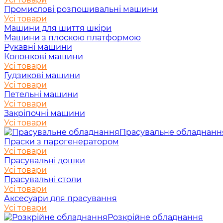
Промислові розпошивальні машини
Усі товари
Машини для шиття шкіри
Машини з плоскою платформою
Рукавні машини
Колонкові машини
Усі товари
Гудзикові машини
Усі товари
Петельні машини
Усі товари
Закріпочні машини
Усі товари
Прасувальне обладнанн
Праски з парогенератором
Усі товари
Прасувальні дошки
Усі товари
Прасувальні столи
Усі товари
Аксесуари для прасування
Усі товари
Розкрійне обладнання