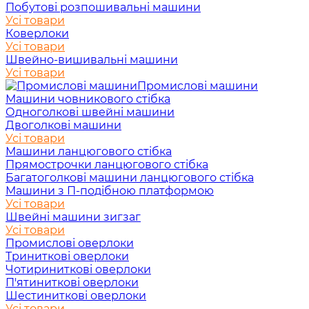
Побутові розпошивальні машини
Усі товари
Коверлоки
Усі товари
Швейно-вишивальні машини
Усі товари
Промислові машини
Машини човникового стібка
Одноголкові швейні машини
Двоголкові машини
Усі товари
Машини ланцюгового стібка
Прямострочки ланцюгового стібка
Багатоголкові машини ланцюгового стібка
Машини з П-подібною платформою
Усі товари
Швейні машини зигзаг
Усі товари
Промислові оверлоки
Триниткові оверлоки
Чотириниткові оверлоки
П'ятиниткові оверлоки
Шестиниткові оверлоки
Усі товари