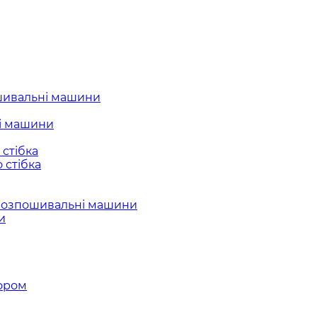
шивальні машини
і машини
стібка
 стібка
розпошивальні машини
и
ором