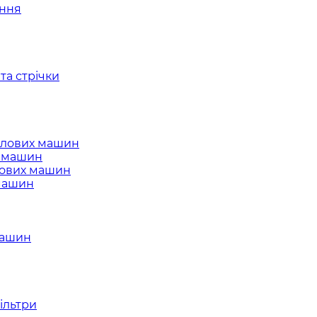
ання
та стрічки
слових машин
х машин
лових машин
 машин
машин
ільтри