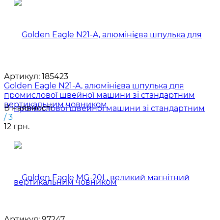
Артикул:
185423
Golden Eagle N21-A, алюмінієва шпулька для
промислової швейної машини зі стандартним
вертикальним човником
В наявності
/ 3
12 грн.
Артикул:
97247