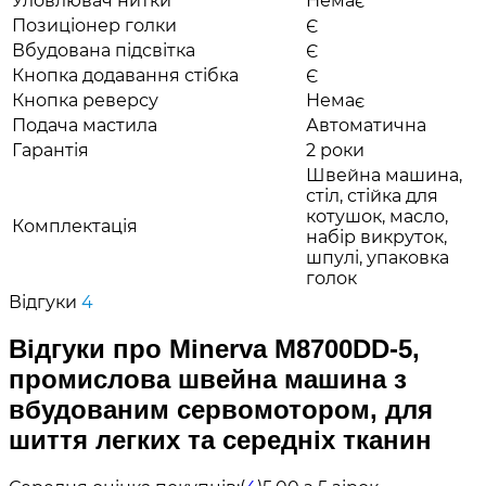
Уловлювач нитки
Немає
Позиціонер голки
Є
Вбудована підсвітка
Є
Кнопка додавання стібка
Є
Кнопка реверсу
Немає
Подача мастила
Автоматична
Гарантія
2 роки
Швейна машина,
стіл, стійка для
котушок, масло,
Комплектація
набір викруток,
шпулі, упаковка
голок
Відгуки
4
Відгуки про Minerva M8700DD-5,
промислова швейна машина з
вбудованим сервомотором, для
шиття легких та середніх тканин