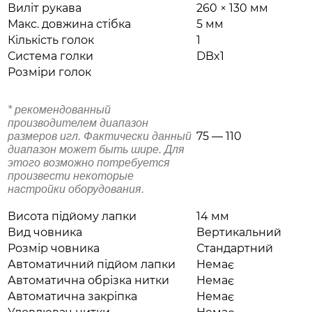
Виліт рукава
260 × 130 мм
Макс. довжина стібка
5 мм
Кількість голок
1
Система голки
DBx1
Розміри голок
* рекомендованный
производителем диапазон
75 — 110
размеров игл. Фактически данный
диапазон может быть шире. Для
этого возможно потребуется
произвести некоторые
настройки оборудования.
Висота підйому лапки
14 мм
Вид човника
Вертикальний
Розмір човника
Стандартний
Автоматичний підйом лапки
Немає
Автоматична обрізка нитки
Немає
Автоматична закріпка
Немає