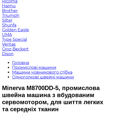
Ricoma
Haimu
Brother
Triumph
Silter
Shunfa
Golden Eagle
UMA
Type Special
Veritas
Groz-Beckert
Dison
Головна
Промислові машини
Машини човникового стібка
Одноголкові швейні машини
Minerva M8700DD-5, промислова
швейна машина з вбудованим
сервомотором, для шиття легких
та середніх тканин