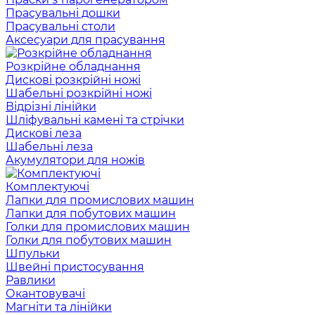
Прасувальні дошки
Прасувальні столи
Аксесуари для прасування
Розкрійне обладнання
Дискові розкрійні ножі
Шабельні розкрійні ножі
Відрізні лінійки
Шліфувальні камені та стрічки
Дискові леза
Шабельні леза
Акумулятори для ножів
Комплектуючі
Лапки для промислових машин
Лапки для побутових машин
Голки для промислових машин
Голки для побутових машин
Шпульки
Швейні пристосування
Равлики
Окантовувачі
Магніти та лінійки