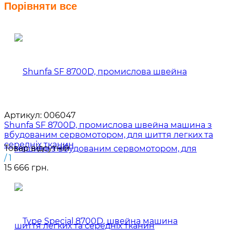
Порівняти все
Артикул:
006047
Shunfa SF 8700D, промислова швейна машина з
вбудованим сервомотором, для шиття легких та
середніх тканин
Товар відсутній
/ 1
15 666 грн.