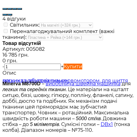
4 відгуки
Світильник:
Переналагоджувальний комплект (важкі
тканини):
Товар відсутній
Артикул:
005082
16 785 грн.
0 грн.
-
+
Купити
Опис
–
виробнича швейна машинка
для
Minerva M8700D
. Це матеріали на кшталт
легких та середніх тканин
ситцю, бязі, шовку, гіпюру, попліну, фланелі, сатину,
доббі, дюспо та подібних. Як механізм подачі
тканини цей пряморядок має зубчастий
транспортер. Човник – ротаційний. Максимальна
швидкість роботи машини –
. Довжина
5000 ст/хв
стібка – до
. Сумісні голки –
DBx1
(тонка
5 міліметрів
колба). Діапазон номерів – №75-110.