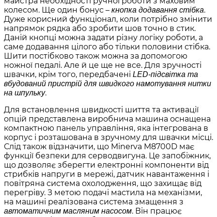
майстра необхідності ручної роботи з маховим
колесом. Ще один бонус –
.
кнопка додавання стібка
Дуже корисний функціонал, коли потрібно змінити
напрямок рядка або зробити шов точно в стик.
Даній кнопці можна задати різну логіку роботи, а
саме додавання цілого або тільки половини стібка.
Шити постібково також можна за допомогою
ножної педалі. Але й це ще не все. Для зручності
швачки, крім того, передбачені
LED-підсвітка та
вбудований пристрій для швидкого намотування нитки
.
на шпульку
Для встановлення швидкості шиття та активації
опцій представлена виробнича машина оснащена
компактною панель управління, яка інтегрована в
корпус і розташована в зручному для швачки місці.
Слід також відзначити, що Minerva M8700D має
функції безпеки для серводвигуна. Це запобіжник,
що дозволяє зберегти електронні компоненти від
стрибків напруги в мережі, датчик навантаження і
повітряна система охолодження, що захищає від
перегріву. З метою подачі мастила на механізми,
на машині реалізована система змащення з
. Він працює
автоматичним масляним насосом