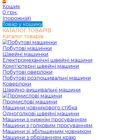
0
Кошик
0 грн.
(порожній)
Товар у кошику
КАТАЛОГ ТОВАРІВ
Каталог товарів
Побутові машинки
Швейні машинки
Електромеханічні швейні машини
Комп'ютерні швейні машини
Побутові оверлоки
Побутові розпошивальні машини
Коверлоки
Швейно-вишивальні машини
Промислові машини
Машини човникового стібка
Одноголкові швейні машини
Машини з нижнім просуванням
Машини з голковим просуванням
Машини зі збільшеним човником
Машини з обрізанням краю