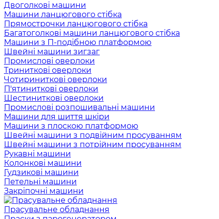
Двоголкові машини
Машини ланцюгового стібка
Прямострочки ланцюгового стібка
Багатоголкові машини ланцюгового стібка
Машини з П-подібною платформою
Швейні машини зигзаг
Промислові оверлоки
Триниткові оверлоки
Чотириниткові оверлоки
П'ятиниткові оверлоки
Шестиниткові оверлоки
Промислові розпошивальні машини
Машини для шиття шкіри
Машини з плоскою платформою
Швейні машини з подвійним просуванням
Швейні машини з потрійним просуванням
Рукавні машини
Колонкові машини
Гудзикові машини
Петельні машини
Закріпочні машини
Прасувальне обладнання
Праски з парогенератором