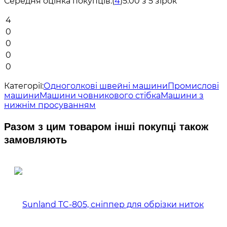
Середня оцінка покупців:
(
4
)
5.00 з 5 зірок
4
0
0
0
0
Категорії:
Одноголкові швейні машини
Промислові
машини
Машини човникового стібка
Машини з
нижнім просуванням
Разом з цим товаром інші покупці також
замовляють