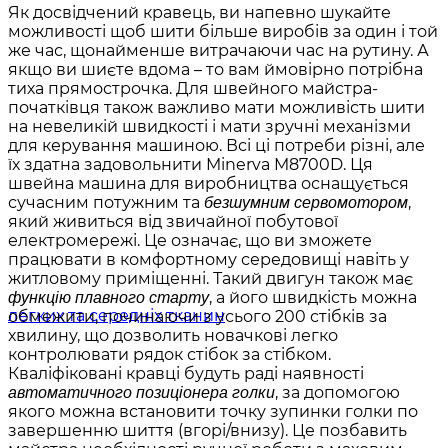
Як досвідчений кравець, ви напевно шукайте
можливості щоб шити більше виробів за один і той
же час, щонайменше витрачаючи час на рутину. А
якщо ви шиєте вдома – то вам ймовірно потрібна
тиха прямострочка. Для швейного майстра-
початківця також важливо мати можливість шити
на невеликій швидкості і мати зручні механізми
для керування машиною. Всі ці потреби різні, але
їх здатна задовольнити Minerva M8700D. Ця
швейна машина для виробництва оснащується
сучасним потужним та
,
безшумним сервомотором
який живиться від звичайної побутової
електромережі. Це означає, що ви зможете
працювати в комфортному середовищі навіть у
житловому приміщенні. Такий двигун також має
, а його швидкість можна
функцію плавного старту
обмежити, починаючи з усього 200 стібків за
хвилину, що дозволить новачкові легко
контролювати рядок стібок за стібком.
Кваліфіковані кравці будуть раді наявності
, за допомогою
автоматичного позиціонера голки
якого можна встановити точку зупинки голки по
завершенню шиття (вгорі/внизу). Це позбавить