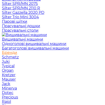
Silter SPR/MN 2075
Silter SPR/MN 2110 R
Silter Gazzella 2020 PD
Silter Trio Mini 3004
Парові щітки
Прасувальні дошки
Прасувальні столи
Вишивальні машини
Одноголові вишивальні машини
Багатоголові вишивальні машини
Бренди
Schmetz
Juki
Typical
Organ
Kretzer
Mauser
Jack
Minerva
Dotec
Precious
Rajol