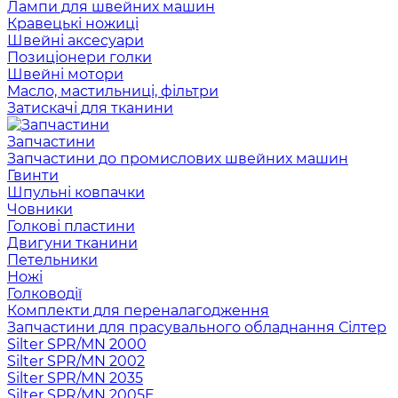
Лампи для швейних машин
Кравецькі ножиці
Швейні аксесуари
Позиціонери голки
Швейні мотори
Масло, мастильниці, фільтри
Затискачі для тканини
Запчастини
Запчастини до промислових швейних машин
Гвинти
Шпульні ковпачки
Човники
Голкові пластини
Двигуни тканини
Петельники
Ножі
Голководії
Комплекти для переналагодження
Запчастини для прасувального обладнання Сілтер
Silter SPR/MN 2000
Silter SPR/MN 2002
Silter SPR/MN 2035
Silter SPR/MN 2005E