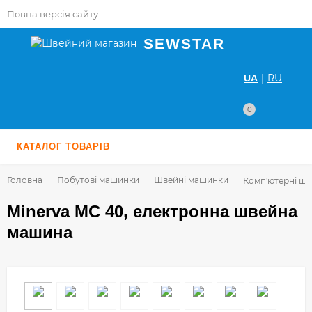
Повна версія сайту
SEWSTAR
|
RU
UA
0
КАТАЛОГ ТОВАРІВ
Головна
Побутові машинки
Швейні машинки
Комп'ютерні ш
Minerva MC 40, електронна швейна
машина