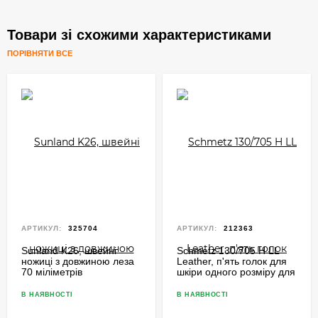
Товари зі схожими характеристиками
ПОРІВНЯТИ ВСЕ
АРТИКУЛ:
325704
АРТИКУЛ:
212363
Sunland K26, швейні
Schmetz 130/705 H LL
ножиці з довжиною леза
Leather, п'ять голок для
70 міліметрів
шкіри одного розміру для
побутових швейних
машин
В НАЯВНОСТІ
В НАЯВНОСТІ