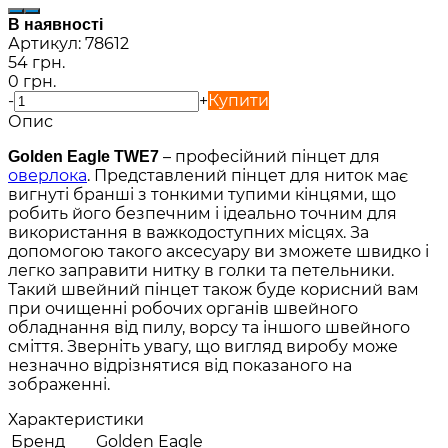
В наявності
Артикул:
78612
54 грн.
0 грн.
-
+
Купити
Опис
– професійний пінцет для
Golden Eagle TWE7
оверлока
. Представлений пінцет для ниток має
вигнуті бранші з тонкими тупими кінцями, що
робить його безпечним і ідеально точним для
використання в важкодоступних місцях. За
допомогою такого аксесуару ви зможете швидко і
легко заправити нитку в голки та петельники.
Такий швейний пінцет також буде корисний вам
при очищенні робочих органів швейного
обладнання від пилу, ворсу та іншого швейного
сміття. Зверніть увагу, що вигляд виробу може
незначно відрізнятися від показаного на
зображенні.
Характеристики
Бренд
Golden Eagle