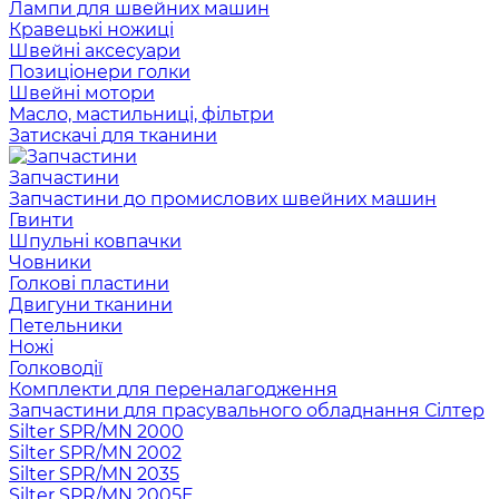
Лампи для швейних машин
Кравецькі ножиці
Швейні аксесуари
Позиціонери голки
Швейні мотори
Масло, мастильниці, фільтри
Затискачі для тканини
Запчастини
Запчастини до промислових швейних машин
Гвинти
Шпульні ковпачки
Човники
Голкові пластини
Двигуни тканини
Петельники
Ножі
Голководії
Комплекти для переналагодження
Запчастини для прасувального обладнання Сілтер
Silter SPR/MN 2000
Silter SPR/MN 2002
Silter SPR/MN 2035
Silter SPR/MN 2005E