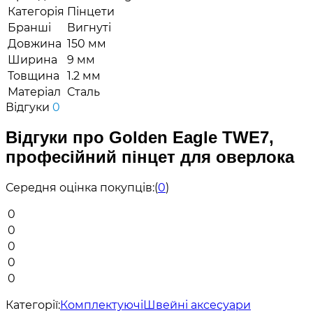
Категорія
Пінцети
Бранші
Вигнуті
Довжина
150 мм
Ширина
9 мм
Товщина
1.2 мм
Матеріал
Сталь
Відгуки
0
Відгуки про Golden Eagle TWE7,
професійний пінцет для оверлока
Середня оцінка покупців:
(
0
)
0
0
0
0
0
Категорії:
Комплектуючі
Швейні аксесуари