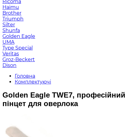
Ricoma
Haimu
Brother
Triumph
Silter
Shunfa
Golden Eagle
UMA
Type Special
Veritas
Groz-Beckert
Dison
Головна
Комплектуючі
Golden Eagle TWE7, професійний
пінцет для оверлока