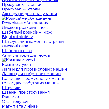
Прасувальні дошки
Прасувальні столи
Аксесуари для прасування
Розкрійне обладнання
Дискові розкрійні ножі
Шабельні розкрійні ножі
Відрізні лінійки
Шліфувальні камені та стрічки
Дискові леза
Шабельні леза
Акумулятори для ножів
Комплектуючі
Лапки для промислових машин
Лапки для побутових машин
Голки для промислових машин
Голки для побутових машин
Шпульки
Швейні пристосування
Равлики
Окантовувачі
Магніти та лінійки