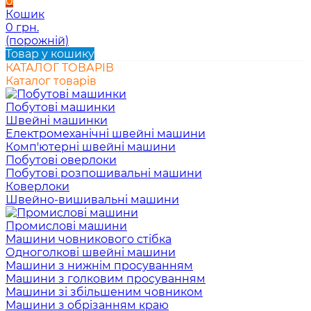
0
Кошик
0 грн.
(порожній)
Товар у кошику
КАТАЛОГ ТОВАРІВ
Каталог товарів
Побутові машинки
Швейні машинки
Електромеханічні швейні машини
Комп'ютерні швейні машини
Побутові оверлоки
Побутові розпошивальні машини
Коверлоки
Швейно-вишивальні машини
Промислові машини
Машини човникового стібка
Одноголкові швейні машини
Машини з нижнім просуванням
Машини з голковим просуванням
Машини зі збільшеним човником
Машини з обрізанням краю