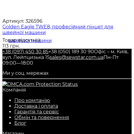
Артикул:
326596
Golden Eagle TWE8, професійний пінцет для
швейної машини
Товар відсутній
113 грн.
+38 (097) 450 30 85
+38 (050) 189 30 90
Офіс – м. Київ,
вул. Лейпцизька 15
sales@sewstar.com.ua
Пн-Пт
09:00—18:00
Ми у соц. мережах
Компанія
Про компанію
Доставка і оплата
Гарантія та сервіс
Обмін та повернення
Блог
Магазин