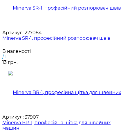
Артикул:
227084
Minerva SR-1, професійний розпорювач швів
В наявності
/ 1
13 грн.
Артикул:
37907
Minerva BR-1, професійна щітка для швейних
машин