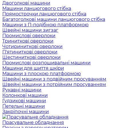
Двоголкові машини
Машини ланцюгового стібка
Прямострочки ланцюгового стібка
Багатоголкові машини ланцюгового стібка
Машини з П-подібною платформою
Швейні машини зигзаг
Промислові оверлоки
Триниткові оверлоки
Чотириниткові оверлоки
П'ятиниткові оверлоки
Шестиниткові оверлоки
Промислові розпошивальні машини
Машини для шиття шкіри
Машини з плоскою платформою
Швейні машини з подвійним просуванням
Швейні машини з потрійним просуванням
Рукавні машини
Колонкові машини
Гудзикові машини
Петельні машини
Закріпочні машини
Прасувальне обладнання
Праски з парогенератором