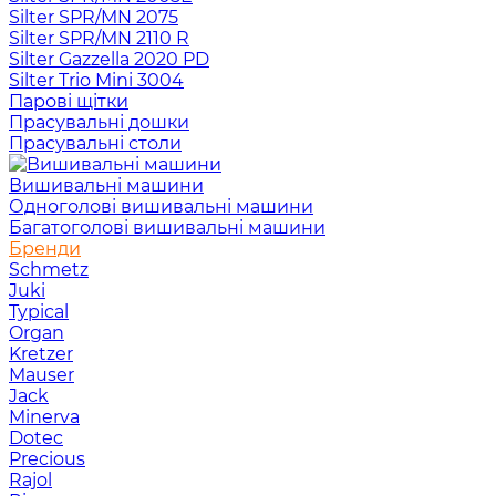
Silter SPR/MN 2075
Silter SPR/MN 2110 R
Silter Gazzella 2020 PD
Silter Trio Mini 3004
Парові щітки
Прасувальні дошки
Прасувальні столи
Вишивальні машини
Одноголові вишивальні машини
Багатоголові вишивальні машини
Бренди
Schmetz
Juki
Typical
Organ
Kretzer
Mauser
Jack
Minerva
Dotec
Precious
Rajol