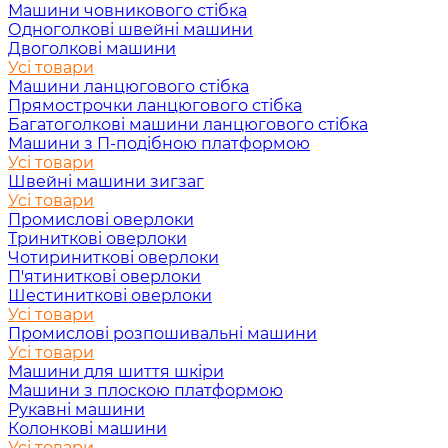
Машини човникового стібка
Одноголкові швейні машини
Двоголкові машини
Усі товари
Машини ланцюгового стібка
Прямострочки ланцюгового стібка
Багатоголкові машини ланцюгового стібка
Машини з П-подібною платформою
Усі товари
Швейні машини зигзаг
Усі товари
Промислові оверлоки
Триниткові оверлоки
Чотириниткові оверлоки
П'ятиниткові оверлоки
Шестиниткові оверлоки
Усі товари
Промислові розпошивальні машини
Усі товари
Машини для шиття шкіри
Машини з плоскою платформою
Рукавні машини
Колонкові машини
Усі товари