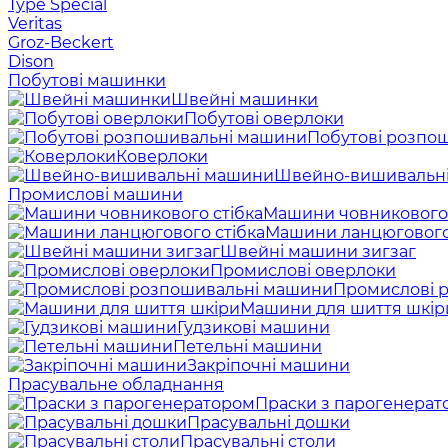
Type Special
Veritas
Groz-Beckert
Dison
Побутові машинки
Швейні машинки
Побутові оверлоки
Побутові розпо
Коверлоки
Швейно-вишивальн
Промислові машини
Машини човникового 
Машини ланцюгового
Швейні машини зигзаг
Промислові оверлоки
Промислові 
Машини для шиття шкір
Гудзикові машини
Петельні машини
Закріпочні машини
Прасувальне обладнання
Праски з парогенерат
Прасувальні дошки
Прасувальні столи