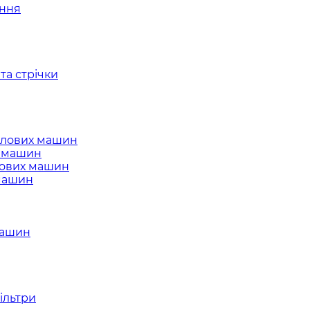
ання
та стрічки
слових машин
х машин
лових машин
 машин
машин
ільтри