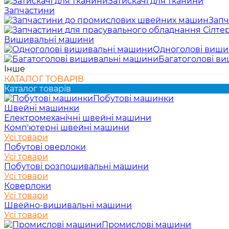
Затискачі для тканини
Запчастини
Запч
Вишивальні машини
Одноголові виши
Багатоголові в
Інше
КАТАЛОГ ТОВАРІВ
Каталог товарів
Побутові машинки
Швейні машинки
Електромеханічні швейні машини
Комп'ютерні швейні машини
Усі товари
Побутові оверлоки
Усі товари
Побутові розпошивальні машини
Усі товари
Коверлоки
Усі товари
Швейно-вишивальні машини
Усі товари
Промислові машини