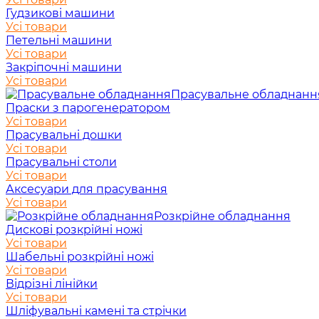
Гудзикові машини
Усі товари
Петельні машини
Усі товари
Закріпочні машини
Усі товари
Прасувальне обладнанн
Праски з парогенератором
Усі товари
Прасувальні дошки
Усі товари
Прасувальні столи
Усі товари
Аксесуари для прасування
Усі товари
Розкрійне обладнання
Дискові розкрійні ножі
Усі товари
Шабельні розкрійні ножі
Усі товари
Відрізні лінійки
Усі товари
Шліфувальні камені та стрічки