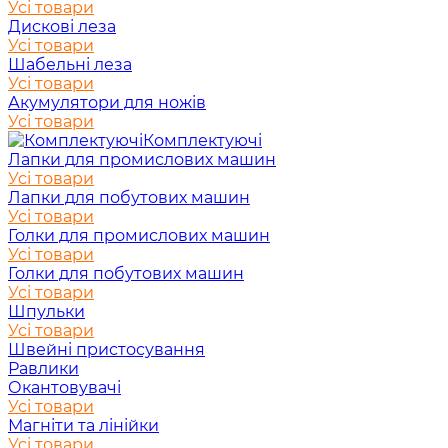
Усі товари
Дискові леза
Усі товари
Шабельні леза
Усі товари
Акумулятори для ножів
Усі товари
Комплектуючі
Лапки для промислових машин
Усі товари
Лапки для побутових машин
Усі товари
Голки для промислових машин
Усі товари
Голки для побутових машин
Усі товари
Шпульки
Усі товари
Швейні пристосування
Равлики
Окантовувачі
Усі товари
Магніти та лінійки
Усі товари