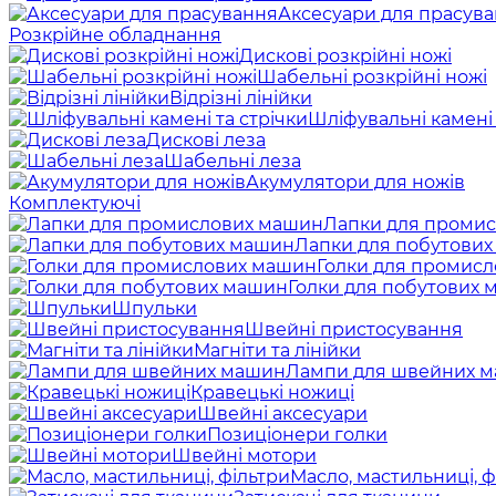
Аксесуари для прасув
Розкрійне обладнання
Дискові розкрійні ножі
Шабельні розкрійні ножі
Відрізні лінійки
Шліфувальні камені 
Дискові леза
Шабельні леза
Акумулятори для ножів
Комплектуючі
Лапки для проми
Лапки для побутови
Голки для промис
Голки для побутових
Шпульки
Швейні пристосування
Магніти та лінійки
Лампи для швейних 
Кравецькі ножиці
Швейні аксесуари
Позиціонери голки
Швейні мотори
Масло, мастильниці, ф