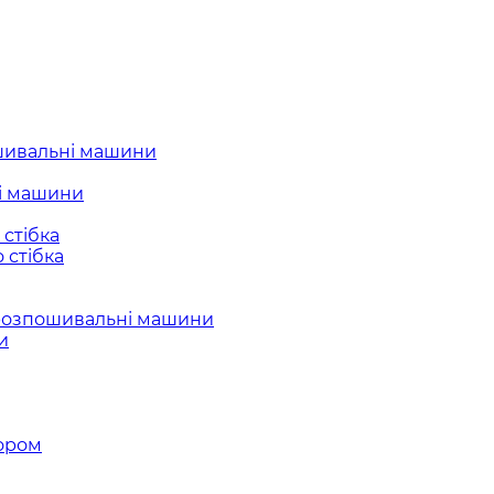
шивальні машини
і машини
стібка
 стібка
розпошивальні машини
и
ором