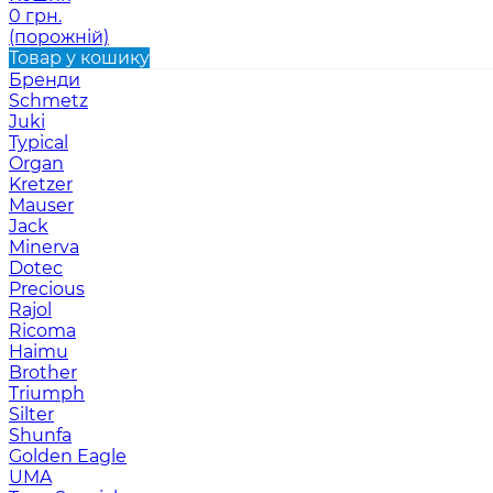
0 грн.
(порожній)
Товар у кошику
Бренди
Schmetz
Juki
Typical
Organ
Kretzer
Mauser
Jack
Minerva
Dotec
Precious
Rajol
Ricoma
Haimu
Brother
Triumph
Silter
Shunfa
Golden Eagle
UMA