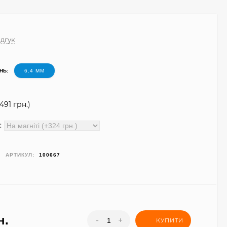
ідгук
НЬ:
6.4 ММ
491 грн.
)
:
АРТИКУЛ:
100667
н.
-
+
КУПИТИ