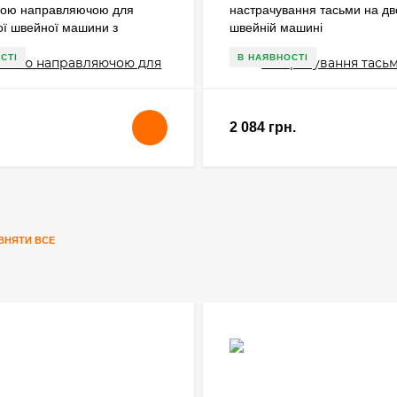
ною направляючою для
настрачування тасьми на дв
ої швейної машини з
швейній машині
просуванням
СТІ
В НАЯВНОСТІ
2 084 грн.
ВНЯТИ ВСЕ