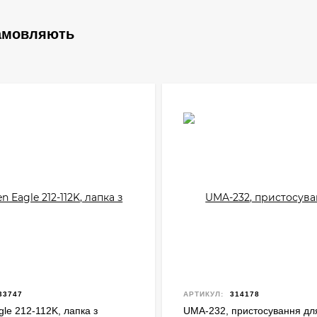
замовляють
33747
АРТИКУЛ:
314178
le 212-112K, лапка з
UMA-232, пристосування дл