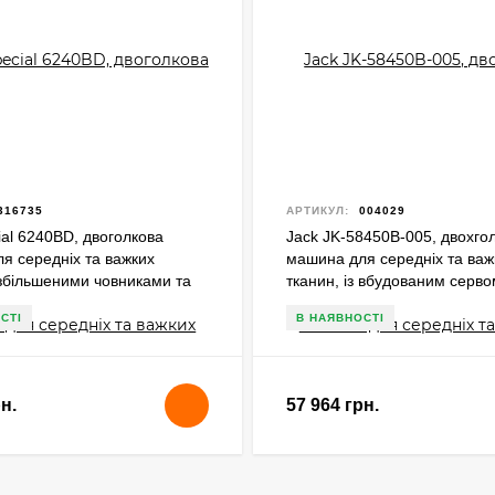
316735
АРТИКУЛ:
004029
ial 6240BD, двоголкова
Jack JK-58450B-005, двохго
я середніх та важких
машина для середніх та важ
 збільшеними човниками та
тканин, із вбудованим серв
відключення голок
та функцією відключення го
СТІ
В НАЯВНОСТІ
н.
57 964 грн.