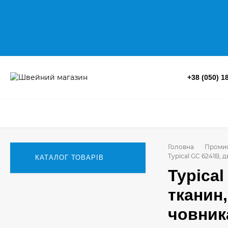
+38 (050) 1
Головна
Промис
Typical GC 6241B,
КАТАЛОГ ТОВАРІВ
Typica
тканин
човник