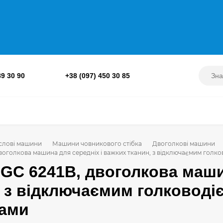
89 30 90
+38 (097) 450 30 85
лові машини
Машини човникового стібка
Двоголкові машини
 двоголкова машина для середніх і важких тканин, з відключаємим голк
l GC 6241B, двоголкова маши
, з відключаємим голководі
ами