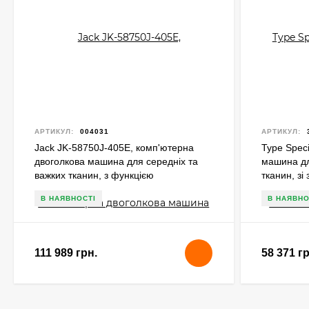
АРТИКУЛ:
004031
АРТИКУЛ:
Jack JK-58750J-405E, комп'ютерна
Type Spec
двоголкова машина для середніх та
машина дл
важких тканин, з функцією
тканин, зі
відключення голок та збільшеними
функцією 
В НАЯВНОСТІ
В НАЯВНО
човниками
111 989 грн.
58 371 гр