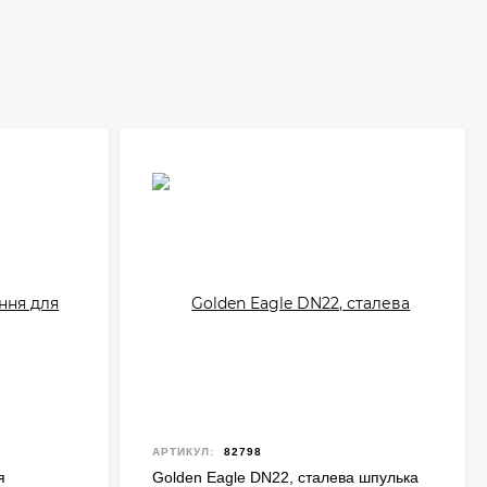
АРТИКУЛ:
82798
я
Golden Eagle DN22, сталева шпулька