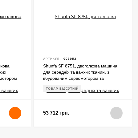
АРТИКУЛ:
006053
лкова
Shunfa SF 8751, двоголкова машина
ких
для середніх та важких тканин, з
омотором
вбудованим сервомотором та
лок
функцією відключення голок
ТОВАР ВІДСУТНІЙ
53 712 грн.