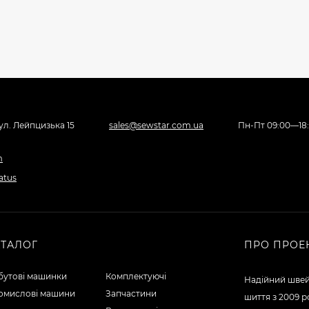
вул. Лейпцизька 15
sales@sewstar.com.ua
Пн-Пт 09:00—18
АТАЛОГ
ПРО ПРОЕ
бутові машинки
Комплектуючі
Надійний швей
омислові машини
Запчастини
шиття з 2009 