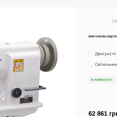
1 в
МІЖГОЛКОВА ВІДСТА
Двигун:(+
4 
Світильник
В НАЯВНОСТІ
62 861 гр