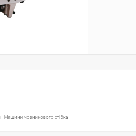
и
Машини човникового стібка