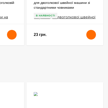
оголковій
для двоголкової швейної машини зі
стандартними човниками
В НАЯВНОСТІ
23 грн.