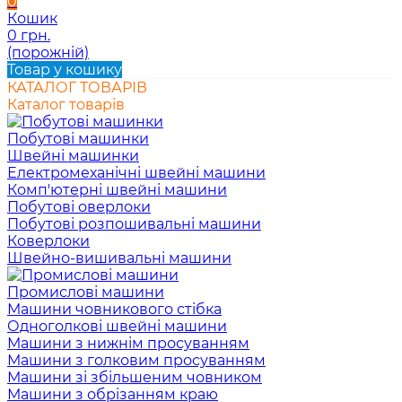
0
Кошик
0 грн.
(порожній)
Товар у кошику
КАТАЛОГ ТОВАРІВ
Каталог товарів
Побутові машинки
Швейні машинки
Електромеханічні швейні машини
Комп'ютерні швейні машини
Побутові оверлоки
Побутові розпошивальні машини
Коверлоки
Швейно-вишивальні машини
Промислові машини
Машини човникового стібка
Одноголкові швейні машини
Машини з нижнім просуванням
Машини з голковим просуванням
Машини зі збільшеним човником
Машини з обрізанням краю