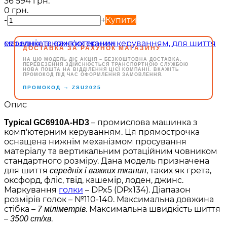
36 594 грн.
0 грн.
-
+
Купити
ДОСТАВКА ЗА РАХУНОК МАГАЗИНУ
НА ЦЮ МОДЕЛЬ ДІЄ АКЦІЯ – БЕЗКОШТОВНА ДОСТАВКА.
ПЕРЕВЕЗЕННЯ ЗДІЙСНЮЄТЬСЯ ТРАНСПОРТНОЮ СЛУЖБОЮ
НОВА ПОШТА НА ВІДДІЛЕННЯ ЦІЄЇ КОМПАНІЇ. ВКАЖІТЬ
ПРОМОКОД ПІД ЧАС ОФОРМЛЕННЯ ЗАМОВЛЕННЯ.
→
ПРОМОКОД
ZSU2025
Опис
– промислова машинка з
Typical GC6910A-HD3
комп'ютерним керуванням. Ця прямострочка
оснащена нижнім механізмом просування
матеріалу та вертикальним ротаційним човником
стандартного розміру. Дана модель призначена
для шиття
, таких як грета,
середніх і важких тканин
оксфорд, фліс, твід, кашемір, лоден, джинс.
Маркування
голки
– DPx5 (DPx134). Діапазон
розмірів голок – №110-140. Максимальна довжина
стібка –
. Максимальна швидкість шиття
7 міліметрів
–
.
3500 ст/хв