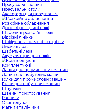
Прасувальні дошки
Прасувальні столи
Аксесуари для прасування
Розкрійне обладнання
Дискові розкрійні ножі
Шабельні розкрійні ножі
Відрізні лінійки
Шліфувальні камені та стрічки
Дискові леза
Шабельні леза
Акумулятори для ножів
Комплектуючі
Лапки для промислових машин
Лапки для побутових машин
Голки для промислових машин
Голки для побутових машин
Шпульки
Швейні пристосування
Равлики
Окантовувачі
Магніти та лінійки