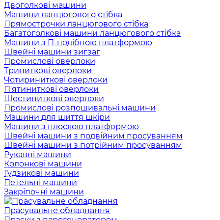
Двоголкові машини
Машини ланцюгового стібка
Прямострочки ланцюгового стібка
Багатоголкові машини ланцюгового стібка
Машини з П-подібною платформою
Швейні машини зигзаг
Промислові оверлоки
Триниткові оверлоки
Чотириниткові оверлоки
П'ятиниткові оверлоки
Шестиниткові оверлоки
Промислові розпошивальні машини
Машини для шиття шкіри
Машини з плоскою платформою
Швейні машини з подвійним просуванням
Швейні машини з потрійним просуванням
Рукавні машини
Колонкові машини
Гудзикові машини
Петельні машини
Закріпочні машини
Прасувальне обладнання
Праски з парогенератором