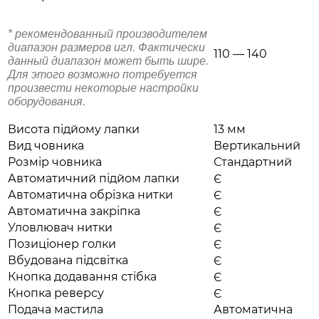
* рекомендованный производителем
диапазон размеров игл. Фактически
110 — 140
данный диапазон может быть шире.
Для этого возможно потребуется
произвести некоторые настройки
оборудования.
Висота підйому лапки
13 мм
Вид човника
Вертикальний
Розмір човника
Стандартний
Автоматичний підйом лапки
Є
Автоматична обрізка нитки
Є
Автоматична закріпка
Є
Уловлювач нитки
Є
Позиціонер голки
Є
Вбудована підсвітка
Є
Кнопка додавання стібка
Є
Кнопка реверсу
Є
Подача мастила
Автоматична