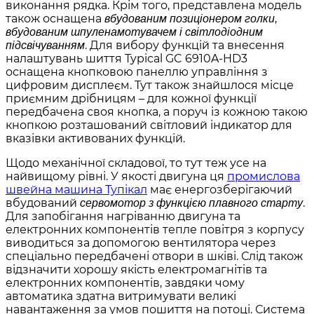
виконання рядка. Крім того, представлена модель
також оснащена
вбудованим позиціонером голки,
вбудованим шпуленамотувачем і світлодіодним
. Для вибору функцій та внесення
підсвічуванням
налаштувань шиття Typical GC 6910A-HD3
оснащена кнопковою панеллю управління з
цифровим дисплеєм. Тут також знайшлося місце
приємним дрібницям – для кожної функції
передбачена своя кнопка, а поруч із кожною такою
кнопкою розташований світловий індикатор для
вказівки активованих функцій.
Щодо механічної складової, то тут теж усе на
найвищому рівні. У якості двигуна ця
промислова
швейна машина Тупікал
має енергозберігаючий
вбудований
.
сервомотор з функцією плавного старту
Для запобігання нагріванню двигуна та
електронних компонентів тепле повітря з корпусу
виводиться за допомогою вентилятора через
спеціально передбачені отвори в шківі. Слід також
відзначити хорошу якість електромагнітів та
електронних компонентів, завдяки чому
автоматика здатна витримувати великі
навантаження за умов пошиття на потоці. Система