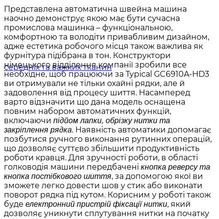
Представлена автоматична швейна машина
наочно демонструє якою має бути сучасна
промислова машинка – функціональною,
комфортною та володіти привабливим дизайном,
адже естетика робочого місця також важлива як
фурнітура підібрана в тон. Конструктори
німецького відділення компанії зробили все
необхідне, щоб працюючи за Typical GC6910A-HD3
ви отримували не тільки охайні рядки, але й
задоволення від процесу шиття. Насамперед
варто відзначити що дана модель оснащена
повним набором автоматичних функцій,
включаючи
підйом лапки, обрізку нитки та
. Наявність автоматики допомагає
закріплення рядка
позбутися ручного виконання рутинних операцій,
що дозволяє суттєво збільшити продуктивність
роботи кравця. Для зручності роботи, в області
голководія машини передбачені
кнопка реверсу та
, за допомогою якої ви
кнопка постібкового шиття
зможете легко довести шов у стик або виконати
поворот рядка під кутом. Корисним у роботі також
буде
, який
електронний пристрій фіксації нитки
дозволяє уникнути сплутування нитки на початку