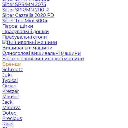
Silter SPR/MN 2075
Silter SPR/MN 2110 R
Silter Gazzella 2020 PD
Silter Trio Mini 3004
Парові щітки
Прасувальні дошки
Прасувальні столи
Вишивальні машини
Одноголові вишивальні машини
Багатоголові вишивальні машини
Бренди
Schmetz
Juki
Typical
Organ
Kretzer
Mauser
Jack
Minerva
Dotec
Precious
Rajol