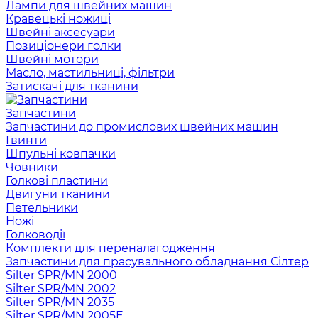
Лампи для швейних машин
Кравецькі ножиці
Швейні аксесуари
Позиціонери голки
Швейні мотори
Масло, мастильниці, фільтри
Затискачі для тканини
Запчастини
Запчастини до промислових швейних машин
Гвинти
Шпульні ковпачки
Човники
Голкові пластини
Двигуни тканини
Петельники
Ножі
Голководії
Комплекти для переналагодження
Запчастини для прасувального обладнання Сілтер
Silter SPR/MN 2000
Silter SPR/MN 2002
Silter SPR/MN 2035
Silter SPR/MN 2005E