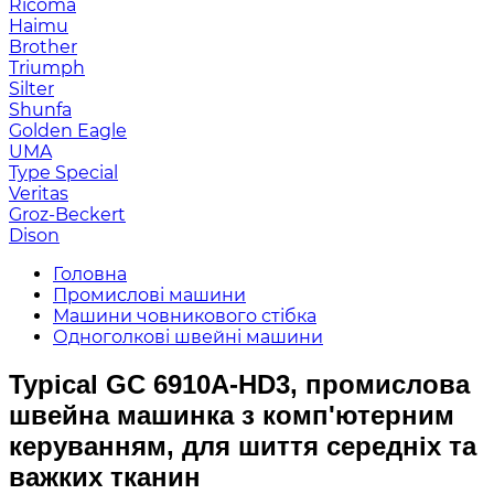
Ricoma
Haimu
Brother
Triumph
Silter
Shunfa
Golden Eagle
UMA
Type Special
Veritas
Groz-Beckert
Dison
Головна
Промислові машини
Машини човникового стібка
Одноголкові швейні машини
Typical GC 6910A-HD3, промислова
швейна машинка з комп'ютерним
керуванням, для шиття середніх та
важких тканин