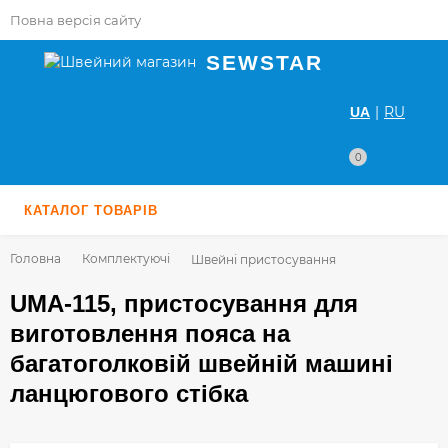
Повна версія сайту
SEWSTAR
|
RU
UA
0
КАТАЛОГ ТОВАРІВ
Головна
Комплектуючі
Швейні пристосування
UMA-115, пристосування для
виготовлення пояса на
багатоголковій швейній машині
ланцюгового стібка