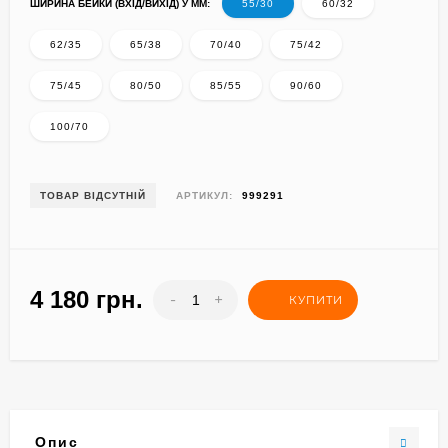
ШИРИНА БЕЙКИ (ВХІД/ВИХІД) У ММ:
55/30
60/32
62/35
65/38
70/40
75/42
75/45
80/50
85/55
90/60
100/70
ТОВАР ВІДСУТНІЙ
АРТИКУЛ:
999291
4 180 грн.
-
+
КУПИТИ
Опис