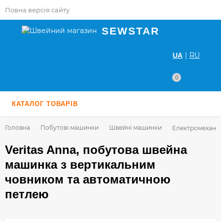
Повна версія сайту
SEWSTAR
|
RU
UA
0
КАТАЛОГ ТОВАРІВ
Головна
Побутові машинки
Швейні машинки
Електромеханіч
Veritas Anna, побутова швейна
машинка з вертикальним
човником та автоматичною
петлею