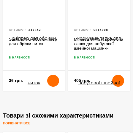
АРТИКУЛ:
317852
АРТИКУЛ:
6815008
Sunland TC-805, сніппер
Minerva W-457, крокуюча
для обрізки ниток
лапка для побутової
швейної машинки
В НАЯВНОСТІ
В НАЯВНОСТІ
36 грн.
405 грн.
Товари зі схожими характеристиками
ПОРІВНЯТИ ВСЕ