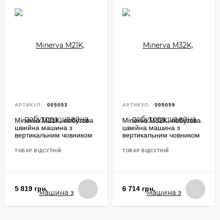
АРТИКУЛ:
005053
АРТИКУЛ:
005059
Minerva M21K, побутова
Minerva M32K, побутова
швейна машина з
швейна машина з
вертикальним човником
вертикальним човником
та автоматичною петлею
та автоматичною петлею
ТОВАР ВІДСУТНІЙ
ТОВАР ВІДСУТНІЙ
5 819 грн.
6 714 грн.