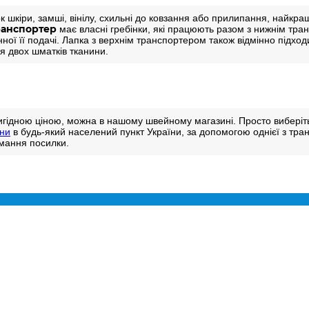
зок шкіри, замші, вінілу, схильні до ковзання або прилипання, найк
ранспортер
має власні гребінки, які працюють разом з нижнім тр
ної її подачі. Лапка з верхнім транспортером також відмінно підхо
я двох шматків тканини.
вигідною ціною, можна в нашому швейному магазині. Просто виберіт
ни
в будь-який населений пункт України, за допомогою однієї з тра
имання посилки.