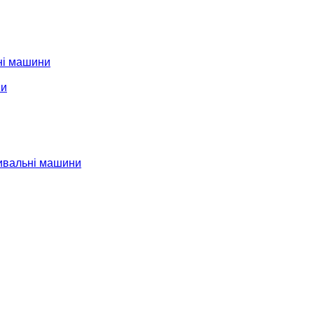
ні машини
ни
ивальні машини