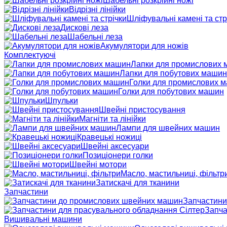
Шабельні розкрійні ножі
Відрізні лінійки
Шліфувальні камені та стр
Дискові леза
Шабельні леза
Акумулятори для ножів
Комплектуючі
Лапки для промислових
Лапки для побутових машин
Голки для промислових 
Голки для побутових машин
Шпульки
Швейні пристосування
Магніти та лінійки
Лампи для швейних машин
Кравецькі ножиці
Швейні аксесуари
Позиціонери голки
Швейні мотори
Масло, мастильниці, фільтр
Затискачі для тканини
Запчастини
Запчастини
Запча
Вишивальні машини