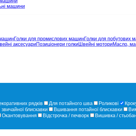
 машини
ьні машини
 машин
Голки для промислових машин
Голки для побутових 
вейні аксесуари
Позиціонери голки
Швейні мотори
Масло, ма
екоративних рядків
Для потайного шва
Роликові
Крок
звичайної блискавки
Вшивання потайної блискавки
Ви
Окантовування
Відстрочка / печворк
Вишивка / стьобан