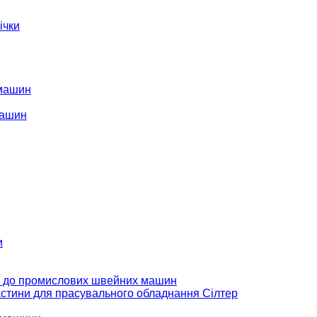
ічки
 машин
машин
и
 до промислових швейних машин
стини для прасувального обладнання Сілтер