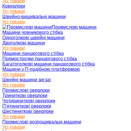
Усі товари
Коверлоки
Усі товари
Швейно-вишивальні машини
Усі товари
Промислові машини
Машини човникового стібка
Одноголкові швейні машини
Двоголкові машини
Усі товари
Машини ланцюгового стібка
Прямострочки ланцюгового стібка
Багатоголкові машини ланцюгового стібка
Машини з П-подібною платформою
Усі товари
Швейні машини зигзаг
Усі товари
Промислові оверлоки
Триниткові оверлоки
Чотириниткові оверлоки
П'ятиниткові оверлоки
Шестиниткові оверлоки
Усі товари
Промислові розпошивальні машини
Усі товари