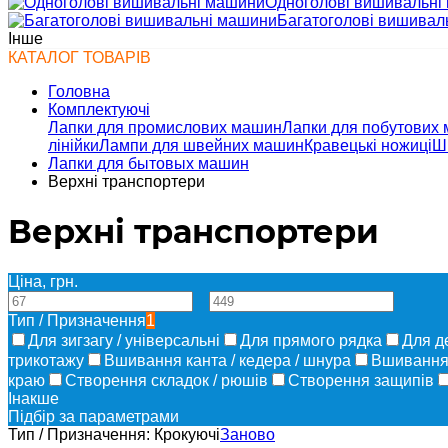
Одноголові вишивальні
Багатоголові вишивал
Інше
КАТАЛОГ ТОВАРІВ
Головна
Комплектуючі
Лапки для промислових машин
Лапки для побутових
лінійки
Лампи для швейних машин
Кравецькі ножиці
Ш
Лапки для бытовых машин
Верхні транспортери
Верхні транспортери
Ціна, грн.
—
Тип / Призначення
1
Для зигзагу / універсальні
Для прямого рядка
Для д
трикотажу
Вшивання канта / кедера / шнура
Вшивання 
краю
Створення складок / рюшів
Створення защипів
Інакше
Підбір за параметрами
Тип / Призначення:
Крокуючі
Заново