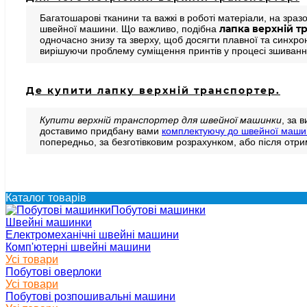
Багатошарові тканини та важкі в роботі матеріали, на зра
лапка верхній т
швейної машини. Що важливо, подібна
одночасно знизу та зверху, щоб досягти плавної та синхрон
вирішуючи проблему суміщення принтів у процесі зшиванн
Де купити лапку верхній транспортер.
Купити верхній транспортер для швейної машинки
, за 
доставимо придбану вами
комплектуючу до швейної маши
попередньо, за безготівковим розрахунком, або після отр
Каталог товарів
Побутові машинки
Швейні машинки
Електромеханічні швейні машини
Комп'ютерні швейні машини
Усі товари
Побутові оверлоки
Усі товари
Побутові розпошивальні машини