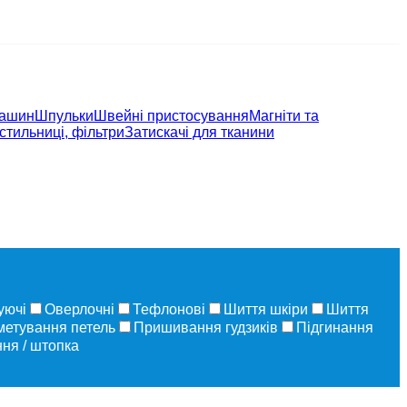
машин
Шпульки
Швейні пристосування
Магніти та
стильниці, фільтри
Затискачі для тканини
уючі
Оверлочні
Тефлонові
Шиття шкіри
Шиття
метування петель
Пришивання гудзиків
Підгинання
ня / штопка