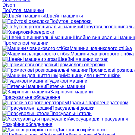
Dison
Побутові машинки
Швейні машинки
Побутові оверлоки
Побутові розпошиваль
Коверлоки
Швейно-вишивальні маши
Промислові машини
Машини човникового стібка
Машини ланцюгового стібка
Швейні машини зигзаг
Промислові оверлоки
Промислові розпош
Машини для шиття шкіри
Гудзикові машини
Петельні машини
Закріпочні машини
Прасувальне обладнання
Праски з парогенератором
Прасувальні дошки
Прасувальні столи
Аксесуари для прасування
Розкрійне обладнання
Дискові розкрійні ножі