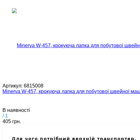
Артикул:
6815008
Minerva W-457, крокуюча лапка для побутової швейної ма
В наявності
/ 1
405 грн.
Для чого потрібний верхній транспортер.