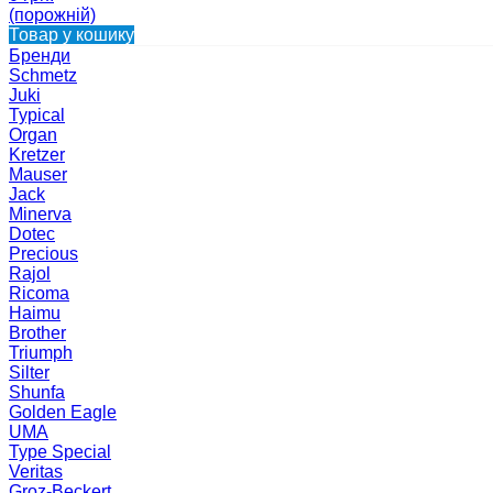
(порожній)
Товар у кошику
Бренди
Schmetz
Juki
Typical
Organ
Kretzer
Mauser
Jack
Minerva
Dotec
Precious
Rajol
Ricoma
Haimu
Brother
Triumph
Silter
Shunfa
Golden Eagle
UMA
Type Special
Veritas
Groz-Beckert