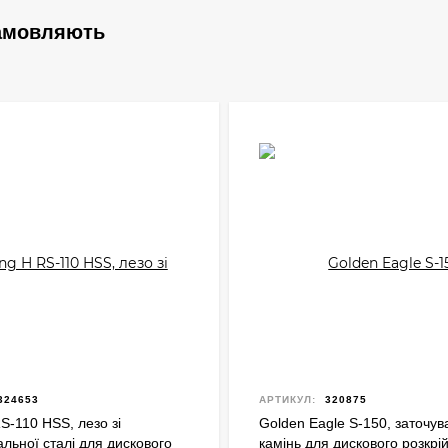
замовляють
324653
АРТИКУЛ:
320875
S-110 HSS, лезо зі
Golden Eagle S-150, заточу
льної сталі для дискового
камінь для дискового розкрі