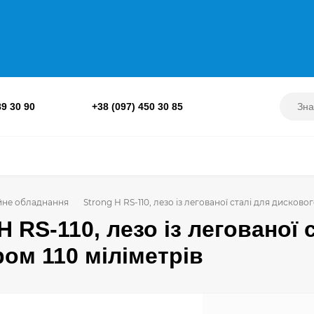
89 30 90
+38 (097) 450 30 85
йне обладнання
Strong H RS-110, лезо із легованої сталі для дисково
H RS-110, лезо із легованої
ром 110 міліметрів