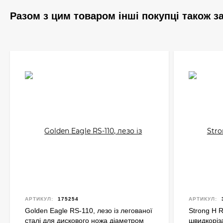
Разом з цим товаром інші покупці також 
АРТИКУЛ:
175254
АРТИКУЛ:
Golden Eagle RS-110, лезо із легованої
Strong H R
сталі для дискового ножа діаметром
швидкоріза