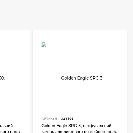
АРТИКУЛ:
324406
вальний
Golden Eagle SRC-3, шліфувальний
йного ножа
камінь для дискового розкрійного ножа