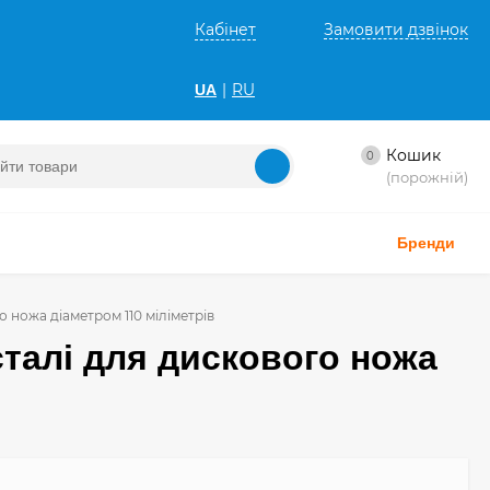
Кабінет
Замовити дзвінок
|
RU
UA
Кошик
0
(порожній)
Бренди
го ножа діаметром 110 міліметрів
 сталі для дискового ножа