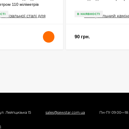
етром 110 міліметрів
СТІ
В НАЯВНОСТІ
90 грн.
вул. Лейпцизька 15
sales@sewstar.com.ua
Пн-Пт 09:00—18