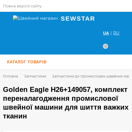
Повна версія сайту
SEWSTAR
|
RU
UA
0
КАТАЛОГ ТОВАРІВ
Головна
Запчастини
Запчастини до промислових швейних маш
Golden Eagle H26+149057, комплект
переналагодження промислової
швейної машини для шиття важких
тканин