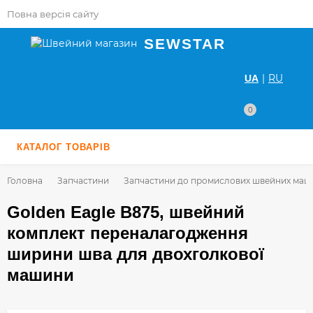
Повна версія сайту
SEWSTAR
|
RU
UA
0
КАТАЛОГ ТОВАРІВ
Головна
Запчастини
Запчастини до промислових швейних маш
Golden Eagle B875, швейний
комплект переналагодження
ширини шва для двохголкової
машини