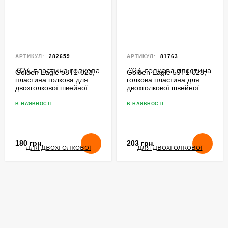
АРТИКУЛ:
282659
АРТИКУЛ:
81763
Golden Eagle 58T1-023,
Golden Eagle 59T1-023,
пластина голкова для
голкова пластина для
двохголкової швейної
двохголкової швейної
машини
машини зі збільшеним
човником
В НАЯВНОСТІ
В НАЯВНОСТІ
180 грн.
203 грн.